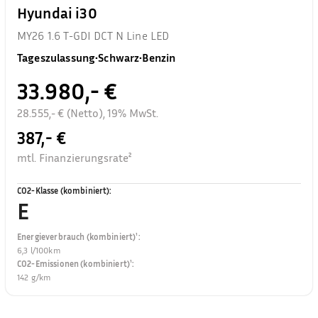
Hyundai i30
MY26 1.6 T-GDI DCT N Line LED
Tageszulassung
•
Schwarz
•
Benzin
33.980,- €
28.555,- € (Netto), 19% MwSt.
387,- €
mtl. Finanzierungsrate²
CO2-Klasse (kombiniert)
:
E
Energieverbrauch (kombiniert)¹
:
6,3 l/100km
CO2-Emissionen (kombiniert)¹
:
142 g/km