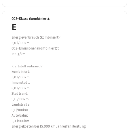
CO2-Klasse (kombiniert)
:
E
Energieverbrauch (kombiniert)¹
:
6,0 l/100km
CO2-Emissionen (kombiniert)¹
:
136 g/km
Kraftstoffverbrauch¹
:
kombiniert
:
6,0 l/100km
Innenstadt
:
8,0 l/100km
Stadtrand
:
5,7 l/100km
Landstraße
:
5,1 l/100km
Autobahn
:
6,3 l/100km
Energiekosten bei 15.000 km Jahresfahrleistung
: