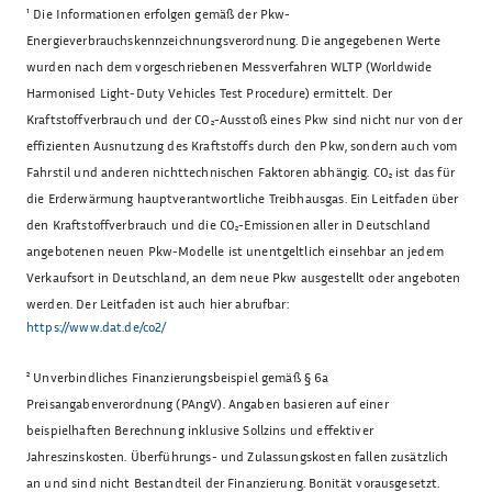
¹
Die Informationen erfolgen gemäß der Pkw-
Energieverbrauchskennzeichnungsverordnung. Die angegebenen Werte
wurden nach dem vorgeschriebenen Messverfahren WLTP (Worldwide
Harmonised Light-Duty Vehicles Test Procedure) ermittelt. Der
Kraftstoffverbrauch und der CO₂-Ausstoß eines Pkw sind nicht nur von der
effizienten Ausnutzung des Kraftstoffs durch den Pkw, sondern auch vom
Fahrstil und anderen nichttechnischen Faktoren abhängig. CO₂ ist das für
die Erderwärmung hauptverantwortliche Treibhausgas. Ein Leitfaden über
den Kraftstoffverbrauch und die CO₂-Emissionen aller in Deutschland
angebotenen neuen Pkw-Modelle ist unentgeltlich einsehbar an jedem
Verkaufsort in Deutschland, an dem neue Pkw ausgestellt oder angeboten
werden. Der Leitfaden ist auch hier abrufbar:
https://www.dat.de/co2/
²
Unverbindliches Finanzierungsbeispiel gemäß § 6a
Preisangabenverordnung (PAngV). Angaben basieren auf einer
beispielhaften Berechnung inklusive Sollzins und effektiver
Jahreszinskosten. Überführungs- und Zulassungskosten fallen zusätzlich
an und sind nicht Bestandteil der Finanzierung. Bonität vorausgesetzt.