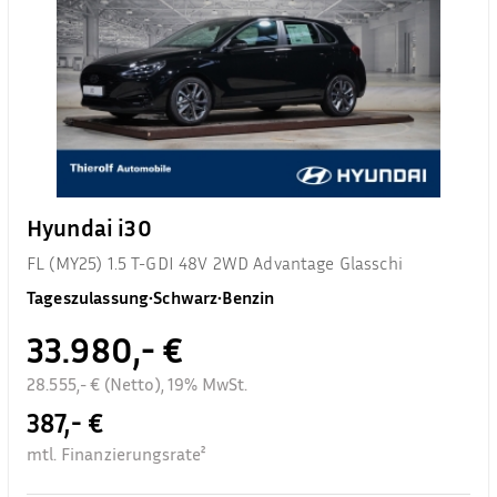
Hyundai i30
FL (MY25) 1.5 T-GDI 48V 2WD Advantage Glasschi
Tageszulassung
•
Schwarz
•
Benzin
33.980,- €
28.555,- € (Netto), 19% MwSt.
387,- €
mtl. Finanzierungsrate²