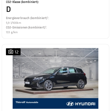
CO2-Klasse (kombiniert)
:
D
Energieverbrauch (kombiniert)¹
:
5,9 l/100km
CO2-Emissionen (kombiniert)¹
:
133 g/km
12