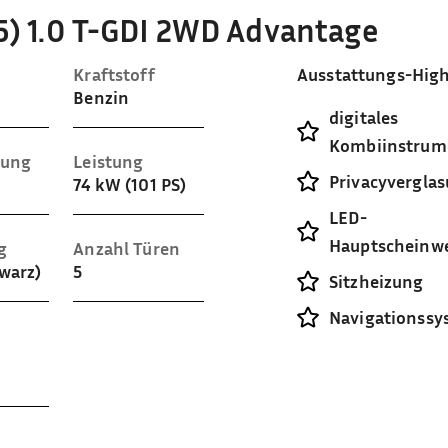
5) 1.0 T-GDI 2WD Advantage
Kraftstoff
Ausstattungs-High
Benzin
digitales
Kombiinstrum
sung
Leistung
Privacyvergla
74 kW (101 PS)
LED-
Hauptscheinwe
g
Anzahl Türen
hwarz)
5
Sitzheizung
Navigationssy