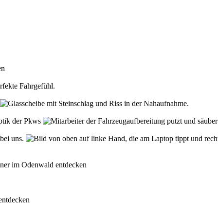
den
rfekte Fahrgefühl.
Optik der Pkws
 bei uns.
rtner im Odenwald entdecken
 entdecken