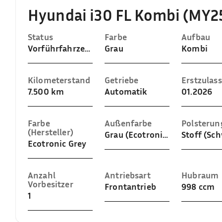
Hyundai i30 FL Kombi (MY2
Status
Farbe
Aufbau
Vorführfahrzeug
Grau
Kombi
Kilometerstand
Getriebe
Erstzulas
7.500 km
Automatik
01.2026
Farbe
Außenfarbe
Polsterun
(Hersteller)
Grau (Ecotronic Grey)
Stoff (Sc
Ecotronic Grey
Anzahl
Antriebsart
Hubraum
Vorbesitzer
Frontantrieb
998 ccm
1