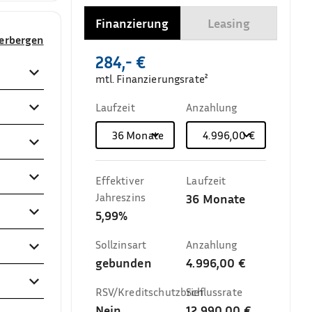
Finanzierung
Leasing
verbergen
284,- €
mtl. Finanzierungsrate²
Laufzeit
Anzahlung
36
Monate
4.996,00 €
Effektiver
Laufzeit
Jahreszins
36
Monate
5,99%
Sollzinsart
Anzahlung
gebunden
4.996,00 €
RSV/Kreditschutzbrief
Schlussrate
Nein
12.990,00 €