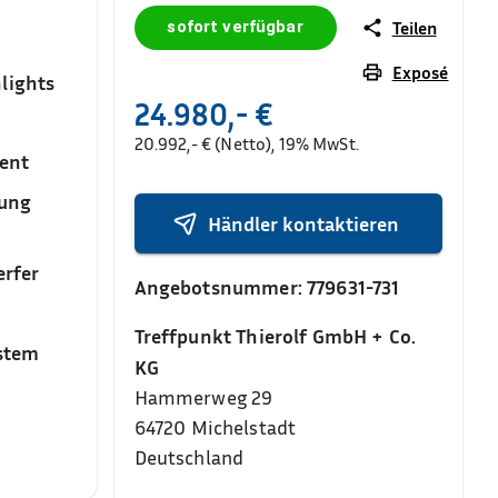
sofort verfügbar
Teilen
Exposé
lights
24.980,- €
20.992,- € (Netto), 19% MwSt.
ent
sung
Händler kontaktieren
rfer
Angebotsnummer:
779631-731
Treffpunkt Thierolf GmbH + Co.
stem
KG
Hammerweg 29
64720
Michelstadt
Deutschland