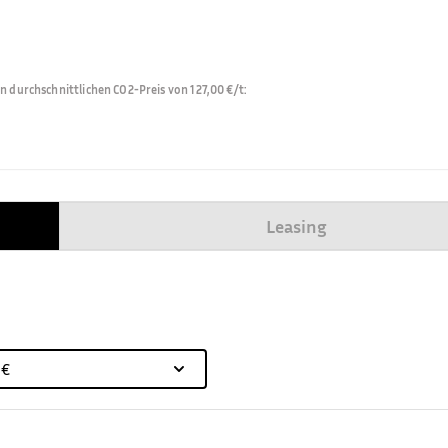
durchschnittlichen CO2-Preis von 127,00 €/t
:
Leasing
 €