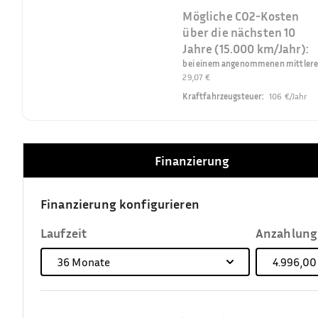
Mögliche CO2-Kosten
über die nächsten 10
Jahre (15.000 km/Jahr):
bei einem angenommenen mittleren 
29,07 €
Kraftfahrzeugsteuer
:
106 €/Jahr
Finanzierung
Finanzierung konfigurieren
Laufzeit
Anzahlung
36
Monate
4.996,00