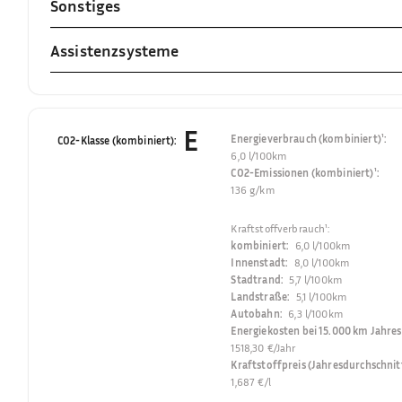
Sonstiges
Assistenzsysteme
E
Energieverbrauch (kombiniert)¹
:
CO2-Klasse (kombiniert)
:
6,0 l/100km
CO2-Emissionen (kombiniert)¹
:
136 g/km
Kraftstoffverbrauch¹
:
kombiniert
:
6,0 l/100km
Innenstadt
:
8,0 l/100km
Stadtrand
:
5,7 l/100km
Landstraße
:
5,1 l/100km
Autobahn
:
6,3 l/100km
Energiekosten bei 15.000 km Jahres
1518,30 €/Jahr
Kraftstoffpreis (Jahresdurchschnit
1,687 €/l