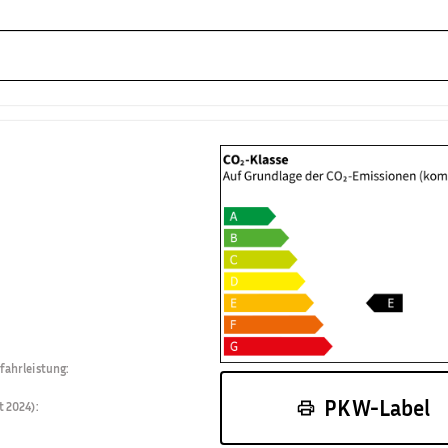
fahrleistung
:
PKW-Label
t 2024)
: