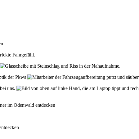
den
rfekte Fahrgefühl.
Optik der Pkws
 bei uns.
rtner im Odenwald entdecken
 entdecken