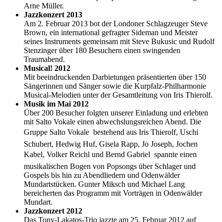
Arne Müller.
Jazzkonzert 2013
Am 2. Februar 2013 bot der Londoner Schlagzeuger Steve
Brown, ein international gefragter Sideman und Meister
seines Instruments gemeinsam mit Steve Bukusic und Rudolf
Stenzinger über 180 Besuchern einen swingenden
Traumabend.
Musical! 2012
Mit beeindruckenden Darbietungen präsentierten über 150
Sängerinnen und Sänger sowie die Kurpfalz-Philharmonie
Musical-Melodien unter der Gesamtleitung von Iris Thierolf.
Musik im Mai 2012
Über 200 Besucher folgten unserer Einladung und erlebten
mit Salto Vokale einen abwechslungsreichen Abend. Die
Gruppe Salto Vokale  bestehend aus Iris Thierolf, Uschi
Schubert, Hedwig Huf, Gisela Rapp, Jo Joseph, Jochen
Kabel, Volker Reichl und Bernd Gabriel  spannte einen
musikalischen Bogen von Popsongs über Schlager und
Gospels bis hin zu Abendliedern und Odenwälder
Mundartstücken. Gunter Miksch und Michael Lang
bereicherten das Programm mit Vorträgen in Odenwälder
Mundart.
Jazzkonzert 2012
Das Tony-Lakatos-Trio jazzte am 25. Februar 2012 auf