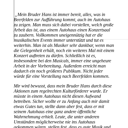
„Mein Bruder Hans ist immer bereit, alles, was in
Beerfelden zur Aufführung kommt, auch im Autohaus
zu zeigen. Man muss sich dabei vorstellen, welch große
Arbeit das ist, aus einem Autohaus einen Konzertsaal
zu zaubern. Vollkommen uneigennützig hat er die
musikalischen Events immer unterstützt und tut es
weiterhin. Man ist als Musiker sehr dankbar, wenn man
die Gelegenheit erhält, noch ein weiteres Mal mit einem
Konzert auftreten zu dürfen. Schließlich ist es,
insbesondere bei den Musicals, immer eine ungeheure
Arbeit in der Vorbereitung. Außerdem erreicht man
dadurch ein noch größeres Publikum. Nicht jeder
würde für eine Vorstellung nach Beerfelden kommen.
Mir wird bewusst, dass mein Bruder Hans durch diese
Aktionen zum regelrechten Kulturförderer wurde. Er
müsste in einem Autohaus nicht diesen Aufwand
betreiben. Sicher wollte er zu Anfang auch mir damit
etwas Gutes tun, stellte dann aber fest, dass er mit
seinem Autohaus eine ganz andere öffentliche
Wahrnehmung erhielt. Leute, die unter anderen
Umständen möglicherweise nie ins Autohaus
gekommen wären, stellen fest, dass es gute Musik und