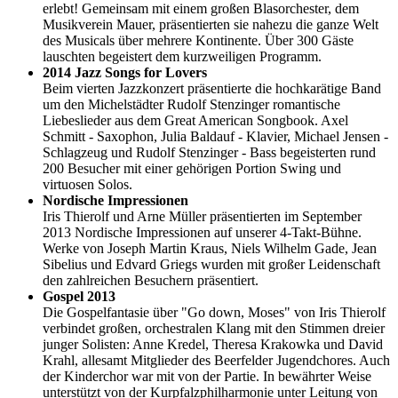
erlebt! Gemeinsam mit einem großen Blasorchester, dem
Musikverein Mauer, präsentierten sie nahezu die ganze Welt
des Musicals über mehrere Kontinente. Über 300 Gäste
lauschten begeistert dem kurzweiligen Programm.
2014 Jazz Songs for Lovers
Beim vierten Jazzkonzert präsentierte die hochkarätige Band
um den Michelstädter Rudolf Stenzinger romantische
Liebeslieder aus dem Great American Songbook. Axel
Schmitt - Saxophon, Julia Baldauf - Klavier, Michael Jensen -
Schlagzeug und Rudolf Stenzinger - Bass begeisterten rund
200 Besucher mit einer gehörigen Portion Swing und
virtuosen Solos.
Nordische Impressionen
Iris Thierolf und Arne Müller präsentierten im September
2013 Nordische Impressionen auf unserer 4-Takt-Bühne.
Werke von Joseph Martin Kraus, Niels Wilhelm Gade, Jean
Sibelius und Edvard Griegs wurden mit großer Leidenschaft
den zahlreichen Besuchern präsentiert.
Gospel 2013
Die Gospelfantasie über "Go down, Moses" von Iris Thierolf
verbindet großen, orchestralen Klang mit den Stimmen dreier
junger Solisten: Anne Kredel, Theresa Krakowka und David
Krahl, allesamt Mitglieder des Beerfelder Jugendchores. Auch
der Kinderchor war mit von der Partie. In bewährter Weise
unterstützt von der Kurpfalzphilharmonie unter Leitung von