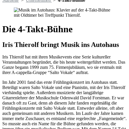
Startseite
>
Unternehmen
>
4-Takt-Bühne
Die 4-Takt-Bühne
Iris Thierolf bringt Musik ins Autohaus
Iris Thierolf hat mit ihren Musikevents eine Serie kultureller
Veranstaltungen begründet, die bis heute weitergeführt werden. Das
Ganze begann 1999 zum 75. Firmenjubiläum, wo sie erstmals mit
ihrer A-cappella-Gruppe “Salto Vokale“ auftrat.
Im Jahr 2001 fand das erste Frühlingskonzert im Autohaus statt.
Beteiligt waren Salto Vokale und eine Pianistin, mit der Iris Thierolf
vierhändig spielte. Außerdem musizierte der langjährige
Gitarrenlehrer der Musikschule Odenwald David Forstman. Er war
danach oft zu Gast, denn ab diesem Jahr fanden regelmäßig die
Frühlingskonzerte mit Salto Vokale statt. Entweder alleine, oft aber
auch gemeinsam mit anderen Musikern. Im Laufe der Jahre kamen
immer mehr Zuschauer, es entstand eine regelrechte „Fangemeinde“.
So musste auch ein Name für die Bühne gefunden werden, die
immer öfter ein musikalisches Podium war. Mit dem Namen “4 Takt