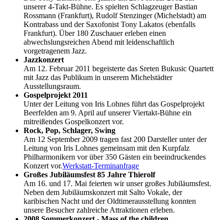
unserer 4-Takt-Bühne. Es spielten Schlagzeuger Bastian
Rossmann (Frankfurt), Rudolf Stenzinger (Michelstadt) am
Kontrabass und der Saxofonist Tony Lakatos (ebenfalls
Frankfurt). Über 180 Zuschauer erleben einen
abwechslungsreichen Abend mit leidenschaftlich
vorgetragenem Jazz.
Jazzkonzert
Am 12. Februar 2011 begeisterte das Sreten Bukusic Quartett
mit Jazz das Publikum in unserem Michelstädter
Ausstellungsraum.
Gospelprojekt 2011
Unter der Leitung von Iris Lohnes führt das Gospelprojekt
Beerfelden am 9. April auf unserer Viertakt-Bühne ein
mitreißendes Gospelkonzert vor.
Rock, Pop, Schlager, Swing
Am 12 September 2009 tragen fast 200 Darsteller unter der
Leitung von Iris Lohnes gemeinsam mit den Kurpfalz
Philharmonikern vor über 350 Gästen ein beeindruckendes
Konzert vor.
Werkstatt-Terminanfrage
Großes Jubiläumsfest 85 Jahre Thierolf
Am 16. und 17. Mai feierten wir unser großes Jubiläumsfest.
Neben dem Jubiläumskonzert mit Salto Vokale, der
karibischen Nacht und der Oldtimerausstellung konnten
unsere Besucher zahlreiche Attraktionen erleben.
2008 Sommerkonzert - Mass of the children