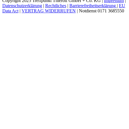
Copyright 2025 Treffpunkt Thierolf GmbH + Co. KG |
Impressum
|
Datenschutzerklärung
|
Rechtliches
|
Barrierefreiheitserklärung
|
EU
Data Act
|
VERTRAG WIDERRUFEN
| Notdienst 0171 3685550