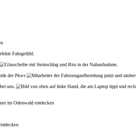
den
rfekte Fahrgefühl.
Optik der Pkws
 bei uns.
rtner im Odenwald entdecken
 entdecken