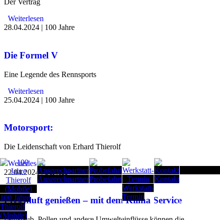
Der Vertrag
Weiterlesen
28.04.2024
|
100 Jahre
Die Formel V
Eine Legende des Rennsports
Weiterlesen
25.04.2024
|
100 Jahre
Motorsport:
Die Leidenschaft von Erhard Thierolf
Weiterlesen
Seitenanfang
22.04.2024
|
Service
Ansprechpartner
Probefahrt
Kontakt
Werkstatt-
Termin
100 Jahre
Frischluft genießen – mit dem Klima Service
Thierolf
(Mobile)
Feinstaub, Pollen und andere Umwelteinflüsse können die