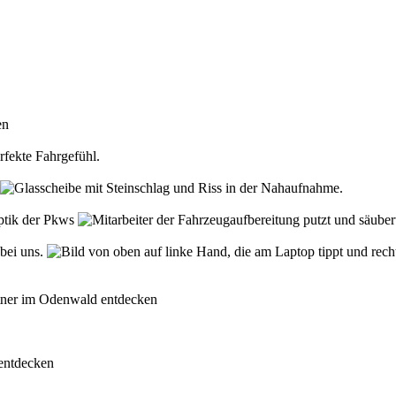
den
rfekte Fahrgefühl.
Optik der Pkws
 bei uns.
rtner im Odenwald entdecken
 entdecken