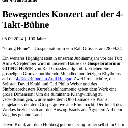
der 4-Takt-Bühne
Bewegendes Konzert auf der 4-
Takt-Bühne
05.09.2024
|
100 Jahre
"Going Home" – Gospeloratorium von Ralf Grössler am 28.09.24
Ein weiteres Highlight steht in unserem Jubiläumsjahr vor der Tür:
Am 29. September wird in unserem Hause das
Gospeloratorium
GOING HOME
von Ralf Grössler aufgeführt. Erleben Sie
gospeligen Groove, anrührende Melodien und fetzigen Rhythmus
auf der
4-Takt-Bühne im Audi Hangar
. Zwei Projektchöre, die
Solisten David Krahl und Carl Philip Weber und das
Sinfonieorchesters Kurpfalzphilharmonie geben dem Werk eine
große Dimension! Um die fulminante Klangwirkung zu
vervollständigen, wurde außerdem Otto Lamade als Pianist
eingeladen, der dem Gospelgroove alle Ehre macht. Der Inhalt des
Werkes bezieht sich auf den Auszug Israels aus Ägypten: Auf dem
Weg ins gelobte Land.
David Krahl, auf dem Hohberg geboren, sang früher selbst im Chor