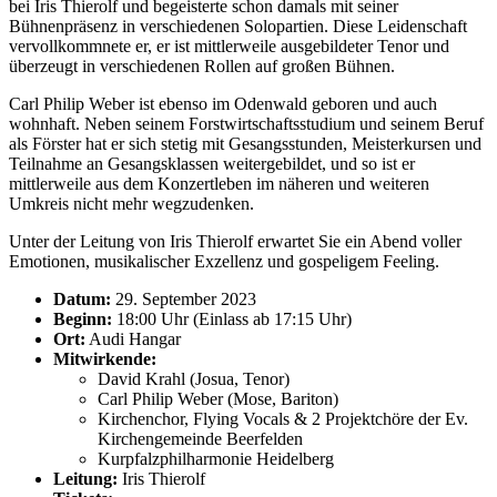
bei Iris Thierolf und begeisterte schon damals mit seiner
Bühnenpräsenz in verschiedenen Solopartien. Diese Leidenschaft
vervollkommnete er, er ist mittlerweile ausgebildeter Tenor und
überzeugt in verschiedenen Rollen auf großen Bühnen.
Carl Philip Weber ist ebenso im Odenwald geboren und auch
wohnhaft. Neben seinem Forstwirtschaftsstudium und seinem Beruf
als Förster hat er sich stetig mit Gesangsstunden, Meisterkursen und
Teilnahme an Gesangsklassen weitergebildet, und so ist er
mittlerweile aus dem Konzertleben im näheren und weiteren
Umkreis nicht mehr wegzudenken.
Unter der Leitung von Iris Thierolf erwartet Sie ein Abend voller
Emotionen, musikalischer Exzellenz und gospeligem Feeling.
Datum:
29. September 2023
Beginn:
18:00 Uhr (Einlass ab 17:15 Uhr)
Ort:
Audi Hangar
Mitwirkende:
David Krahl (Josua, Tenor)
Carl Philip Weber (Mose, Bariton)
Kirchenchor, Flying Vocals & 2 Projektchöre der Ev.
Kirchengemeinde Beerfelden
Kurpfalzphilharmonie Heidelberg
Leitung:
Iris Thierolf