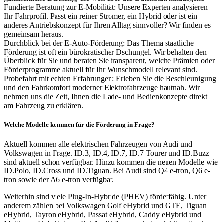
Fundierte Beratung zur E-Mobilität: Unsere Experten analysieren
Ihr Fahrprofil. Passt ein reiner Stromer, ein Hybrid oder ist ein
anderes Antriebskonzept für Ihren Alltag sinnvoller? Wir finden es
gemeinsam heraus.
Durchblick bei der E-Auto-Förderung: Das Thema staatliche
Förderung ist oft ein bürokratischer Dschungel. Wir behalten den
Überblick für Sie und beraten Sie transparent, welche Prämien oder
Förderprogramme aktuell für Ihr Wunschmodell relevant sind.
Probefahrt mit echten Erfahrungen: Erleben Sie die Beschleunigung
und den Fahrkomfort moderner Elektrofahrzeuge hautnah. Wir
nehmen uns die Zeit, Ihnen die Lade- und Bedienkonzepte direkt
am Fahrzeug zu erklären.
Welche Modelle kommen für die Förderung in Frage?
Aktuell kommen alle elektrischen Fahrzeugen von Audi und
Volkswagen in Frage. ID.3, ID.4, ID.7, ID.7 Tourer und ID.Buzz
sind aktuell schon verfügbar. Hinzu kommen die neuen Modelle wie
ID.Polo, ID.Cross und ID.Tiguan. Bei Audi sind Q4 e-tron, Q6 e-
tron sowie der A6 e-tron verfügbar.
Weiterhin sind viele Plug-In-Hybride (PHEV) förderfähig. Unter
anderem zählen bei Volkswagen Golf eHybrid und GTE, Tiguan
eHybrid, Tayron eHybrid, Passat eHybrid, Caddy eHybrid und