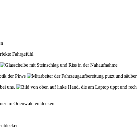
den
rfekte Fahrgefühl.
Optik der Pkws
 bei uns.
rtner im Odenwald entdecken
 entdecken