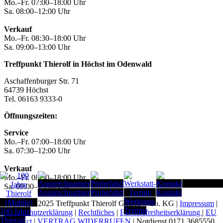
Mo.–Fr. 07:00–18:00 Uhr
Sa. 08:00–12:00 Uhr
Verkauf
Mo.–Fr. 08:30–18:00 Uhr
Sa. 09:00–13:00 Uhr
Treffpunkt Thierolf in Höchst im Odenwald
Aschaffenburger Str. 71
64739 Höchst
Tel. 06163 9333-0
Öffnungszeiten:
Service
Mo.–Fr. 07:00–18:00 Uhr
Sa. 07:30–12:00 Uhr
Verkauf
Mo.–Fr. 08:30–18:00 Uhr
Seitenanfang
Sa. 09:00–13:00 Uhr
Ansprechpartner
Probefahrt
Kontakt
Werkstatt-
Copyright 2025 Treffpunkt Thierolf GmbH + Co. KG |
Impressum
|
Termin
100 Jahre
Datenschutzerklärung
|
Rechtliches
|
Barrierefreiheitserklärung
|
EU
Thierolf
Data Act
|
VERTRAG WIDERRUFEN
| Notdienst 0171 3685550