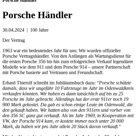
Porsche Händler
Porsche Händler
30.04.2024
|
100 Jahre
Der Vertrag
1963 war ein bedeutendes Jahr für uns: Wir wurden offizieller
Porsche Vertragshändler. Von den Anfängen als Wartungsdienst für
die ersten Porsche 356 bis hin zum erfolgreichen Verkauf legendärer
Modelle wie dem 911 und dem Porsche 914 – unsere Partnerschaft
mit Porsche basierte auf Vertrauen und Freundschaft.
Erhard Thierolf schreibt im Jubiläumsbuch dazu: “
Porsche schätzte
damals, dass wir ungefähr 10 Fahrzeuge im Jahr im Odenwaldkreis
verkaufen könnten. Wir haben es dann tatsächlich auf bis zu 25
Porsche im Jahr gebracht. Allerdings hat der erste 911er noch 19
900 Mark gekostet. Da gab es schon einige Leute im Odenwald, die
den gekauft haben. Wir hatten also von den 911ern und vorher von
den 356 SC ganz gut verkauft. Als im Jahr 1969, in Kooperation mit
VW, der Porsche 914 kam, er kostete immer noch unter 20 000
Mark, da haben wir pro Jahr allein 20 Stück davon verkauft.
”