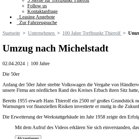
5 Sterne für Treffpunkt Thierolf
Follow us
Kontaktanfrage
Leasing Angebote
Zur Fahrzeugsuche
Startseite
>
Unternehmen
>
100 Jahre Treffpunkt Thierolf
>
Umzu
Umzug nach Michelstadt
02.04.2024
|
100 Jahre
Die 50er
Anfang der 50er Jahre strebte Volkswagen die Vergabe von Händlerver
unsere Firma am nördlichen Rand des Kreises Erbach ihren Sitz hatte
Bereits 1955 erwarb Hans Thierolf ein 2500 m² großes Grundstück ne
Warnungen vor finanziellen Risiken investierte er mutig in die Zukunf
Die Erweiterung der Werkstattgebäude im Jahr 1958 zeigte den Erfolg 
Mit dem Aufruf des Videos erklären Sie sich einverstanden, da