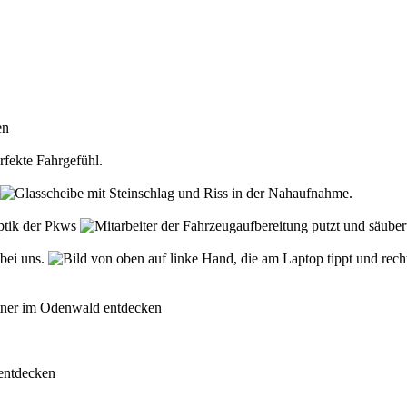
den
rfekte Fahrgefühl.
Optik der Pkws
 bei uns.
rtner im Odenwald entdecken
 entdecken