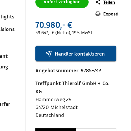
sofort verfügbar
Teilen
Exposé
lights
70.980,- €
isions
59.647,- € (Netto), 19% MwSt.
Händler kontaktieren
ent
sung
Angebotsnummer:
9785-742
Treffpunkt Thierolf GmbH + Co.
KG
Hammerweg 29
rfer
64720
Michelstadt
Deutschland