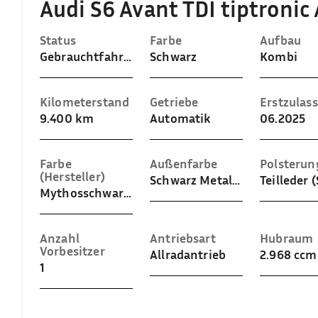
Audi S6 Avant TDI tiptroni
Status
Farbe
Aufbau
Gebrauchtfahrzeug
Schwarz
Kombi
Kilometerstand
Getriebe
Erstzulas
9.400 km
Automatik
06.2025
Farbe
Außenfarbe
Polsterun
(Hersteller)
Schwarz Metallic (Mythosschwarz Metallic)
Mythosschwarz Metallic
Anzahl
Antriebsart
Hubraum
Vorbesitzer
Allradantrieb
2.968 ccm
1