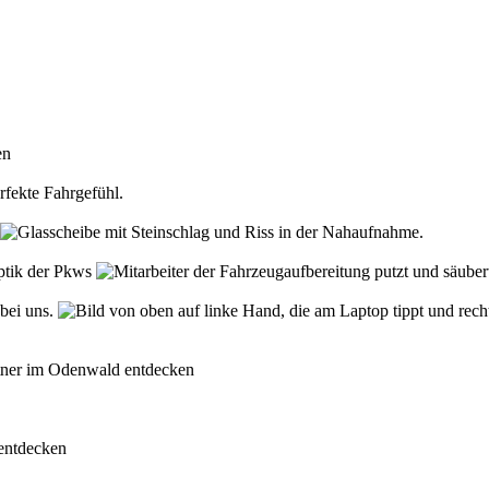
den
rfekte Fahrgefühl.
Optik der Pkws
 bei uns.
rtner im Odenwald entdecken
 entdecken