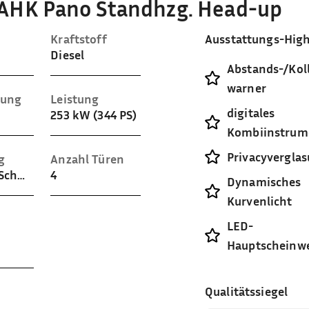
c AHK Pano Standhzg. Head-up
Kraftstoff
Ausstattungs-High
Diesel
Abstands-/Koll
warner
sung
Leistung
digitales
253 kW (344 PS)
Kombiinstrum
Privacyvergla
g
Anzahl Türen
Teilleder (Schwarz)
4
Dynamisches
Kurvenlicht
LED-
Hauptscheinwe
Qualitätssiegel