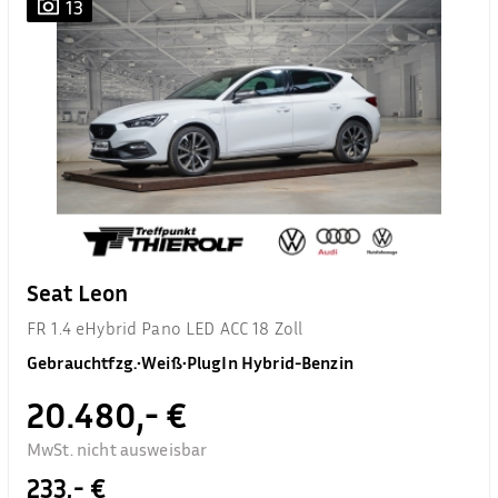
13
Seat Leon
FR 1.4 eHybrid Pano LED ACC 18 Zoll
Gebrauchtfzg.
•
Weiß
•
PlugIn Hybrid-Benzin
20.480,- €
MwSt. nicht ausweisbar
233,- €