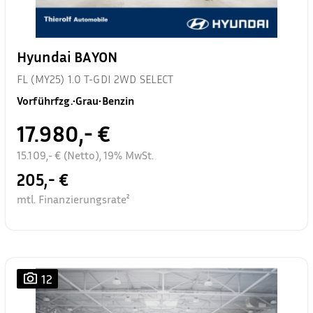
Hyundai BAYON
FL (MY25) 1.0 T-GDI 2WD SELECT
Vorführfzg.
•
Grau
•
Benzin
17.980,- €
15.109,- € (Netto), 19% MwSt.
205,- €
mtl. Finanzierungsrate²
12