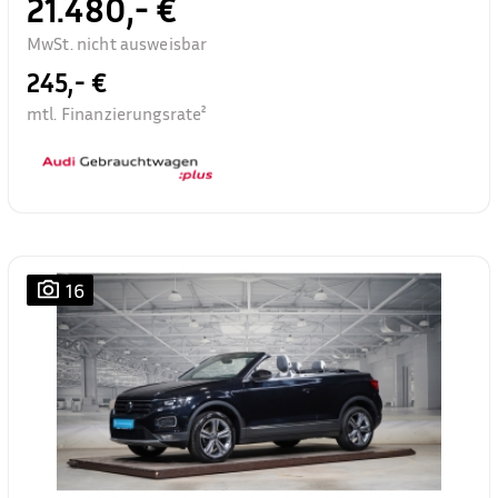
21.480,- €
MwSt. nicht ausweisbar
245,- €
mtl. Finanzierungsrate²
16