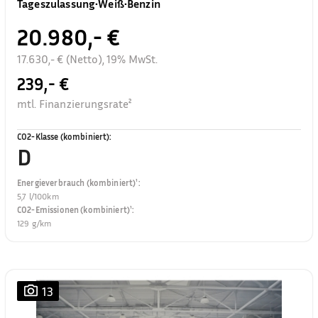
Tageszulassung
•
Weiß
•
Benzin
20.980,- €
17.630,- € (Netto), 19% MwSt.
239,- €
mtl. Finanzierungsrate²
CO2-Klasse (kombiniert)
:
D
Energieverbrauch (kombiniert)¹
:
5,7 l/100km
CO2-Emissionen (kombiniert)¹
:
129 g/km
13