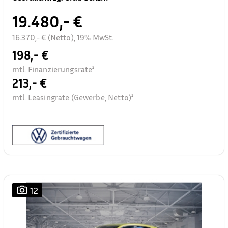
19.480,- €
16.370,- € (Netto), 19% MwSt.
198,- €
mtl. Finanzierungsrate²
213,- €
mtl. Leasingrate (Gewerbe, Netto)³
12