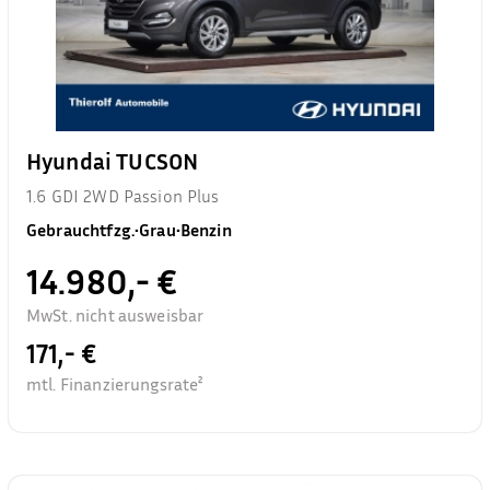
Hyundai TUCSON
1.6 GDI 2WD Passion Plus
Gebrauchtfzg.
•
Grau
•
Benzin
14.980,- €
MwSt. nicht ausweisbar
171,- €
mtl. Finanzierungsrate²