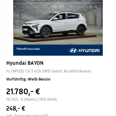
Hyundai BAYON
FL (MY25) 1.0 T-GDI 2WD Select Rückfahrkamer
Vorführfzg.
•
Weiß
•
Benzin
21.780,- €
18.303,- € (Netto), 19% MwSt.
248,- €
mtl. Finanzierungsrate²