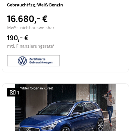
Gebrauchtfzg.
•
Weiß
•
Benzin
16.680,- €
MwSt. nicht ausweisbar
190,- €
mtl. Finanzierungsrate²
1