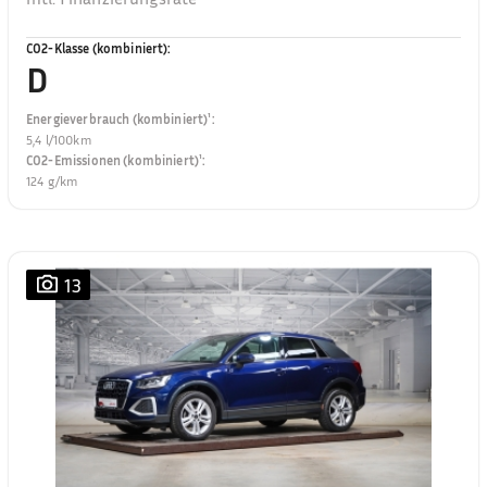
CO2-Klasse (kombiniert)
:
D
Energieverbrauch (kombiniert)¹
:
5,4 l/100km
CO2-Emissionen (kombiniert)¹
:
124 g/km
13