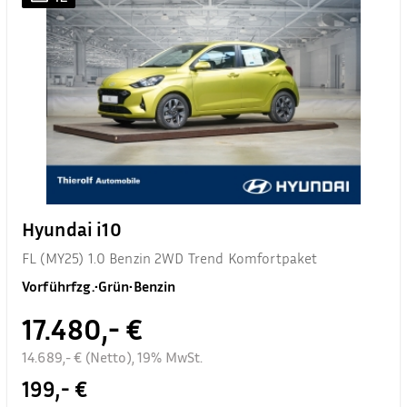
Hyundai i10
FL (MY25) 1.0 Benzin 2WD Trend Komfortpaket
Vorführfzg.
•
Grün
•
Benzin
17.480,- €
14.689,- € (Netto), 19% MwSt.
199,- €