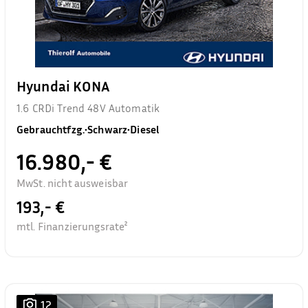
Hyundai KONA
1.6 CRDi Trend 48V Automatik
Gebrauchtfzg.
•
Schwarz
•
Diesel
16.980,- €
MwSt. nicht ausweisbar
193,- €
mtl. Finanzierungsrate²
12