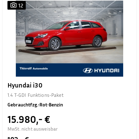
12
Hyundai i30
1.4 T-GDI Funktions-Paket
Gebrauchtfzg.
•
Rot
•
Benzin
15.980,- €
MwSt. nicht ausweisbar