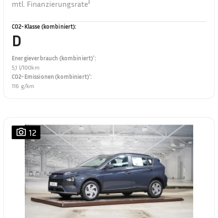
mtl. Finanzierungsrate²
CO2-Klasse (kombiniert)
:
D
Energieverbrauch (kombiniert)¹
:
5,1 l/100km
CO2-Emissionen (kombiniert)¹
:
116 g/km
12