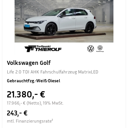
Volkswagen Golf
Life 2.0 TDI AHK Fahrschulfahrzeug MatrixLED
Gebrauchtfzg.
•
Weiß
•
Diesel
21.380,- €
17.966,- € (Netto), 19% MwSt.
243,- €
mtl. Finanzierungsrate²