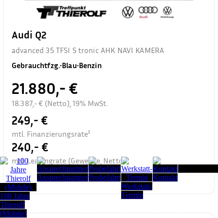
Audi Q2
advanced 35 TFSI S tronic AHK NAVI KAMERA
Gebrauchtfzg.
•
Blau
•
Benzin
21.880,- €
18.387,- € (Netto), 19% MwSt.
249,- €
mtl. Finanzierungsrate²
240,- €
mtl. Leasingrate (Gewerbe, Netto)³
Seitenanfang
Ansprechpartner
Probefahrt
Kontakt
Werkstatt-
Termin
100 Jahre
Thierolf
(Mobile)