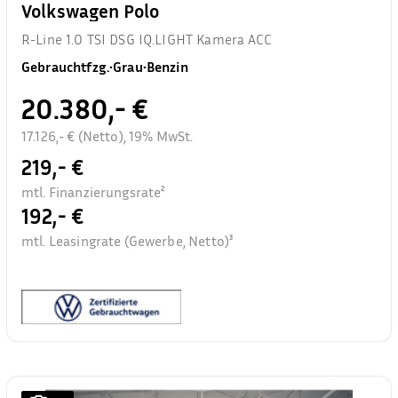
Volkswagen Polo
R-Line 1.0 TSI DSG IQ.LIGHT Kamera ACC
Gebrauchtfzg.
•
Grau
•
Benzin
20.380,- €
17.126,- € (Netto), 19% MwSt.
219,- €
mtl. Finanzierungsrate²
192,- €
mtl. Leasingrate (Gewerbe, Netto)³