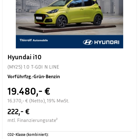
Hyundai i10
(MY25) 1.0 T-GDI N LINE
Vorführfzg.
•
Grün
•
Benzin
19.480,- €
16.370,- € (Netto), 19% MwSt.
222,- €
mtl. Finanzierungsrate²
CO2-Klasse (kombiniert)
: