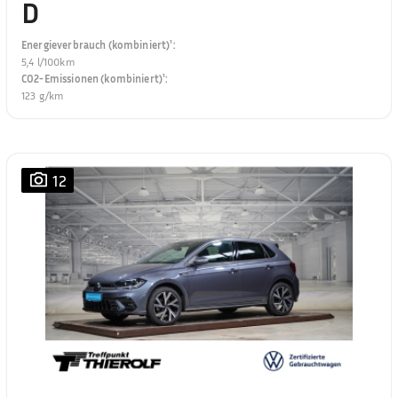
D
Energieverbrauch (kombiniert)¹
:
5,4 l/100km
CO2-Emissionen (kombiniert)¹
:
123 g/km
12