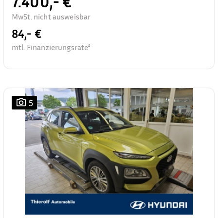
7.400,- €
MwSt. nicht ausweisbar
84,- €
mtl. Finanzierungsrate²
5