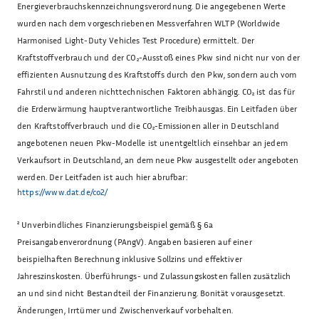
Energieverbrauchskennzeichnungsverordnung. Die angegebenen Werte
wurden nach dem vorgeschriebenen Messverfahren WLTP (Worldwide
Harmonised Light-Duty Vehicles Test Procedure) ermittelt. Der
Kraftstoffverbrauch und der CO₂-Ausstoß eines Pkw sind nicht nur von der
effizienten Ausnutzung des Kraftstoffs durch den Pkw, sondern auch vom
Fahrstil und anderen nichttechnischen Faktoren abhängig. CO₂ ist das für
die Erderwärmung hauptverantwortliche Treibhausgas. Ein Leitfaden über
den Kraftstoffverbrauch und die CO₂-Emissionen aller in Deutschland
angebotenen neuen Pkw-Modelle ist unentgeltlich einsehbar an jedem
Verkaufsort in Deutschland, an dem neue Pkw ausgestellt oder angeboten
werden. Der Leitfaden ist auch hier abrufbar:
https://www.dat.de/co2/
²
Unverbindliches Finanzierungsbeispiel gemäß § 6a
Preisangabenverordnung (PAngV). Angaben basieren auf einer
beispielhaften Berechnung inklusive Sollzins und effektiver
Jahreszinskosten. Überführungs- und Zulassungskosten fallen zusätzlich
an und sind nicht Bestandteil der Finanzierung. Bonität vorausgesetzt.
Änderungen, Irrtümer und Zwischenverkauf vorbehalten.