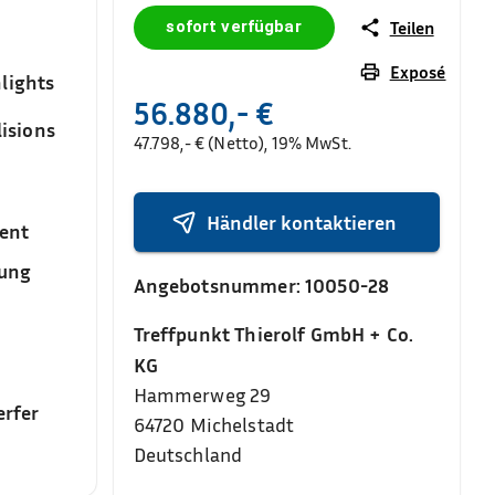
sofort verfügbar
Teilen
Exposé
lights
56.880,- €
isions
47.798,- € (Netto), 19% MwSt.
Händler kontaktieren
ent
sung
Angebotsnummer:
10050-28
Treffpunkt Thierolf GmbH + Co.
KG
Hammerweg 29
rfer
64720
Michelstadt
Deutschland