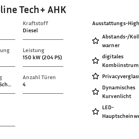
 line Tech+ AHK
Kraftstoff
Ausstattungs-High
Diesel
Abstands-/Koll
warner
sung
Leistung
digitales
150 kW (204 PS)
Kombiinstrum
Privacyvergla
g
Anzahl Türen
Teilleder (Schwarz)
4
Dynamisches
Kurvenlicht
LED-
Hauptscheinwe