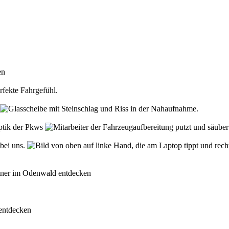
den
rfekte Fahrgefühl.
Optik der Pkws
 bei uns.
rtner im Odenwald entdecken
 entdecken