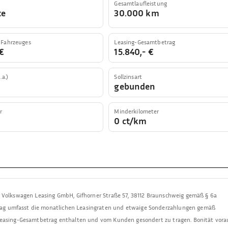
Gesamtlaufleistung
te
30.000 km
 Fahrzeuges
Leasing-Gesamtbetrag
€
15.840,- €
.a.)
Sollzinsart
gebunden
r
Minderkilometer
0 ct/km
r Volkswagen Leasing GmbH
,
Gifhorner Straße 57, 38112 Braunschweig
gemäß § 6a
ag umfasst die monatlichen Leasingraten und etwaige Sonderzahlungen gemäß
 Leasing-Gesamtbetrag enthalten und vom Kunden gesondert zu tragen. Bonität vora