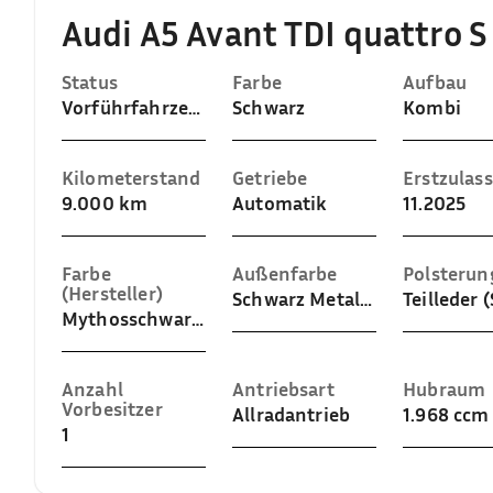
Audi A5 Avant TDI quattro S
Status
Farbe
Aufbau
Vorführfahrzeug
Schwarz
Kombi
Kilometerstand
Getriebe
Erstzulas
9.000 km
Automatik
11.2025
Farbe
Außenfarbe
Polsterun
(Hersteller)
Schwarz Metallic (Mythosschwarz Metallic)
Mythosschwarz Metallic
Anzahl
Antriebsart
Hubraum
Vorbesitzer
Allradantrieb
1.968 ccm
1