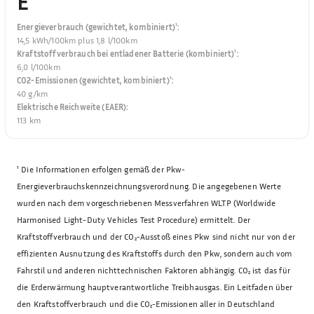
E
Energieverbrauch (gewichtet, kombiniert)¹
:
14,5 kWh/100km plus 1,8 l/100km
Kraftstoffverbrauch bei entladener Batterie (kombiniert)¹
:
6,0 l/100km
CO2-Emissionen (gewichtet, kombiniert)¹
:
40 g/km
Elektrische Reichweite (EAER)
:
113 km
¹
Die Informationen erfolgen gemäß der Pkw-
Energieverbrauchskennzeichnungsverordnung. Die angegebenen Werte
wurden nach dem vorgeschriebenen Messverfahren WLTP (Worldwide
Harmonised Light-Duty Vehicles Test Procedure) ermittelt. Der
Kraftstoffverbrauch und der CO₂-Ausstoß eines Pkw sind nicht nur von der
effizienten Ausnutzung des Kraftstoffs durch den Pkw, sondern auch vom
Fahrstil und anderen nichttechnischen Faktoren abhängig. CO₂ ist das für
die Erderwärmung hauptverantwortliche Treibhausgas. Ein Leitfaden über
den Kraftstoffverbrauch und die CO₂-Emissionen aller in Deutschland