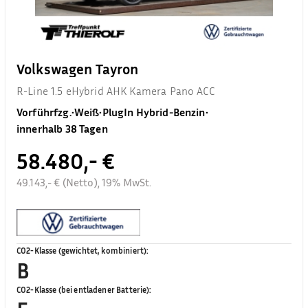
Volkswagen Tayron
R-Line 1.5 eHybrid AHK Kamera Pano ACC
Vorführfzg.
•
Weiß
•
PlugIn Hybrid-Benzin
•
innerhalb 38 Tagen
58.480,- €
49.143,- € (Netto), 19% MwSt.
CO2-Klasse (gewichtet, kombiniert)
:
B
CO2-Klasse (bei entladener Batterie)
: