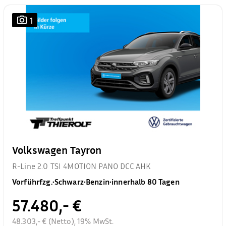
1
Volkswagen Tayron
R-Line 2.0 TSI 4MOTION PANO DCC AHK
Vorführfzg.
•
Schwarz
•
Benzin
•
innerhalb 80 Tagen
57.480,- €
48.303,- € (Netto), 19% MwSt.