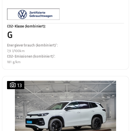
CO2-Klasse (kombiniert)
:
G
Energieverbrauch (kombiniert)¹
:
7,9 l/100km
CO2-Emissionen (kombiniert)¹
:
181 g/km
13