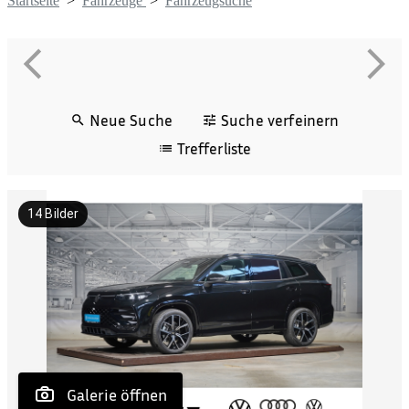
Startseite
>
Fahrzeuge
>
Fahrzeugsuche
Neue Suche
Suche verfeinern
Trefferliste
14
Bilder
 Galerie öffnen