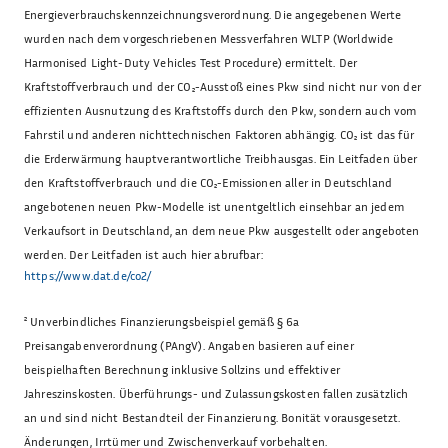
Energieverbrauchskennzeichnungsverordnung. Die angegebenen Werte
wurden nach dem vorgeschriebenen Messverfahren WLTP (Worldwide
Harmonised Light-Duty Vehicles Test Procedure) ermittelt. Der
Kraftstoffverbrauch und der CO₂-Ausstoß eines Pkw sind nicht nur von der
effizienten Ausnutzung des Kraftstoffs durch den Pkw, sondern auch vom
Fahrstil und anderen nichttechnischen Faktoren abhängig. CO₂ ist das für
die Erderwärmung hauptverantwortliche Treibhausgas. Ein Leitfaden über
den Kraftstoffverbrauch und die CO₂-Emissionen aller in Deutschland
angebotenen neuen Pkw-Modelle ist unentgeltlich einsehbar an jedem
Verkaufsort in Deutschland, an dem neue Pkw ausgestellt oder angeboten
werden. Der Leitfaden ist auch hier abrufbar:
https://www.dat.de/co2/
²
Unverbindliches Finanzierungsbeispiel gemäß § 6a
Preisangabenverordnung (PAngV). Angaben basieren auf einer
beispielhaften Berechnung inklusive Sollzins und effektiver
Jahreszinskosten. Überführungs- und Zulassungskosten fallen zusätzlich
an und sind nicht Bestandteil der Finanzierung. Bonität vorausgesetzt.
Änderungen, Irrtümer und Zwischenverkauf vorbehalten.