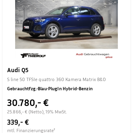
Audi Q5
S line 50 TFSIe quattro 360 Kamera Matrix B&O
Gebrauchtfzg.
•
Blau
•
PlugIn Hybrid-Benzin
30.780,- €
25.866,- € (Netto), 19% MwSt.
339,- €
mtl. Finanzierungsrate²