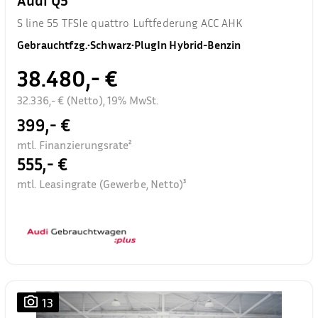
Audi Q5
S line 55 TFSIe quattro Luftfederung ACC AHK
Gebrauchtfzg.
•
Schwarz
•
PlugIn Hybrid-Benzin
38.480,- €
32.336,- € (Netto), 19% MwSt.
399,- €
mtl. Finanzierungsrate²
555,- €
mtl. Leasingrate (Gewerbe, Netto)³
13