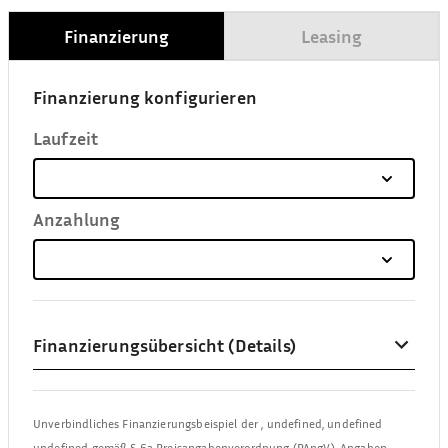
Finanzierung
Leasing
Finanzierung konfigurieren
Laufzeit
Anzahlung
Finanzierungsübersicht (Details)
Unverbindliches Finanzierungsbeispiel der
,
undefined, undefined
undefined
gemäß § 6a Preisangabenverordnung (PAngV). Angaben