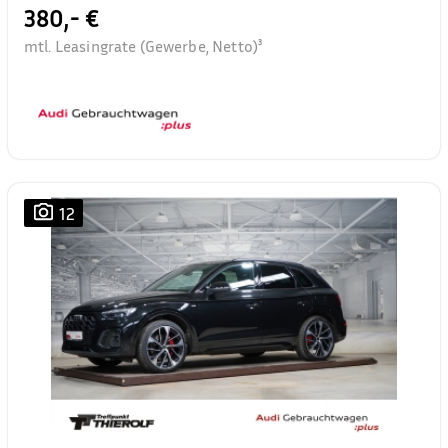
380,- €
mtl. Leasingrate (Gewerbe, Netto)³
12