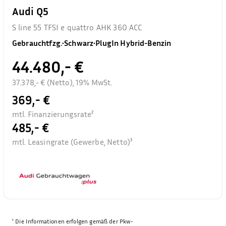
Audi Q5
S line 55 TFSI e quattro AHK 360 ACC
Gebrauchtfzg.
•
Schwarz
•
PlugIn Hybrid-Benzin
44.480,- €
37.378,- € (Netto), 19% MwSt.
369,- €
mtl. Finanzierungsrate²
485,- €
mtl. Leasingrate (Gewerbe, Netto)³
¹
Die Informationen erfolgen gemäß der Pkw-