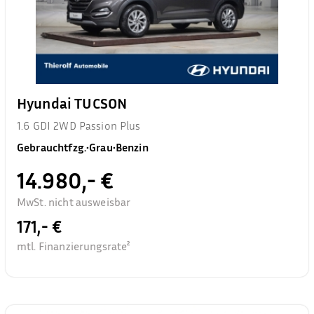
Hyundai TUCSON
1.6 GDI 2WD Passion Plus
Gebrauchtfzg.
•
Grau
•
Benzin
14.980,- €
MwSt. nicht ausweisbar
171,- €
mtl. Finanzierungsrate²