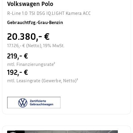
Volkswagen Polo
R-Line 1.0 TSI DSG IQ.LIGHT Kamera ACC
Gebrauchtfzg.
•
Grau
•
Benzin
20.380,- €
17.126,- € (Netto), 19% MwSt.
219,- €
mtl. Finanzierungsrate²
192,- €
mtl. Leasingrate (Gewerbe, Netto)³