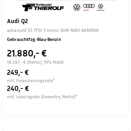
Audi Q2
advanced 35 TFSI S tronic AHK NAVI KAMERA
Gebrauchtfzg.
•
Blau
•
Benzin
21.880,- €
18.387,- € (Netto), 19% MwSt.
249,- €
mtl. Finanzierungsrate²
240,- €
mtl. Leasingrate (Gewerbe, Netto)³