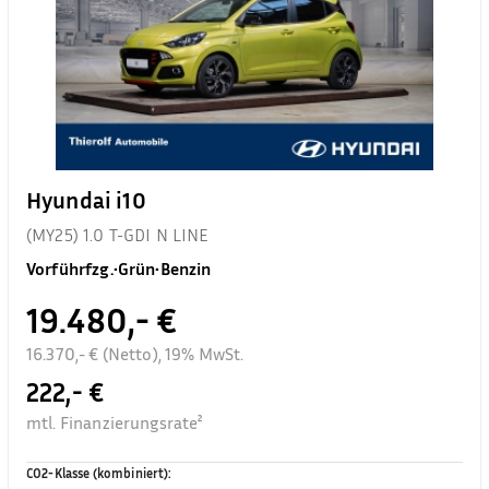
Hyundai i10
(MY25) 1.0 T-GDI N LINE
Vorführfzg.
•
Grün
•
Benzin
19.480,- €
16.370,- € (Netto), 19% MwSt.
222,- €
mtl. Finanzierungsrate²
CO2-Klasse (kombiniert)
: