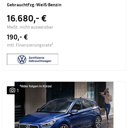
Gebrauchtfzg.
•
Weiß
•
Benzin
16.680,- €
MwSt. nicht ausweisbar
190,- €
mtl. Finanzierungsrate²
1