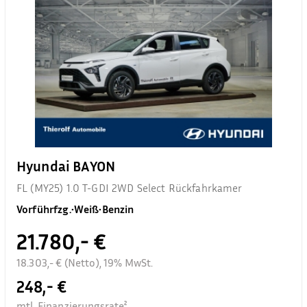
Hyundai BAYON
FL (MY25) 1.0 T-GDI 2WD Select Rückfahrkamer
Vorführfzg.
•
Weiß
•
Benzin
21.780,- €
18.303,- € (Netto), 19% MwSt.
248,- €
mtl. Finanzierungsrate²