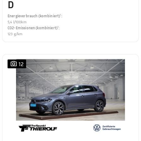
D
Energieverbrauch (kombiniert)¹
:
5,4 l/100km
CO2-Emissionen (kombiniert)¹
:
123 g/km
12