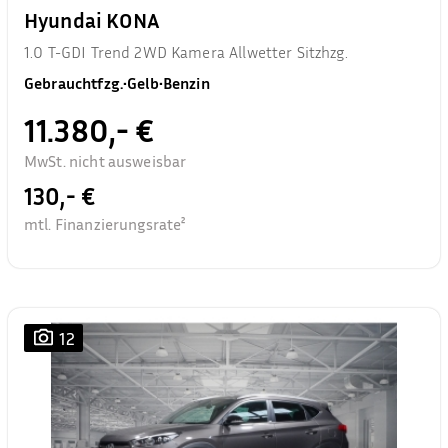
Hyundai KONA
1.0 T-GDI Trend 2WD Kamera Allwetter Sitzhzg.
Gebrauchtfzg.
•
Gelb
•
Benzin
11.380,- €
MwSt. nicht ausweisbar
130,- €
mtl. Finanzierungsrate²
12