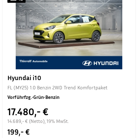
Hyundai i10
FL (MY25) 1.0 Benzin 2WD Trend Komfortpaket
Vorführfzg.
•
Grün
•
Benzin
17.480,- €
14.689,- € (Netto), 19% MwSt.
199,- €