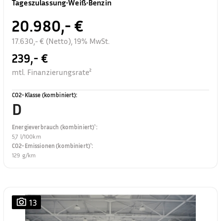
Tageszulassung
•
Weiß
•
Benzin
20.980,- €
17.630,- € (Netto), 19% MwSt.
239,- €
mtl. Finanzierungsrate²
CO2-Klasse (kombiniert)
:
D
Energieverbrauch (kombiniert)¹
:
5,7 l/100km
CO2-Emissionen (kombiniert)¹
:
129 g/km
13