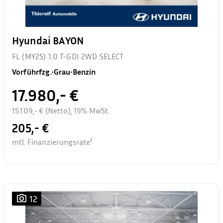
Hyundai BAYON
FL (MY25) 1.0 T-GDI 2WD SELECT
Vorführfzg.
•
Grau
•
Benzin
17.980,- €
15.109,- € (Netto), 19% MwSt.
205,- €
mtl. Finanzierungsrate²
12