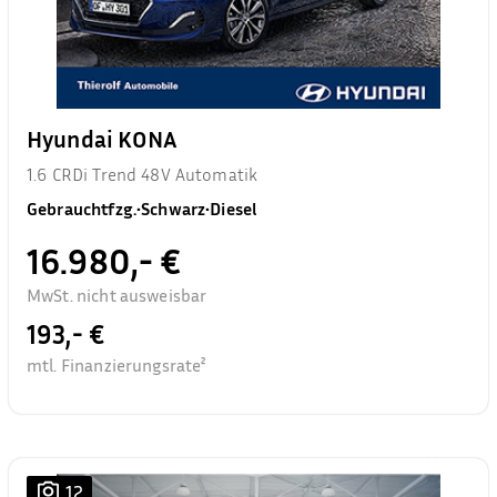
Hyundai KONA
1.6 CRDi Trend 48V Automatik
Gebrauchtfzg.
•
Schwarz
•
Diesel
16.980,- €
MwSt. nicht ausweisbar
193,- €
mtl. Finanzierungsrate²
12