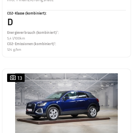
CO2-Klasse (kombiniert)
:
D
Energieverbrauch (kombiniert)¹
:
5,4 l/100km
CO2-Emissionen (kombiniert)¹
:
124 g/km
13