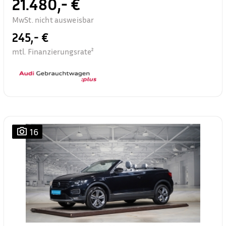
21.480,- €
MwSt. nicht ausweisbar
245,- €
mtl. Finanzierungsrate²
16