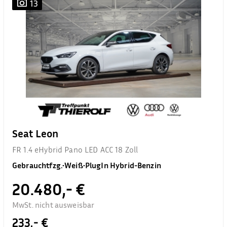
13
Seat Leon
FR 1.4 eHybrid Pano LED ACC 18 Zoll
Gebrauchtfzg.
•
Weiß
•
PlugIn Hybrid-Benzin
20.480,- €
MwSt. nicht ausweisbar
233,- €