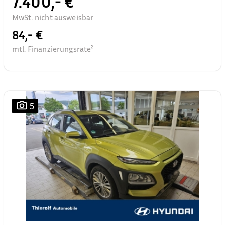
7.400,- €
MwSt. nicht ausweisbar
84,- €
mtl. Finanzierungsrate²
5