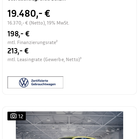
19.480,- €
16.370,- € (Netto), 19% MwSt.
198,- €
mtl. Finanzierungsrate²
213,- €
mtl. Leasingrate (Gewerbe, Netto)³
12