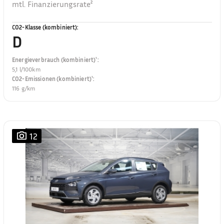
mtl. Finanzierungsrate²
CO2-Klasse (kombiniert)
:
D
Energieverbrauch (kombiniert)¹
:
5,1 l/100km
CO2-Emissionen (kombiniert)¹
:
116 g/km
12