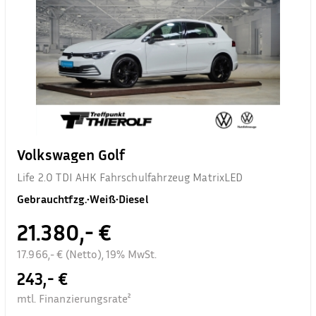
Volkswagen Golf
Life 2.0 TDI AHK Fahrschulfahrzeug MatrixLED
Gebrauchtfzg.
•
Weiß
•
Diesel
21.380,- €
17.966,- € (Netto), 19% MwSt.
243,- €
mtl. Finanzierungsrate²