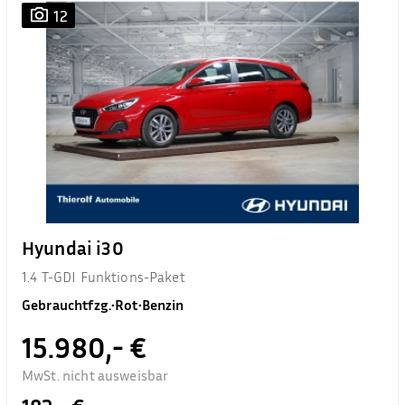
12
Hyundai i30
1.4 T-GDI Funktions-Paket
Gebrauchtfzg.
•
Rot
•
Benzin
15.980,- €
MwSt. nicht ausweisbar