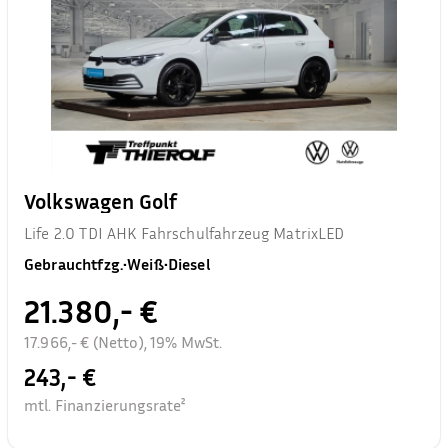
Volkswagen Golf
Life 2.0 TDI AHK Fahrschulfahrzeug MatrixLED
Gebrauchtfzg.
•
Weiß
•
Diesel
21.380,- €
17.966,- € (Netto), 19% MwSt.
243,- €
mtl. Finanzierungsrate²