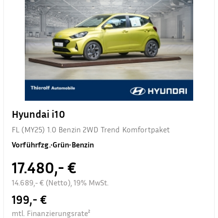
Hyundai i10
FL (MY25) 1.0 Benzin 2WD Trend Komfortpaket
Vorführfzg.
•
Grün
•
Benzin
17.480,- €
14.689,- € (Netto), 19% MwSt.
199,- €
mtl. Finanzierungsrate²