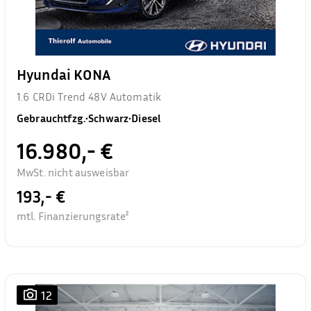
Hyundai KONA
1.6 CRDi Trend 48V Automatik
Gebrauchtfzg.
•
Schwarz
•
Diesel
16.980,- €
MwSt. nicht ausweisbar
193,- €
mtl. Finanzierungsrate²
12