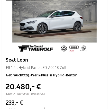
Seat Leon
FR 1.4 eHybrid Pano LED ACC 18 Zoll
Gebrauchtfzg.
•
Weiß
•
PlugIn Hybrid-Benzin
20.480,- €
MwSt. nicht ausweisbar
233,- €