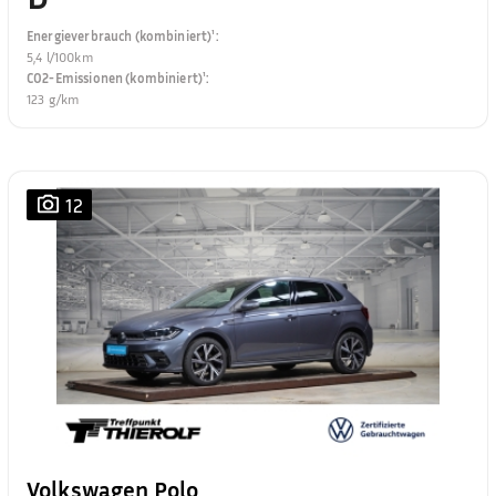
Energieverbrauch (kombiniert)¹
:
5,4 l/100km
CO2-Emissionen (kombiniert)¹
:
123 g/km
12
Volkswagen Polo