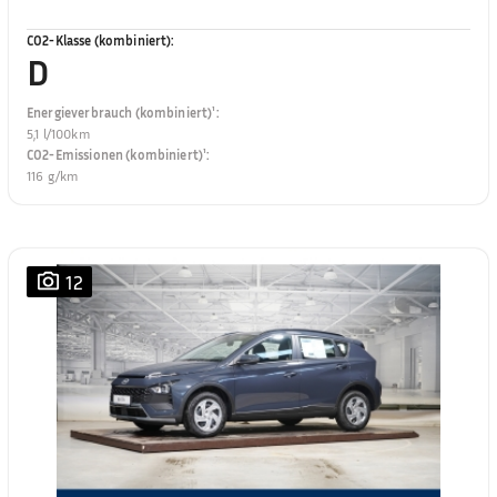
CO2-Klasse (kombiniert)
:
D
Energieverbrauch (kombiniert)¹
:
5,1 l/100km
CO2-Emissionen (kombiniert)¹
:
116 g/km
12