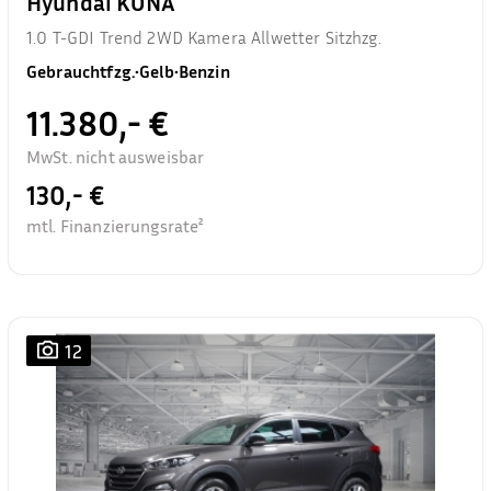
Hyundai KONA
1.0 T-GDI Trend 2WD Kamera Allwetter Sitzhzg.
Gebrauchtfzg.
•
Gelb
•
Benzin
11.380,- €
MwSt. nicht ausweisbar
130,- €
mtl. Finanzierungsrate²
12