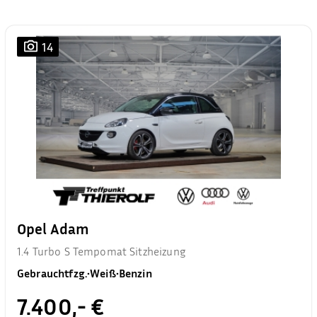
14
Opel Adam
1.4 Turbo S Tempomat Sitzheizung
Gebrauchtfzg.
•
Weiß
•
Benzin
7.400,- €