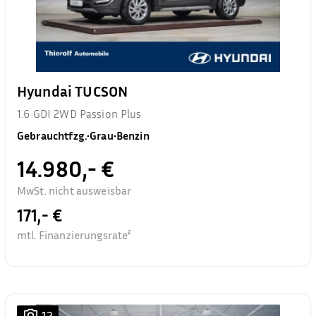
Hyundai TUCSON
1.6 GDI 2WD Passion Plus
Gebrauchtfzg.
•
Grau
•
Benzin
14.980,- €
MwSt. nicht ausweisbar
171,- €
mtl. Finanzierungsrate²
12