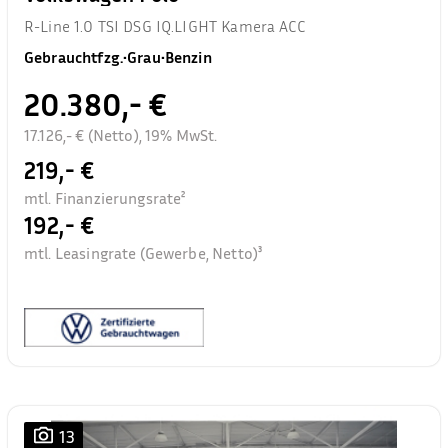
R-Line 1.0 TSI DSG IQ.LIGHT Kamera ACC
Gebrauchtfzg.
•
Grau
•
Benzin
20.380,- €
17.126,- € (Netto), 19% MwSt.
219,- €
mtl. Finanzierungsrate²
192,- €
mtl. Leasingrate (Gewerbe, Netto)³
13