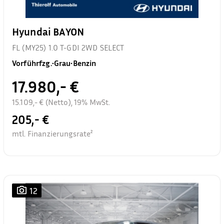
Hyundai BAYON
FL (MY25) 1.0 T-GDI 2WD SELECT
Vorführfzg.
•
Grau
•
Benzin
17.980,- €
15.109,- € (Netto), 19% MwSt.
205,- €
mtl. Finanzierungsrate²
12