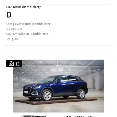
CO2-Klasse (kombiniert)
:
D
Energieverbrauch (kombiniert)¹
:
5,4 l/100km
CO2-Emissionen (kombiniert)¹
:
124 g/km
13