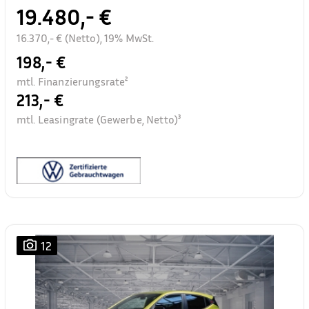
19.480,- €
16.370,- € (Netto), 19% MwSt.
198,- €
mtl. Finanzierungsrate²
213,- €
mtl. Leasingrate (Gewerbe, Netto)³
12