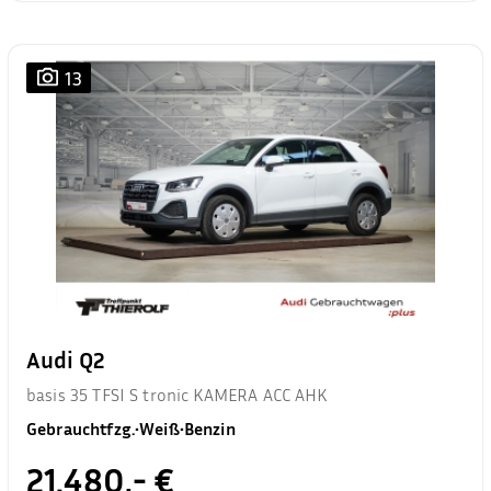
13
Audi Q2
basis 35 TFSI S tronic KAMERA ACC AHK
Gebrauchtfzg.
•
Weiß
•
Benzin
21.480,- €