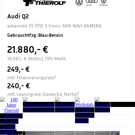
Audi Q2
advanced 35 TFSI S tronic AHK NAVI KAMERA
Gebrauchtfzg.
•
Blau
•
Benzin
21.880,- €
18.387,- € (Netto), 19% MwSt.
249,- €
mtl. Finanzierungsrate²
240,- €
mtl. Leasingrate (Gewerbe, Netto)³
Seitenanfang
Ansprechpartner
Probefahrt
Kontakt
Werkstatt-
Termin
100 Jahre
Thierolf
(Mobile)