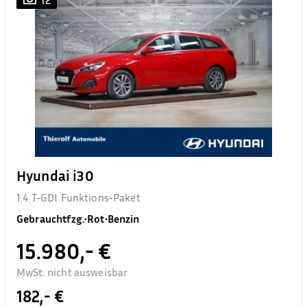
Hyundai i30
1.4 T-GDI Funktions-Paket
Gebrauchtfzg.
•
Rot
•
Benzin
15.980,- €
MwSt. nicht ausweisbar
182,- €