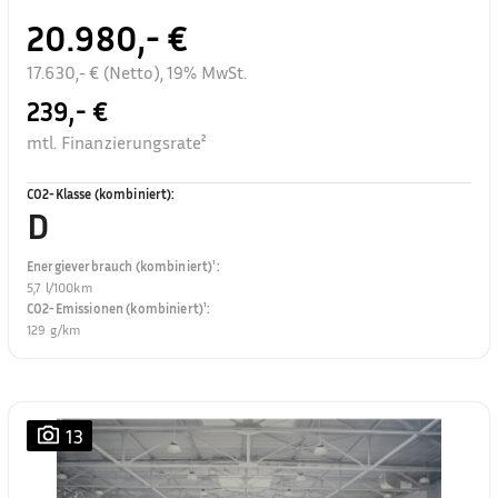
20.980,- €
17.630,- € (Netto), 19% MwSt.
239,- €
mtl. Finanzierungsrate²
CO2-Klasse (kombiniert)
:
D
Energieverbrauch (kombiniert)¹
:
5,7 l/100km
CO2-Emissionen (kombiniert)¹
:
129 g/km
13