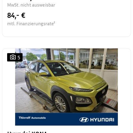
MwSt. nicht ausweisbar
84,- €
mtl. Finanzierungsrate²
5