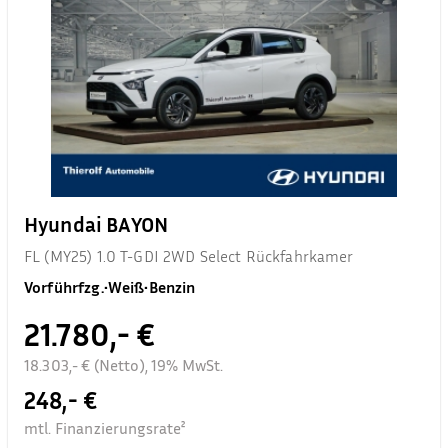
Hyundai BAYON
FL (MY25) 1.0 T-GDI 2WD Select Rückfahrkamer
Vorführfzg.
•
Weiß
•
Benzin
21.780,- €
18.303,- € (Netto), 19% MwSt.
248,- €
mtl. Finanzierungsrate²