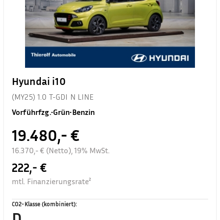
Hyundai i10
(MY25) 1.0 T-GDI N LINE
Vorführfzg.
•
Grün
•
Benzin
19.480,- €
16.370,- € (Netto), 19% MwSt.
222,- €
mtl. Finanzierungsrate²
CO2-Klasse (kombiniert)
:
D