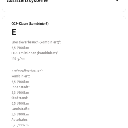
Assistenzsysteme
CO2-Klasse (kombiniert)
:
E
Energieverbrauch (kombiniert)¹
:
6,5 l/100km
CO2-Emissionen (kombiniert)¹
:
149 g/km
Kraftstoffverbrauch¹
:
kombiniert
:
6,5 l/100km
Innenstadt
:
8,3 l/100km
Stadtrand
:
6,5 l/100km
Landstraße
:
5,6 l/100km
Autobahn
:
6,7 l/100km