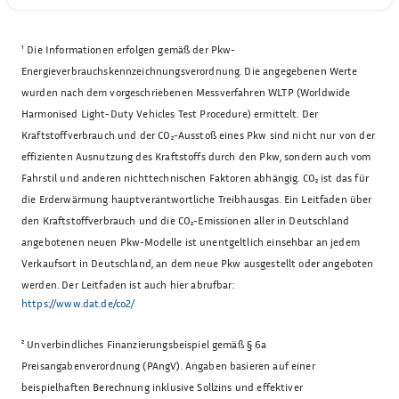
¹
Die Informationen erfolgen gemäß der Pkw-
Energieverbrauchskennzeichnungsverordnung. Die angegebenen Werte
wurden nach dem vorgeschriebenen Messverfahren WLTP (Worldwide
Harmonised Light-Duty Vehicles Test Procedure) ermittelt. Der
Kraftstoffverbrauch und der CO₂-Ausstoß eines Pkw sind nicht nur von der
effizienten Ausnutzung des Kraftstoffs durch den Pkw, sondern auch vom
Fahrstil und anderen nichttechnischen Faktoren abhängig. CO₂ ist das für
die Erderwärmung hauptverantwortliche Treibhausgas. Ein Leitfaden über
den Kraftstoffverbrauch und die CO₂-Emissionen aller in Deutschland
angebotenen neuen Pkw-Modelle ist unentgeltlich einsehbar an jedem
Verkaufsort in Deutschland, an dem neue Pkw ausgestellt oder angeboten
werden. Der Leitfaden ist auch hier abrufbar:
https://www.dat.de/co2/
²
Unverbindliches Finanzierungsbeispiel gemäß § 6a
Preisangabenverordnung (PAngV). Angaben basieren auf einer
beispielhaften Berechnung inklusive Sollzins und effektiver