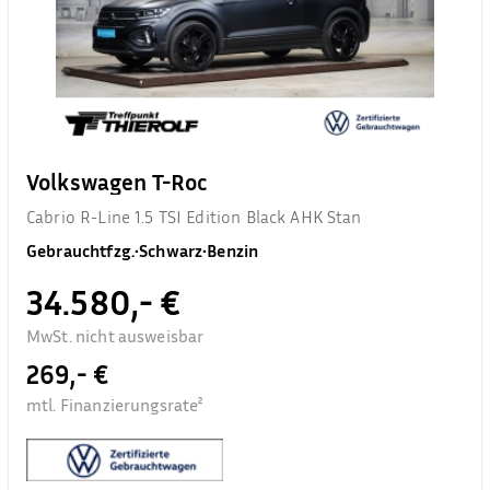
Volkswagen T-Roc
Cabrio R-Line 1.5 TSI Edition Black AHK Stan
Gebrauchtfzg.
•
Schwarz
•
Benzin
34.580,- €
MwSt. nicht ausweisbar
269,- €
mtl. Finanzierungsrate²