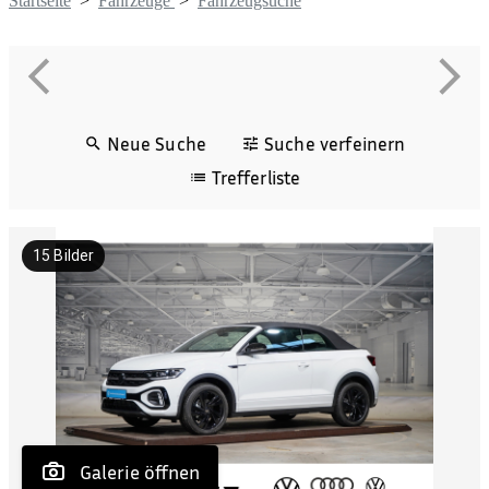
Startseite
>
Fahrzeuge
>
Fahrzeugsuche
Neue Suche
Suche verfeinern
Trefferliste
15
Bilder
 Galerie öffnen