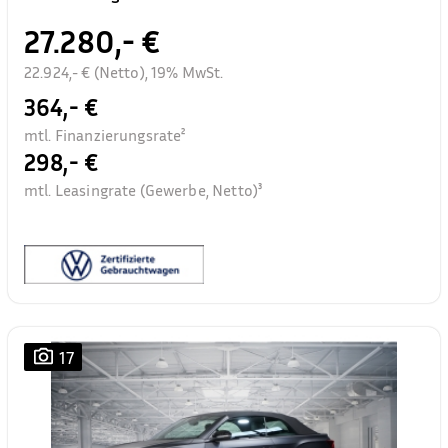
27.280,- €
22.924,- € (Netto), 19% MwSt.
364,- €
mtl. Finanzierungsrate²
298,- €
mtl. Leasingrate (Gewerbe, Netto)³
17