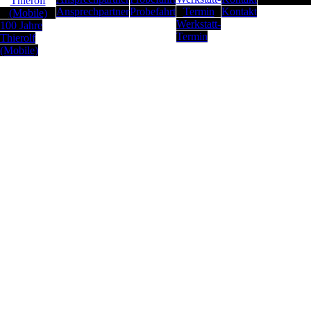
Ansprechpartner
Probefahrt
Kontakt
Werkstatt-
100 Jahre
Termin
Thierolf
(Mobile)