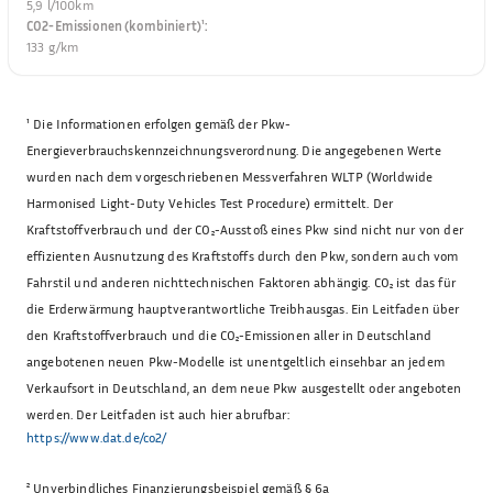
5,9 l/100km
CO2-Emissionen (kombiniert)¹
:
133 g/km
¹
Die Informationen erfolgen gemäß der Pkw-
Energieverbrauchskennzeichnungsverordnung. Die angegebenen Werte
wurden nach dem vorgeschriebenen Messverfahren WLTP (Worldwide
Harmonised Light-Duty Vehicles Test Procedure) ermittelt. Der
Kraftstoffverbrauch und der CO₂-Ausstoß eines Pkw sind nicht nur von der
effizienten Ausnutzung des Kraftstoffs durch den Pkw, sondern auch vom
Fahrstil und anderen nichttechnischen Faktoren abhängig. CO₂ ist das für
die Erderwärmung hauptverantwortliche Treibhausgas. Ein Leitfaden über
den Kraftstoffverbrauch und die CO₂-Emissionen aller in Deutschland
angebotenen neuen Pkw-Modelle ist unentgeltlich einsehbar an jedem
Verkaufsort in Deutschland, an dem neue Pkw ausgestellt oder angeboten
werden. Der Leitfaden ist auch hier abrufbar:
https://www.dat.de/co2/
²
Unverbindliches Finanzierungsbeispiel gemäß § 6a