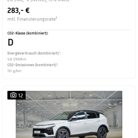
283,- €
mtl. Finanzierungsrate²
CO2-Klasse (kombiniert)
:
D
Energieverbrauch (kombiniert)¹
:
5,8 l/100km
CO2-Emissionen (kombiniert)¹
:
131 g/km
12