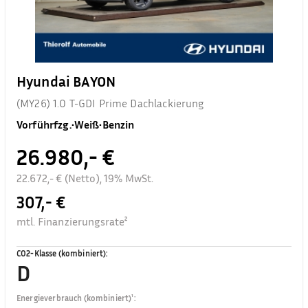
Hyundai BAYON
(MY26) 1.0 T-GDI Prime Dachlackierung
Vorführfzg.
•
Weiß
•
Benzin
26.980,- €
22.672,- € (Netto), 19% MwSt.
307,- €
mtl. Finanzierungsrate²
CO2-Klasse (kombiniert)
:
D
Energieverbrauch (kombiniert)¹
: