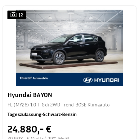
12
Hyundai BAYON
FL (MY26) 1.0 T-Gdi 2WD Trend BOSE Klimaauto
Tageszulassung
•
Schwarz
•
Benzin
24.880,- €
20.908,- € (Netto), 19% MwSt.