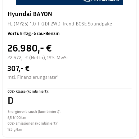
Hyundai BAYON
FL (MY25) 1.0 T-GDI 2WD Trend BOSE Soundpake
Vorführfzg.
•
Grau
•
Benzin
26.980,- €
22.672,- € (Netto), 19% MwSt.
307,- €
mtl. Finanzierungsrate²
CO2-Klasse (kombiniert)
:
D
Energieverbrauch (kombiniert)¹
:
5,5 l/100km
CO2-Emissionen (kombiniert)¹
:
125 g/km