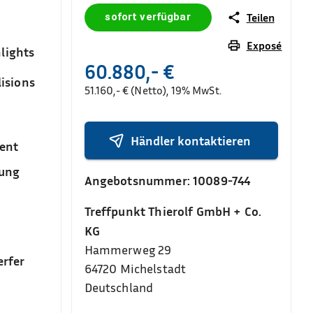
sofort verfügbar
Teilen
Exposé
lights
60.880,- €
isions
51.160,- € (Netto), 19% MwSt.
Händler kontaktieren
ent
sung
Angebotsnummer:
10089-744
Treffpunkt Thierolf GmbH + Co.
KG
Hammerweg 29
rfer
64720
Michelstadt
Deutschland