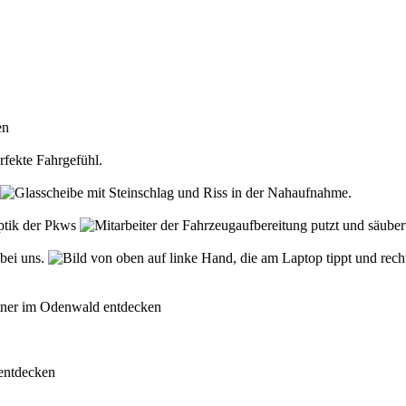
den
rfekte Fahrgefühl.
Optik der Pkws
 bei uns.
rtner im Odenwald entdecken
 entdecken