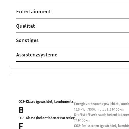
Entertainment
Qualität
Sonstiges
Assistenzsysteme
CO2-Klasse (gewichtet, kombiniert)
:
Energieverbrauch (gewichtet, kombi
B
15,6 kWh/100km plus 2,5 l/100km
Kraftstoffverbrauch bei entladener
CO2-Klasse (bei entladener Batterie)
:
7,1 l/100km
F
CO2-Emissionen (gewichtet, kombin