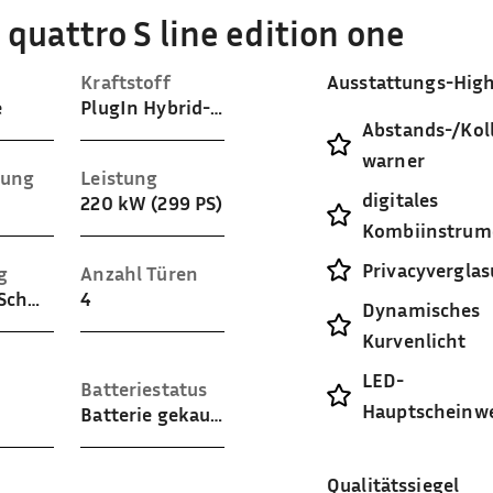
quattro S line edition one
Kraftstoff
Ausstattungs-High
e
PlugIn Hybrid-Benzin
Abstands-/Koll
warner
sung
Leistung
digitales
220 kW (299 PS)
Kombiinstrum
Privacyvergla
g
Anzahl Türen
Teilleder (Schwarz)
4
Dynamisches
Kurvenlicht
LED-
Batteriestatus
Hauptscheinwe
Batterie gekauft
Qualitätssiegel