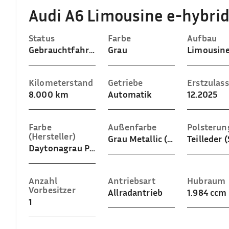
Audi A6 Limousine e-hybrid 
Status
Farbe
Aufbau
Gebrauchtfahrzeug
Grau
Limousin
Kilometerstand
Getriebe
Erstzulas
8.000 km
Automatik
12.2025
Farbe
Außenfarbe
Polsterun
(Hersteller)
Grau Metallic (Daytonagrau Perleffekt)
Daytonagrau Perleffekt
Anzahl
Antriebsart
Hubraum
Vorbesitzer
Allradantrieb
1.984 ccm
1