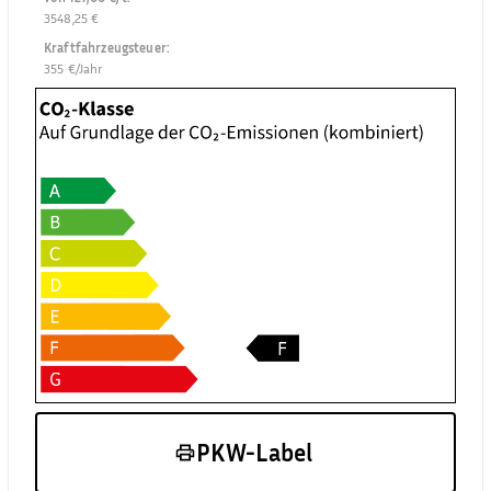
3548,25 €
Kraftfahrzeugsteuer
:
355 €/Jahr
PKW-Label