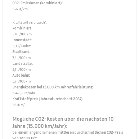
CO2-Emissionen (kombiniert)¹
:
166 g/km
Kraftstoffverbrauch¹
:
kombiniert
:
6,8 l/100km
Innenstadt
:
6,3 l/100km
Stadtrand
:
7,4 l/100km
Landstraße
:
5,7 l/100km
Autobahn
:
5,7 l/100km
Energiekosten bei 15.000 km Jahresfahrleistung
:
1642,20 €/Jahr
Kraftstoffpreis (Jahresdurchschnitt 2024)
:
1,610 €/l
Mögliche CO2-Kosten über die nächsten 10
Jahre (15.000 km/Jahr):
bei einem angenommenen mittleren durchschnittlichen CO2-Preis
von 127,00 €/t
: