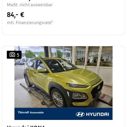
MwSt. nicht ausweisbar
84,- €
mtl. Finanzierungsrate²
5