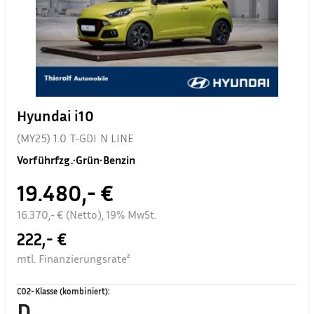
Hyundai i10
(MY25) 1.0 T-GDI N LINE
Vorführfzg.
•
Grün
•
Benzin
19.480,- €
16.370,- € (Netto), 19% MwSt.
222,- €
mtl. Finanzierungsrate²
CO2-Klasse (kombiniert)
:
D