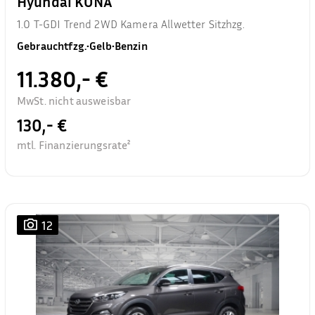
Hyundai KONA
1.0 T-GDI Trend 2WD Kamera Allwetter Sitzhzg.
Gebrauchtfzg.
•
Gelb
•
Benzin
11.380,- €
MwSt. nicht ausweisbar
130,- €
mtl. Finanzierungsrate²
12