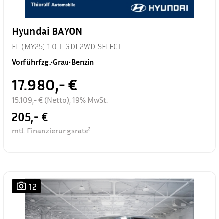
Hyundai BAYON
FL (MY25) 1.0 T-GDI 2WD SELECT
Vorführfzg.
•
Grau
•
Benzin
17.980,- €
15.109,- € (Netto), 19% MwSt.
205,- €
mtl. Finanzierungsrate²
12