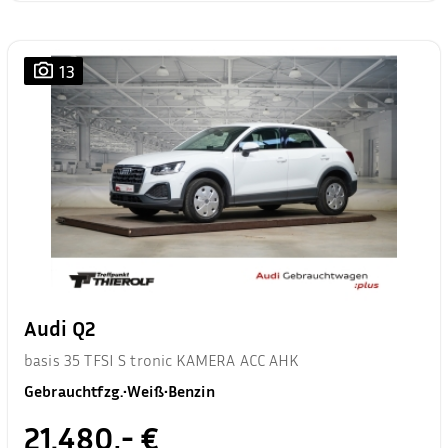
13
Audi Q2
basis 35 TFSI S tronic KAMERA ACC AHK
Gebrauchtfzg.
•
Weiß
•
Benzin
21.480,- €