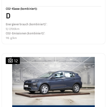
CO2-Klasse (kombiniert)
:
D
Energieverbrauch (kombiniert)¹
:
5,1 l/100km
CO2-Emissionen (kombiniert)¹
:
116 g/km
12