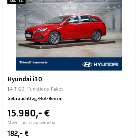
Hyundai i30
1.4 T-GDI Funktions-Paket
Gebrauchtfzg.
•
Rot
•
Benzin
15.980,- €
MwSt. nicht ausweisbar
182,- €