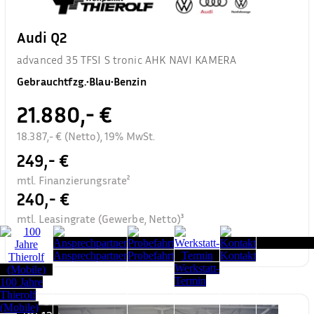
Audi Q2
advanced 35 TFSI S tronic AHK NAVI KAMERA
Gebrauchtfzg.
•
Blau
•
Benzin
21.880,- €
18.387,- € (Netto), 19% MwSt.
249,- €
mtl. Finanzierungsrate²
240,- €
mtl. Leasingrate (Gewerbe, Netto)³
Seitenanfang
Ansprechpartner
Probefahrt
Kontakt
Werkstatt-
Termin
100 Jahre
Thierolf
(Mobile)