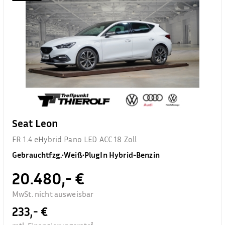
Seat Leon
FR 1.4 eHybrid Pano LED ACC 18 Zoll
Gebrauchtfzg.
•
Weiß
•
PlugIn Hybrid-Benzin
20.480,- €
MwSt. nicht ausweisbar
233,- €