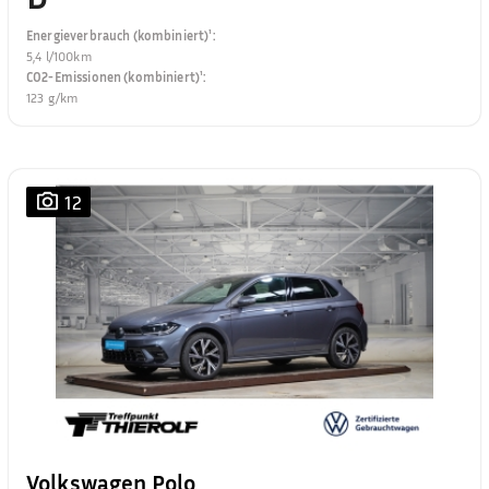
Energieverbrauch (kombiniert)¹
:
5,4 l/100km
CO2-Emissionen (kombiniert)¹
:
123 g/km
12
Volkswagen Polo