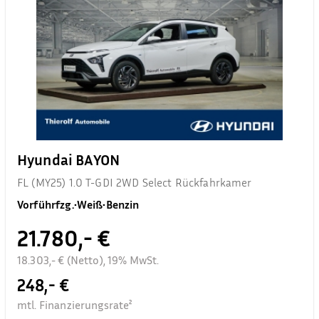
Hyundai BAYON
FL (MY25) 1.0 T-GDI 2WD Select Rückfahrkamer
Vorführfzg.
•
Weiß
•
Benzin
21.780,- €
18.303,- € (Netto), 19% MwSt.
248,- €
mtl. Finanzierungsrate²