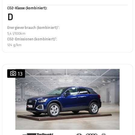
CO2-Klasse (kombiniert)
:
D
Energieverbrauch (kombiniert)¹
:
5,4 l/100km
CO2-Emissionen (kombiniert)¹
:
124 g/km
13