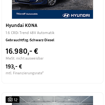
Hyundai KONA
1.6 CRDi Trend 48V Automatik
Gebrauchtfzg.
•
Schwarz
•
Diesel
16.980,- €
MwSt. nicht ausweisbar
193,- €
mtl. Finanzierungsrate²
12