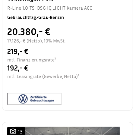
R-Line 1.0 TSI DSG IQ.LIGHT Kamera ACC
Gebrauchtfzg.
•
Grau
•
Benzin
20.380,- €
17.126,- € (Netto), 19% MwSt.
219,- €
mtl. Finanzierungsrate²
192,- €
mtl. Leasingrate (Gewerbe, Netto)³
13