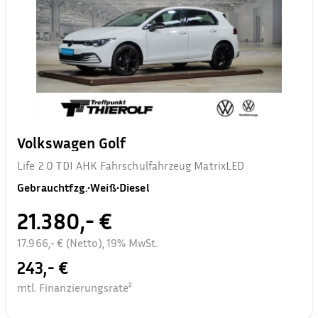
Volkswagen Golf
Life 2.0 TDI AHK Fahrschulfahrzeug MatrixLED
Gebrauchtfzg.
•
Weiß
•
Diesel
21.380,- €
17.966,- € (Netto), 19% MwSt.
243,- €
mtl. Finanzierungsrate²