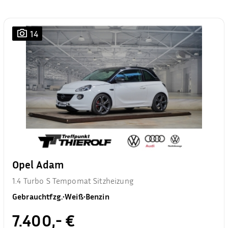
14
Opel Adam
1.4 Turbo S Tempomat Sitzheizung
Gebrauchtfzg.
•
Weiß
•
Benzin
7.400,- €