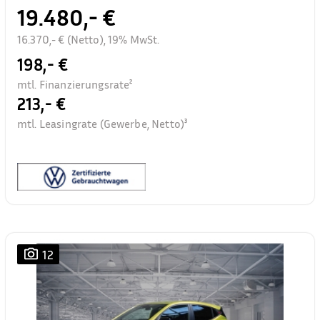
19.480,- €
16.370,- € (Netto), 19% MwSt.
198,- €
mtl. Finanzierungsrate²
213,- €
mtl. Leasingrate (Gewerbe, Netto)³
12