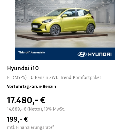
Hyundai i10
FL (MY25) 1.0 Benzin 2WD Trend Komfortpaket
Vorführfzg.
•
Grün
•
Benzin
17.480,- €
14.689,- € (Netto), 19% MwSt.
199,- €
mtl. Finanzierungsrate²