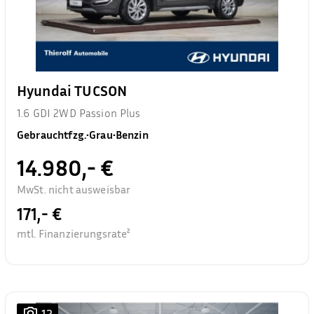
Hyundai TUCSON
1.6 GDI 2WD Passion Plus
Gebrauchtfzg.
•
Grau
•
Benzin
14.980,- €
MwSt. nicht ausweisbar
171,- €
mtl. Finanzierungsrate²
12