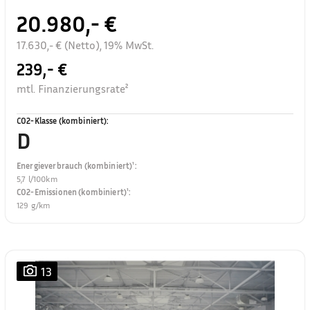
20.980,- €
17.630,- € (Netto), 19% MwSt.
239,- €
mtl. Finanzierungsrate²
CO2-Klasse (kombiniert)
:
D
Energieverbrauch (kombiniert)¹
:
5,7 l/100km
CO2-Emissionen (kombiniert)¹
:
129 g/km
13