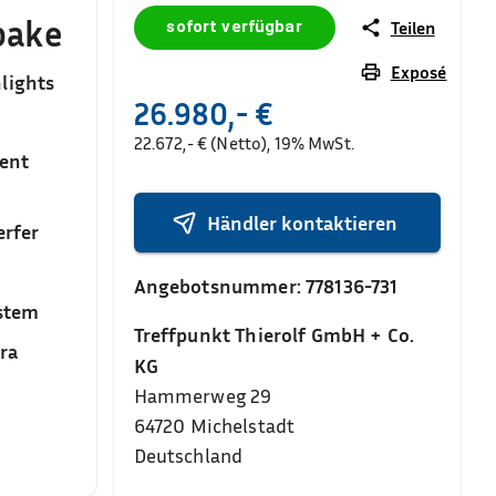
pake
sofort verfügbar
Teilen
Exposé
lights
26.980,- €
22.672,- € (Netto), 19% MwSt.
ent
Händler kontaktieren
rfer
Angebotsnummer:
778136-731
stem
Treffpunkt Thierolf GmbH + Co.
ra
KG
Hammerweg 29
64720
Michelstadt
Deutschland