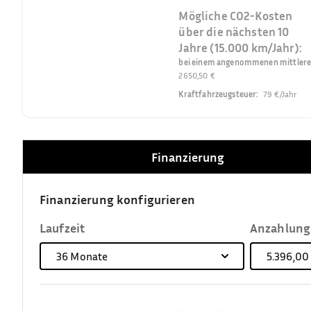
Mögliche CO2-Kosten
über die nächsten 10
Jahre (15.000 km/Jahr):
bei einem angenommenen mittleren 
2650,50 €
Kraftfahrzeugsteuer
:
79 €/Jahr
Finanzierung
Finanzierung konfigurieren
Laufzeit
Anzahlung
36
Monate
5.396,00