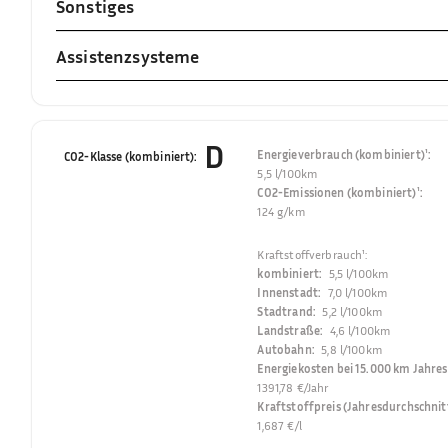
Sonstiges
Assistenzsysteme
D
Energieverbrauch (kombiniert)¹
:
CO2-Klasse (kombiniert)
:
5,5 l/100km
CO2-Emissionen (kombiniert)¹
:
124 g/km
Kraftstoffverbrauch¹
:
kombiniert
:
5,5 l/100km
Innenstadt
:
7,0 l/100km
Stadtrand
:
5,2 l/100km
Landstraße
:
4,6 l/100km
Autobahn
:
5,8 l/100km
Energiekosten bei 15.000 km Jahres
1391,78 €/Jahr
Kraftstoffpreis (Jahresdurchschnit
1,687 €/l