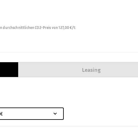
durchschnittlichen CO2-Preis von 127,00 €/t
:
Leasing
 €