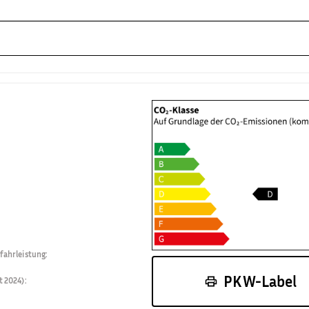
fahrleistung
:
PKW-Label
t 2024)
: