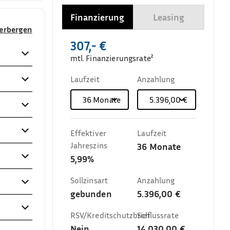
Finanzierung
Leasing
verbergen
307,- €
mtl. Finanzierungsrate²
Laufzeit
Anzahlung
36
Monate
5.396,00 €
Effektiver
Laufzeit
Jahreszins
36
Monate
5,99%
Sollzinsart
Anzahlung
gebunden
5.396,00 €
RSV/Kreditschutzbrief
Schlussrate
Nein
14.030,00 €