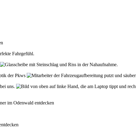
den
rfekte Fahrgefühl.
Optik der Pkws
 bei uns.
rtner im Odenwald entdecken
 entdecken