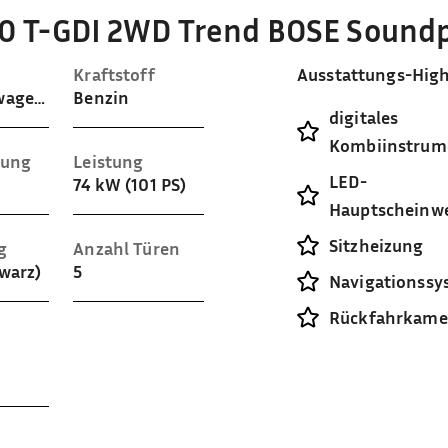
.0 T-GDI 2WD Trend BOSE Sound
Kraftstoff
Ausstattungs-High
Gelaendewagen / Pickup
Benzin
digitales
Kombiinstrum
sung
Leistung
LED-
74 kW (101 PS)
Hauptscheinwe
Sitzheizung
g
Anzahl Türen
hwarz)
5
Navigationssy
Rückfahrkame