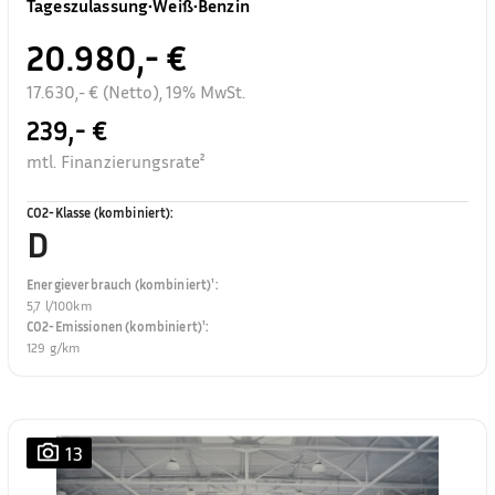
Tageszulassung
•
Weiß
•
Benzin
20.980,- €
17.630,- € (Netto), 19% MwSt.
239,- €
mtl. Finanzierungsrate²
CO2-Klasse (kombiniert)
:
D
Energieverbrauch (kombiniert)¹
:
5,7 l/100km
CO2-Emissionen (kombiniert)¹
:
129 g/km
13