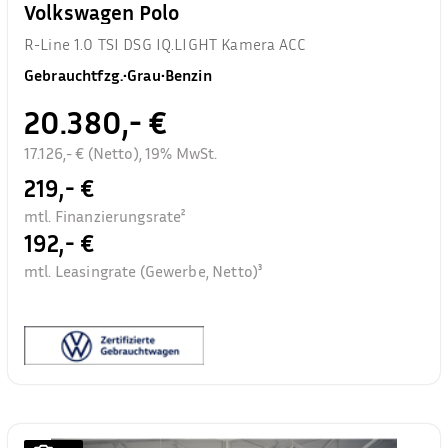
Volkswagen Polo
R-Line 1.0 TSI DSG IQ.LIGHT Kamera ACC
Gebrauchtfzg.
•
Grau
•
Benzin
20.380,- €
17.126,- € (Netto), 19% MwSt.
219,- €
mtl. Finanzierungsrate²
192,- €
mtl. Leasingrate (Gewerbe, Netto)³