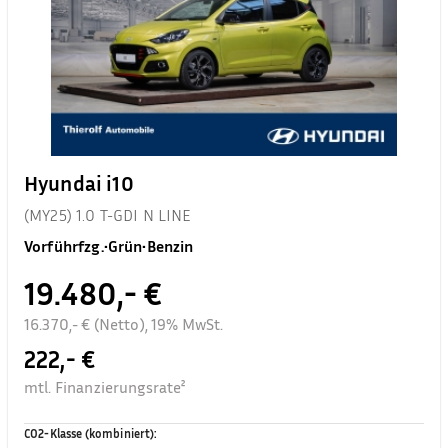
Hyundai i10
(MY25) 1.0 T-GDI N LINE
Vorführfzg.
•
Grün
•
Benzin
19.480,- €
16.370,- € (Netto), 19% MwSt.
222,- €
mtl. Finanzierungsrate²
CO2-Klasse (kombiniert)
: