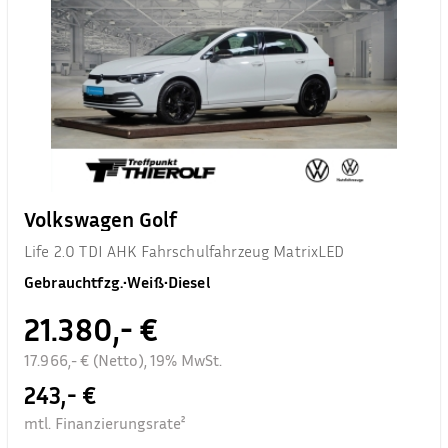
Volkswagen Golf
Life 2.0 TDI AHK Fahrschulfahrzeug MatrixLED
Gebrauchtfzg.
•
Weiß
•
Diesel
21.380,- €
17.966,- € (Netto), 19% MwSt.
243,- €
mtl. Finanzierungsrate²