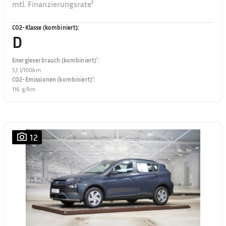
mtl. Finanzierungsrate²
CO2-Klasse (kombiniert)
:
D
Energieverbrauch (kombiniert)¹
:
5,1 l/100km
CO2-Emissionen (kombiniert)¹
:
116 g/km
12