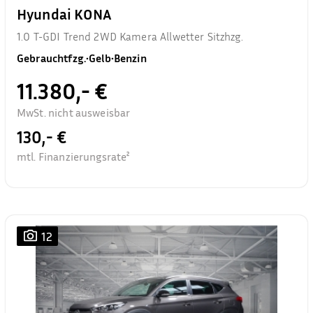
Hyundai KONA
1.0 T-GDI Trend 2WD Kamera Allwetter Sitzhzg.
Gebrauchtfzg.
•
Gelb
•
Benzin
11.380,- €
MwSt. nicht ausweisbar
130,- €
mtl. Finanzierungsrate²
12