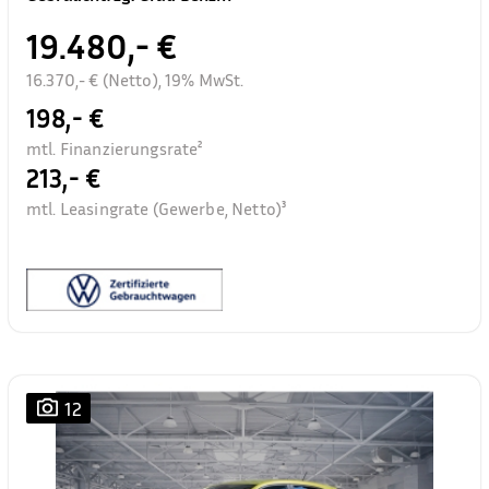
19.480,- €
16.370,- € (Netto), 19% MwSt.
198,- €
mtl. Finanzierungsrate²
213,- €
mtl. Leasingrate (Gewerbe, Netto)³
12