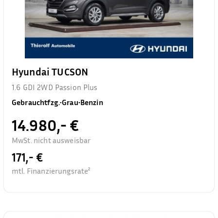
Hyundai TUCSON
1.6 GDI 2WD Passion Plus
Gebrauchtfzg.
•
Grau
•
Benzin
14.980,- €
MwSt. nicht ausweisbar
171,- €
mtl. Finanzierungsrate²