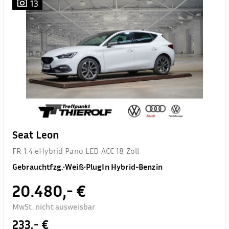
13
Seat Leon
FR 1.4 eHybrid Pano LED ACC 18 Zoll
Gebrauchtfzg.
•
Weiß
•
PlugIn Hybrid-Benzin
20.480,- €
MwSt. nicht ausweisbar
233,- €