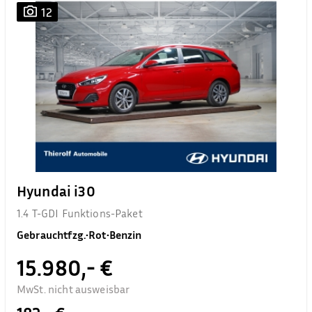
12
Hyundai i30
1.4 T-GDI Funktions-Paket
Gebrauchtfzg.
•
Rot
•
Benzin
15.980,- €
MwSt. nicht ausweisbar