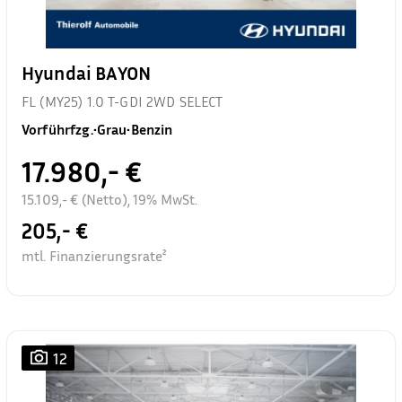
Hyundai BAYON
FL (MY25) 1.0 T-GDI 2WD SELECT
Vorführfzg.
•
Grau
•
Benzin
17.980,- €
15.109,- € (Netto), 19% MwSt.
205,- €
mtl. Finanzierungsrate²
12