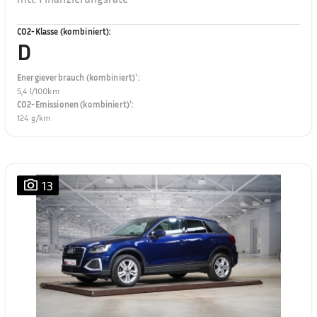
CO2-Klasse (kombiniert)
:
D
Energieverbrauch (kombiniert)¹
:
5,4 l/100km
CO2-Emissionen (kombiniert)¹
:
124 g/km
13