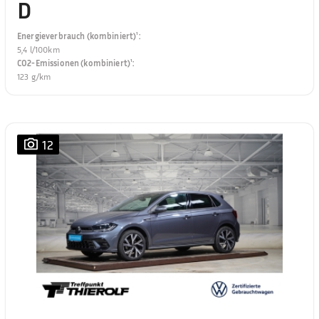
D
Energieverbrauch (kombiniert)¹
:
5,4 l/100km
CO2-Emissionen (kombiniert)¹
:
123 g/km
12