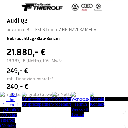
Audi Q2
advanced 35 TFSI S tronic AHK NAVI KAMERA
Gebrauchtfzg.
•
Blau
•
Benzin
21.880,- €
18.387,- € (Netto), 19% MwSt.
249,- €
mtl. Finanzierungsrate²
240,- €
mtl. Leasingrate (Gewerbe, Netto)³
Seitenanfang
Ansprechpartner
Probefahrt
Kontakt
Werkstatt-
Termin
100 Jahre
Thierolf
(Mobile)