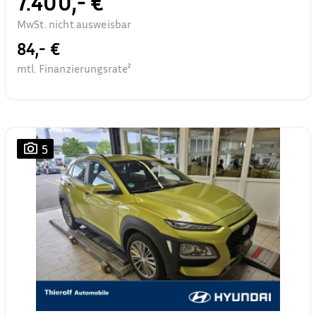
7.400,- €
MwSt. nicht ausweisbar
84,- €
mtl. Finanzierungsrate²
5