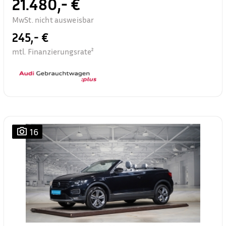
21.480,- €
MwSt. nicht ausweisbar
245,- €
mtl. Finanzierungsrate²
16