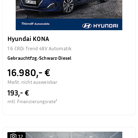
Hyundai KONA
1.6 CRDi Trend 48V Automatik
Gebrauchtfzg.
•
Schwarz
•
Diesel
16.980,- €
MwSt. nicht ausweisbar
193,- €
mtl. Finanzierungsrate²
12