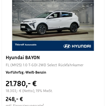
Hyundai BAYON
FL (MY25) 1.0 T-GDI 2WD Select Rückfahrkamer
Vorführfzg.
•
Weiß
•
Benzin
21.780,- €
18.303,- € (Netto), 19% MwSt.
248,- €
mtl. Finanzierungsrate²