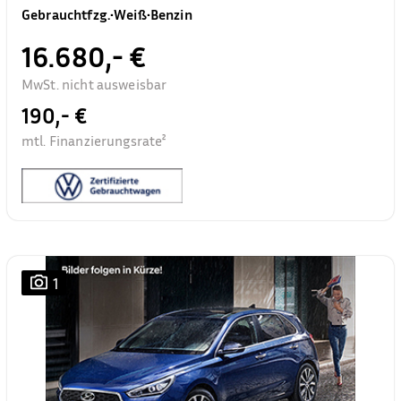
Gebrauchtfzg.
•
Weiß
•
Benzin
16.680,- €
MwSt. nicht ausweisbar
190,- €
mtl. Finanzierungsrate²
1