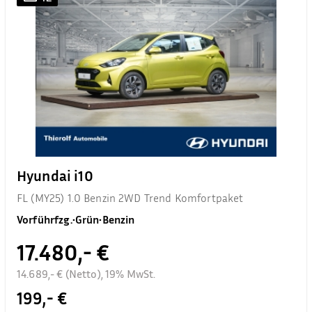
Hyundai i10
FL (MY25) 1.0 Benzin 2WD Trend Komfortpaket
Vorführfzg.
•
Grün
•
Benzin
17.480,- €
14.689,- € (Netto), 19% MwSt.
199,- €