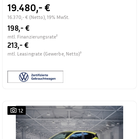
19.480,- €
16.370,- € (Netto), 19% MwSt.
198,- €
mtl. Finanzierungsrate²
213,- €
mtl. Leasingrate (Gewerbe, Netto)³
12