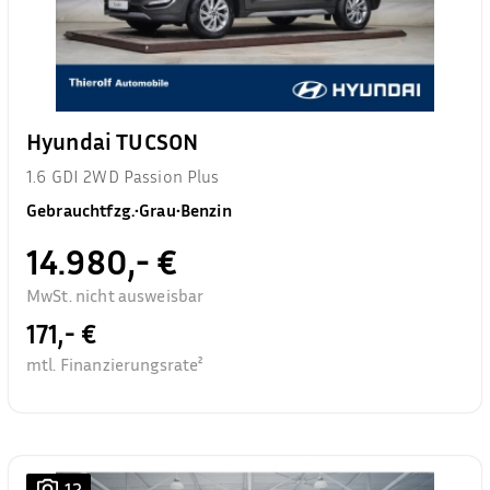
Hyundai TUCSON
1.6 GDI 2WD Passion Plus
Gebrauchtfzg.
•
Grau
•
Benzin
14.980,- €
MwSt. nicht ausweisbar
171,- €
mtl. Finanzierungsrate²
12