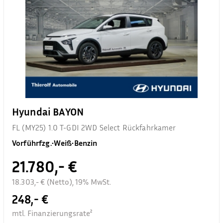
Hyundai BAYON
FL (MY25) 1.0 T-GDI 2WD Select Rückfahrkamer
Vorführfzg.
•
Weiß
•
Benzin
21.780,- €
18.303,- € (Netto), 19% MwSt.
248,- €
mtl. Finanzierungsrate²