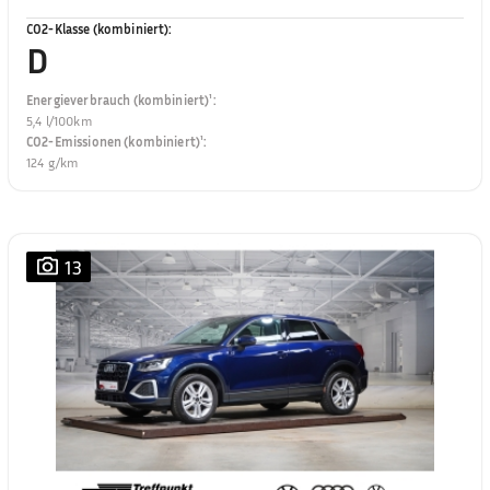
CO2-Klasse (kombiniert)
:
D
Energieverbrauch (kombiniert)¹
:
5,4 l/100km
CO2-Emissionen (kombiniert)¹
:
124 g/km
13