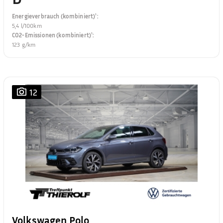
Energieverbrauch (kombiniert)¹
:
5,4 l/100km
CO2-Emissionen (kombiniert)¹
:
123 g/km
12
Volkswagen Polo