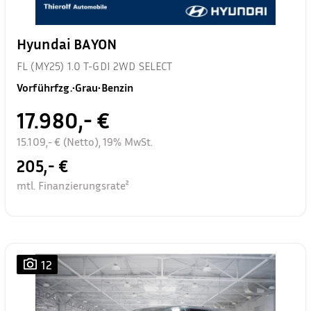
Hyundai BAYON
FL (MY25) 1.0 T-GDI 2WD SELECT
Vorführfzg.
•
Grau
•
Benzin
17.980,- €
15.109,- € (Netto), 19% MwSt.
205,- €
mtl. Finanzierungsrate²
12