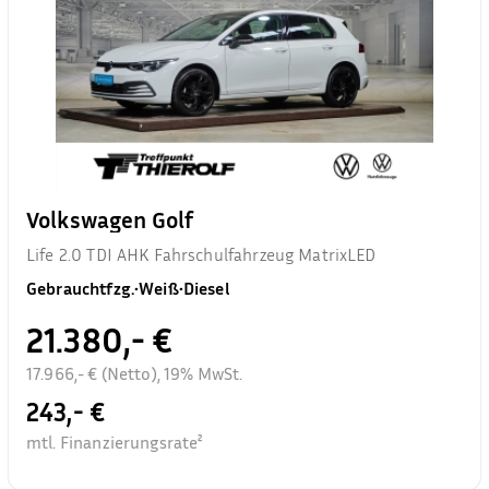
Volkswagen Golf
Life 2.0 TDI AHK Fahrschulfahrzeug MatrixLED
Gebrauchtfzg.
•
Weiß
•
Diesel
21.380,- €
17.966,- € (Netto), 19% MwSt.
243,- €
mtl. Finanzierungsrate²