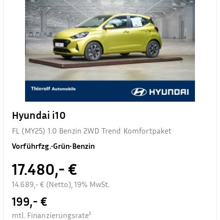
Hyundai i10
FL (MY25) 1.0 Benzin 2WD Trend Komfortpaket
Vorführfzg.
•
Grün
•
Benzin
17.480,- €
14.689,- € (Netto), 19% MwSt.
199,- €
mtl. Finanzierungsrate²