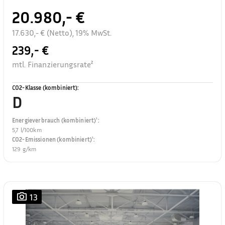
20.980,- €
17.630,- € (Netto), 19% MwSt.
239,- €
mtl. Finanzierungsrate²
CO2-Klasse (kombiniert)
:
D
Energieverbrauch (kombiniert)¹
:
5,7 l/100km
CO2-Emissionen (kombiniert)¹
:
129 g/km
13