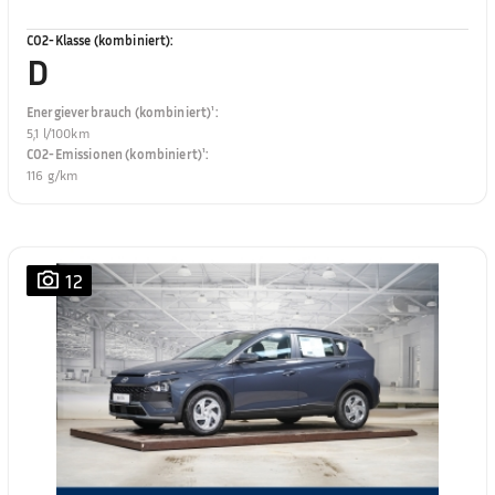
CO2-Klasse (kombiniert)
:
D
Energieverbrauch (kombiniert)¹
:
5,1 l/100km
CO2-Emissionen (kombiniert)¹
:
116 g/km
12