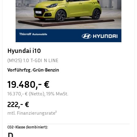
Hyundai i10
(MY25) 1.0 T-GDI N LINE
Vorführfzg.
•
Grün
•
Benzin
19.480,- €
16.370,- € (Netto), 19% MwSt.
222,- €
mtl. Finanzierungsrate²
CO2-Klasse (kombiniert)
:
D