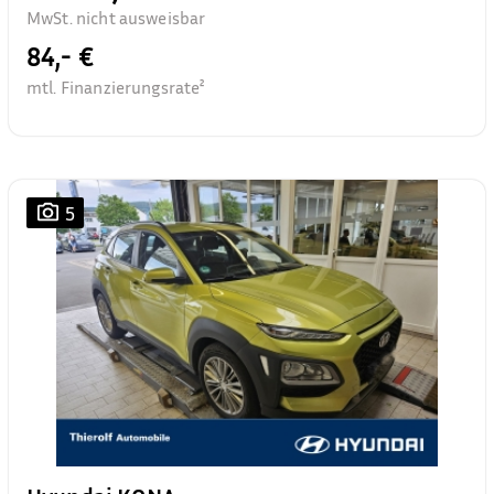
MwSt. nicht ausweisbar
84,- €
mtl. Finanzierungsrate²
5