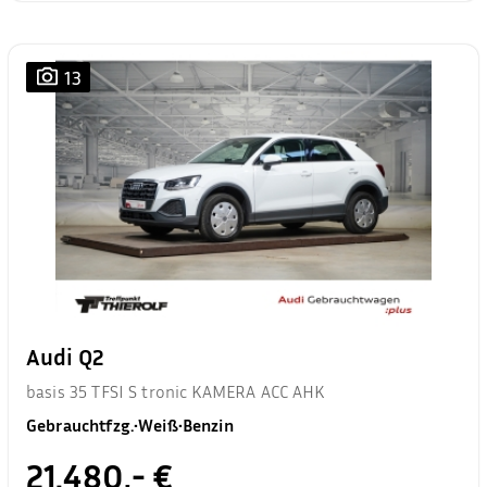
13
Audi Q2
basis 35 TFSI S tronic KAMERA ACC AHK
Gebrauchtfzg.
•
Weiß
•
Benzin
21.480,- €