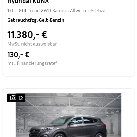
Hyundai KONA
1.0 T-GDI Trend 2WD Kamera Allwetter Sitzhzg.
Gebrauchtfzg.
•
Gelb
•
Benzin
11.380,- €
MwSt. nicht ausweisbar
130,- €
mtl. Finanzierungsrate²
12