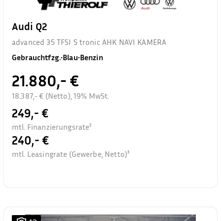
Audi Q2
advanced 35 TFSI S tronic AHK NAVI KAMERA
Gebrauchtfzg.
•
Blau
•
Benzin
21.880,- €
18.387,- € (Netto), 19% MwSt.
249,- €
mtl. Finanzierungsrate²
240,- €
mtl. Leasingrate (Gewerbe, Netto)³