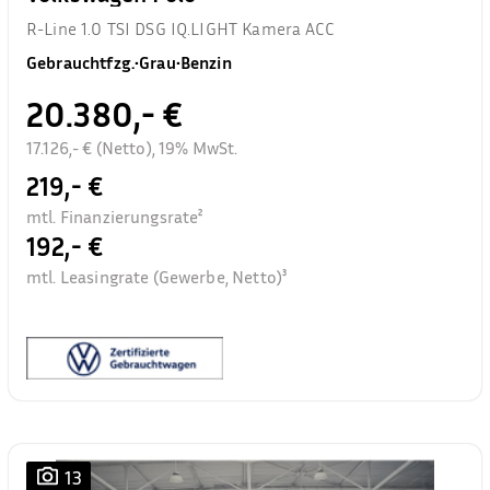
R-Line 1.0 TSI DSG IQ.LIGHT Kamera ACC
Gebrauchtfzg.
•
Grau
•
Benzin
20.380,- €
17.126,- € (Netto), 19% MwSt.
219,- €
mtl. Finanzierungsrate²
192,- €
mtl. Leasingrate (Gewerbe, Netto)³
13