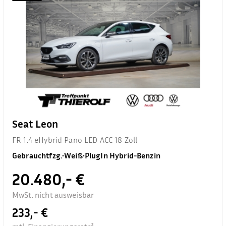
Seat Leon
FR 1.4 eHybrid Pano LED ACC 18 Zoll
Gebrauchtfzg.
•
Weiß
•
PlugIn Hybrid-Benzin
20.480,- €
MwSt. nicht ausweisbar
233,- €