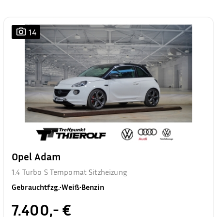
14
Opel Adam
1.4 Turbo S Tempomat Sitzheizung
Gebrauchtfzg.
•
Weiß
•
Benzin
7.400,- €