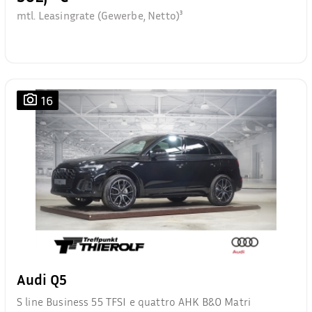
mtl. Leasingrate (Gewerbe, Netto)³
16
Audi Q5
S line Business 55 TFSI e quattro AHK B&O Matri