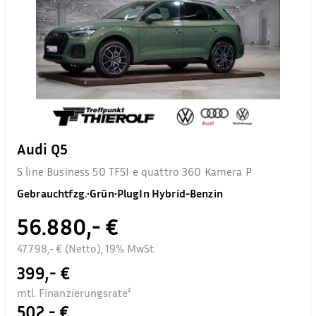
Audi Q5
S line Business 50 TFSI e quattro 360 Kamera P
Gebrauchtfzg.
•
Grün
•
PlugIn Hybrid-Benzin
56.880,- €
47.798,- € (Netto), 19% MwSt.
399,- €
mtl. Finanzierungsrate²
502,- €