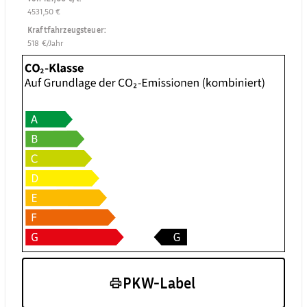
4531,50 €
Kraftfahrzeugsteuer
:
518 €/Jahr
PKW-Label