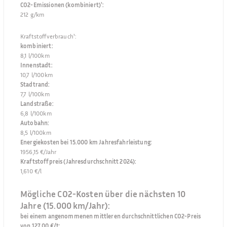
CO2-Emissionen (kombiniert)¹
:
212 g/km
Kraftstoffverbrauch¹
:
kombiniert
:
8,1 l/100km
Innenstadt
:
10,7 l/100km
Stadtrand
:
7,7 l/100km
Landstraße
:
6,8 l/100km
Autobahn
:
8,5 l/100km
Energiekosten bei 15.000 km Jahresfahrleistung
:
1956,15 €/Jahr
Kraftstoffpreis (Jahresdurchschnitt 2024)
:
1,610 €/l
Mögliche CO2-Kosten über die nächsten 10
Jahre (15.000 km/Jahr):
bei einem angenommenen mittleren durchschnittlichen CO2-Preis
von 127,00 €/t
: