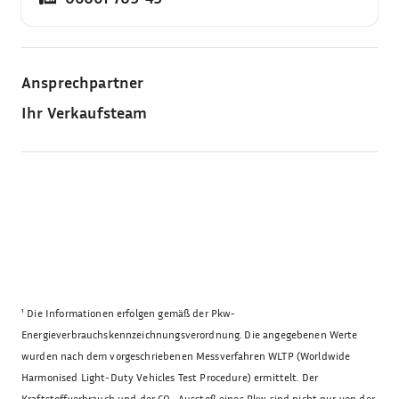
Ansprechpartner
Ihr Verkaufsteam
¹
Die Informationen erfolgen gemäß der Pkw-
Energieverbrauchskennzeichnungsverordnung. Die angegebenen Werte
wurden nach dem vorgeschriebenen Messverfahren WLTP (Worldwide
Harmonised Light-Duty Vehicles Test Procedure) ermittelt. Der
Kraftstoffverbrauch und der CO₂-Ausstoß eines Pkw sind nicht nur von der