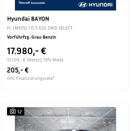
Hyundai BAYON
FL (MY25) 1.0 T-GDI 2WD SELECT
Vorführfzg.
•
Grau
•
Benzin
17.980,- €
15.109,- € (Netto), 19% MwSt.
205,- €
mtl. Finanzierungsrate²
12