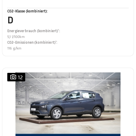
CO2-Klasse (kombiniert)
:
D
Energieverbrauch (kombiniert)¹
:
5,1 l/100km
CO2-Emissionen (kombiniert)¹
:
116 g/km
12