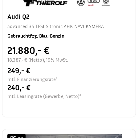
Audi Q2
advanced 35 TFSI S tronic AHK NAVI KAMERA
Gebrauchtfzg.
•
Blau
•
Benzin
21.880,- €
18.387,- € (Netto), 19% MwSt.
249,- €
mtl. Finanzierungsrate²
240,- €
mtl. Leasingrate (Gewerbe, Netto)³