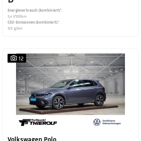
Energieverbrauch (kombiniert)¹
:
5,4 l/100km
CO2-Emissionen (kombiniert)¹
:
123 g/km
12
Volkswagen Polo