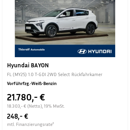
Hyundai BAYON
FL (MY25) 1.0 T-GDI 2WD Select Rückfahrkamer
Vorführfzg.
•
Weiß
•
Benzin
21.780,- €
18.303,- € (Netto), 19% MwSt.
248,- €
mtl. Finanzierungsrate²