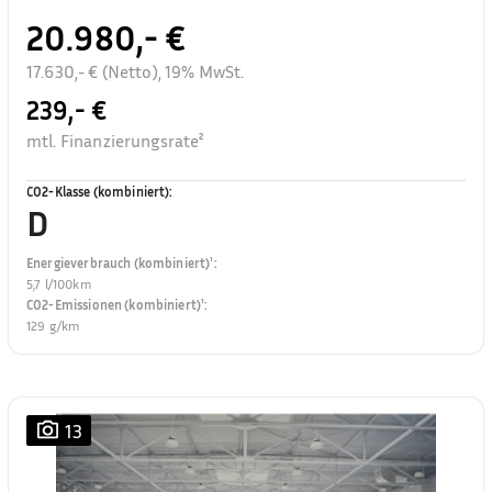
20.980,- €
17.630,- € (Netto), 19% MwSt.
239,- €
mtl. Finanzierungsrate²
CO2-Klasse (kombiniert)
:
D
Energieverbrauch (kombiniert)¹
:
5,7 l/100km
CO2-Emissionen (kombiniert)¹
:
129 g/km
13