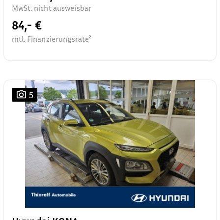
MwSt. nicht ausweisbar
84,- €
mtl. Finanzierungsrate²
5