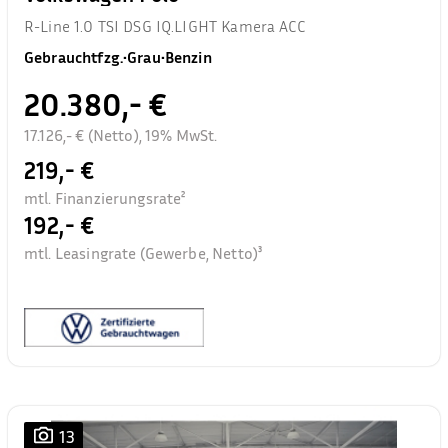
R-Line 1.0 TSI DSG IQ.LIGHT Kamera ACC
Gebrauchtfzg.
•
Grau
•
Benzin
20.380,- €
17.126,- € (Netto), 19% MwSt.
219,- €
mtl. Finanzierungsrate²
192,- €
mtl. Leasingrate (Gewerbe, Netto)³
13