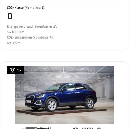
CO2-Klasse (kombiniert)
:
D
Energieverbrauch (kombiniert)¹
:
5,4 l/100km
CO2-Emissionen (kombiniert)¹
:
124 g/km
13