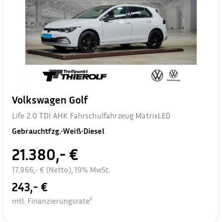
Volkswagen Golf
Life 2.0 TDI AHK Fahrschulfahrzeug MatrixLED
Gebrauchtfzg.
•
Weiß
•
Diesel
21.380,- €
17.966,- € (Netto), 19% MwSt.
243,- €
mtl. Finanzierungsrate²