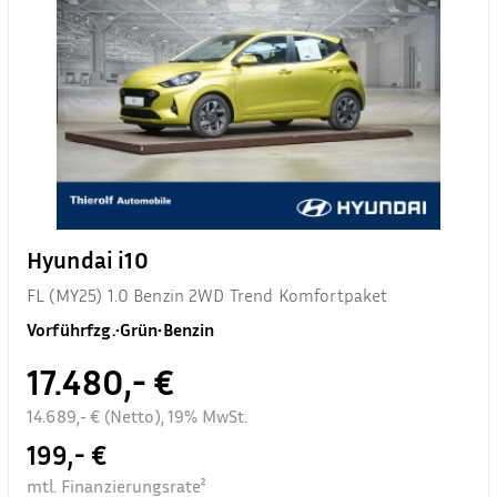
Hyundai i10
FL (MY25) 1.0 Benzin 2WD Trend Komfortpaket
Vorführfzg.
•
Grün
•
Benzin
17.480,- €
14.689,- € (Netto), 19% MwSt.
199,- €
mtl. Finanzierungsrate²