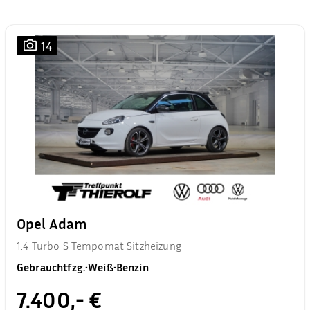
14
Opel Adam
1.4 Turbo S Tempomat Sitzheizung
Gebrauchtfzg.
•
Weiß
•
Benzin
7.400,- €