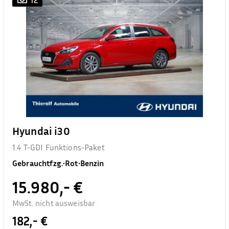
Hyundai i30
1.4 T-GDI Funktions-Paket
Gebrauchtfzg.
•
Rot
•
Benzin
15.980,- €
MwSt. nicht ausweisbar
182,- €