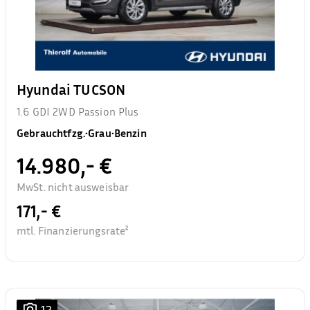
Hyundai TUCSON
1.6 GDI 2WD Passion Plus
Gebrauchtfzg.
•
Grau
•
Benzin
14.980,- €
MwSt. nicht ausweisbar
171,- €
mtl. Finanzierungsrate²
12