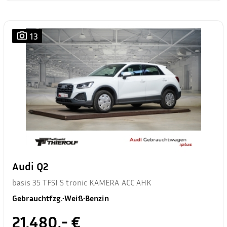
13
Audi Q2
basis 35 TFSI S tronic KAMERA ACC AHK
Gebrauchtfzg.
•
Weiß
•
Benzin
21.480,- €