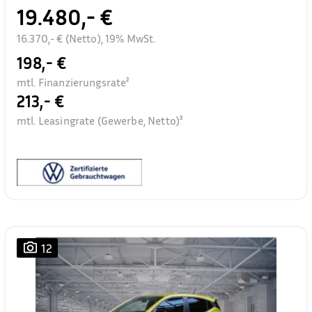
19.480,- €
16.370,- € (Netto), 19% MwSt.
198,- €
mtl. Finanzierungsrate²
213,- €
mtl. Leasingrate (Gewerbe, Netto)³
12