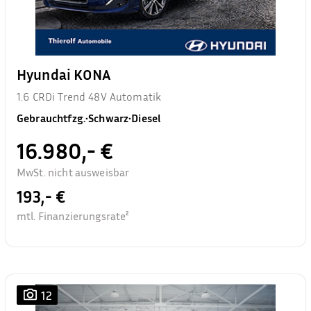
Hyundai KONA
1.6 CRDi Trend 48V Automatik
Gebrauchtfzg.
•
Schwarz
•
Diesel
16.980,- €
MwSt. nicht ausweisbar
193,- €
mtl. Finanzierungsrate²
12