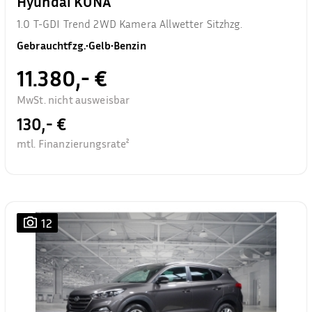
Hyundai KONA
1.0 T-GDI Trend 2WD Kamera Allwetter Sitzhzg.
Gebrauchtfzg.
•
Gelb
•
Benzin
11.380,- €
MwSt. nicht ausweisbar
130,- €
mtl. Finanzierungsrate²
12