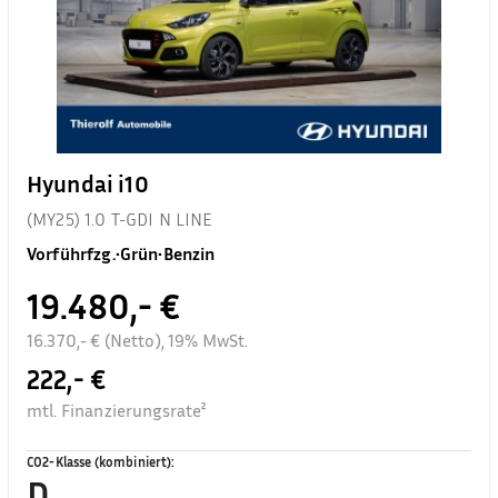
Hyundai i10
(MY25) 1.0 T-GDI N LINE
Vorführfzg.
•
Grün
•
Benzin
19.480,- €
16.370,- € (Netto), 19% MwSt.
222,- €
mtl. Finanzierungsrate²
CO2-Klasse (kombiniert)
:
D