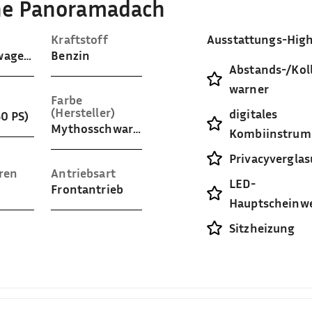
line Panoramadach
Kraftstoff
Ausstattungs-High
Gelaendewagen / Pickup
Benzin
Abstands-/Koll
warner
Farbe
(Hersteller)
digitales
50 PS)
Mythosschwarz Metallic
Kombiinstrum
Privacyvergla
ren
Antriebsart
LED-
Frontantrieb
Hauptscheinwe
Sitzheizung