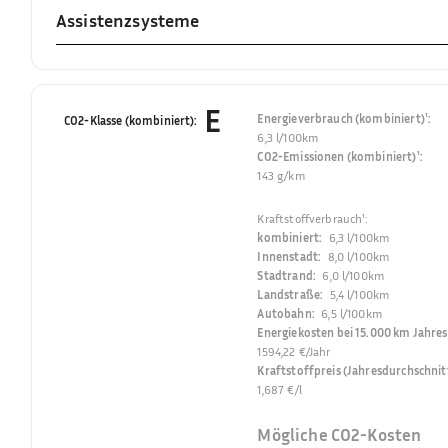
Assistenzsysteme
E
Energieverbrauch (kombiniert)¹
:
CO2-Klasse (kombiniert)
:
6,3 l/100km
CO2-Emissionen (kombiniert)¹
:
143 g/km
Kraftstoffverbrauch¹
:
kombiniert
:
6,3 l/100km
Innenstadt
:
8,0 l/100km
Stadtrand
:
6,0 l/100km
Landstraße
:
5,4 l/100km
Autobahn
:
6,5 l/100km
Energiekosten bei 15.000 km Jahres
1594,22 €/Jahr
Kraftstoffpreis (Jahresdurchschnit
1,687 €/l
Mögliche CO2-Kosten