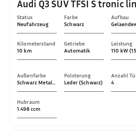
Audi Q3 SUV TFSI S tronic 
Status
Farbe
Aufbau
Neufahrzeug
Schwarz
Kilometerstand
Getriebe
Leistung
10 km
Automatik
110 kW (1
Außenfarbe
Polsterung
Anzahl Tü
Schwarz Metallic (Mythosschwarz Metallic)
Leder (Schwarz)
4
Hubraum
1.498 ccm