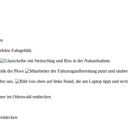
den
rfekte Fahrgefühl.
Optik der Pkws
 bei uns.
rtner im Odenwald entdecken
 entdecken