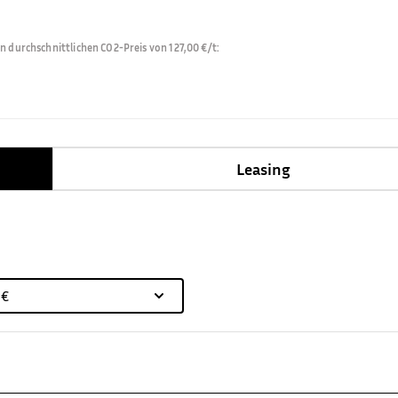
durchschnittlichen CO2-Preis von 127,00 €/t
:
Leasing
 €