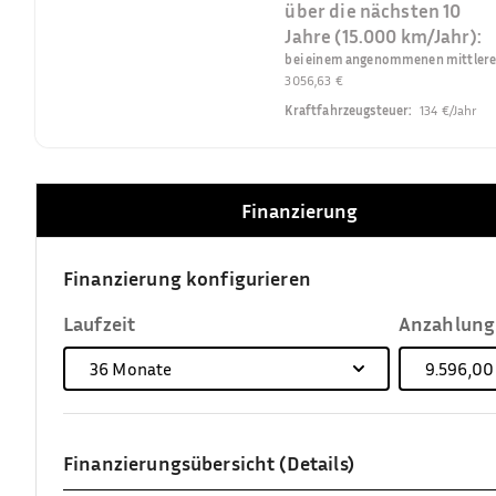
über die nächsten 10
Jahre (15.000 km/Jahr):
bei einem angenommenen mittleren 
3056,63 €
Kraftfahrzeugsteuer
:
134 €/Jahr
Finanzierung
Finanzierung konfigurieren
Laufzeit
Anzahlung
36
Monate
9.596,00
Finanzierungsübersicht (Details)