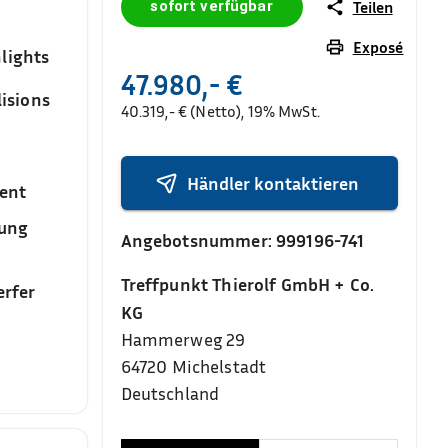
sofort verfügbar
Teilen
Exposé
lights
47.980,- €
isions
40.319,- € (Netto), 19% MwSt.
Händler kontaktieren
ent
sung
Angebotsnummer:
999196-741
Treffpunkt Thierolf GmbH + Co.
rfer
KG
Hammerweg 29
64720
Michelstadt
Deutschland