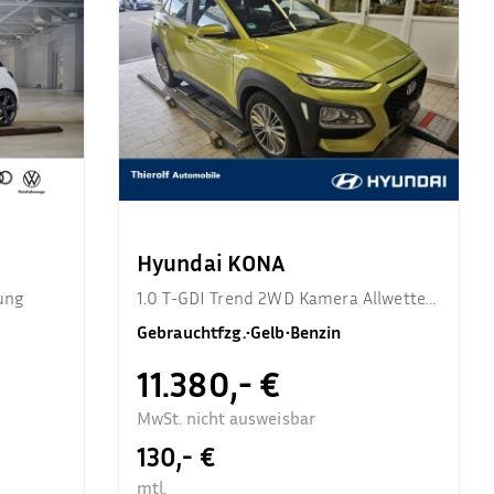
Hyundai KONA
ung
1.0 T-GDI Trend 2WD Kamera Allwetter
Sitzhzg.
Gebrauchtfzg.
•
Gelb
•
Benzin
11.380,- €
MwSt. nicht ausweisbar
130,- €
mtl.