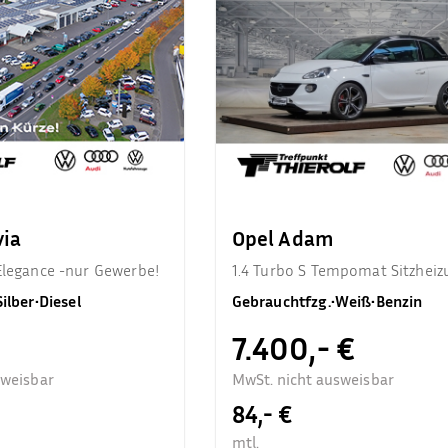
via
Opel Adam
Elegance -nur Gewerbe!
1.4 Turbo S Tempomat Sitzheiz
Silber
•
Diesel
Gebrauchtfzg.
•
Weiß
•
Benzin
7.400,- €
sweisbar
MwSt. nicht ausweisbar
84,- €
mtl.