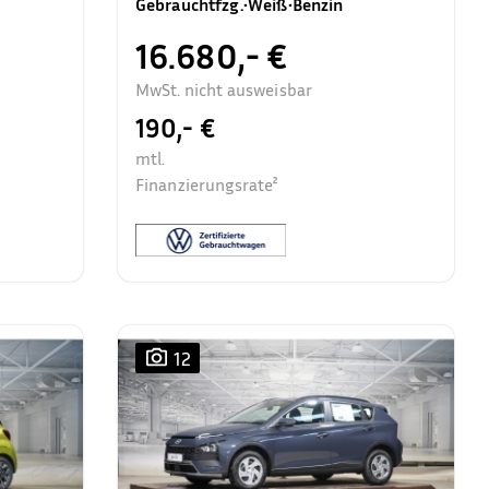
Gebrauchtfzg.
•
Weiß
•
Benzin
16.680,- €
MwSt. nicht ausweisbar
190,- €
mtl.
Finanzierungsrate²
12