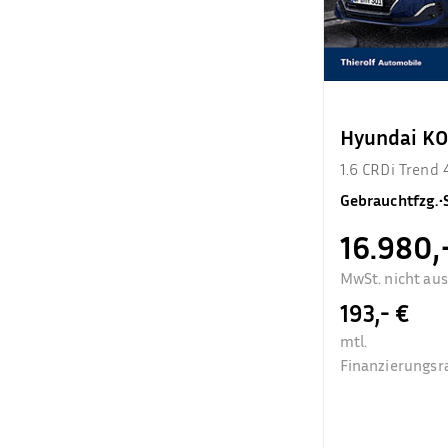
Hyundai K
1.6 CRDi Trend
Gebrauchtfzg.
•
16.980,
MwSt. nicht au
193,- €
mtl.
Finanzierungsr