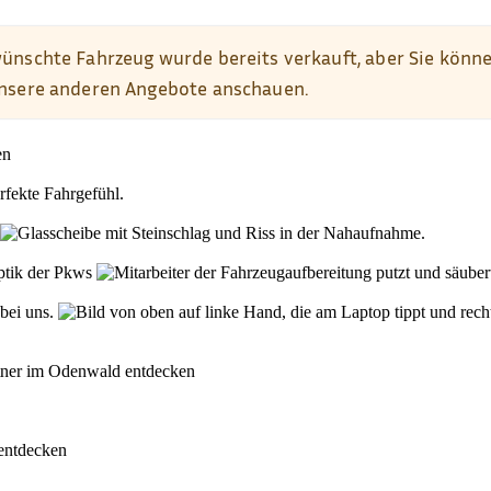
den
rfekte Fahrgefühl.
Optik der Pkws
 bei uns.
rtner im Odenwald entdecken
 entdecken