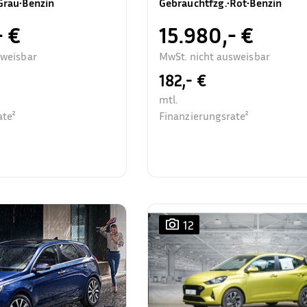
Grau
•
Benzin
Gebrauchtfzg.
•
Rot
•
Benzin
- €
15.980,- €
sweisbar
MwSt. nicht ausweisbar
182,- €
mtl.
ate²
Finanzierungsrate²
12