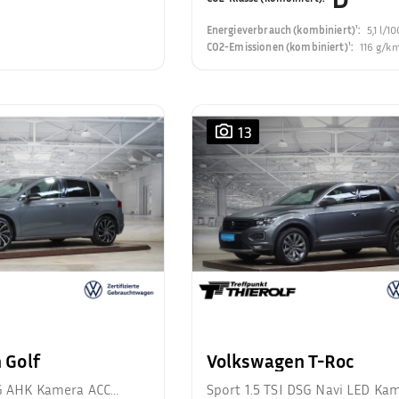
Energieverbrauch (kombiniert)¹
:
5,1 l/1
CO2-Emissionen (kombiniert)¹
:
116 g/k
13
 Golf
Volkswagen T-Roc
SG AHK Kamera ACC
Sport 1.5 TSI DSG Navi LED Ka