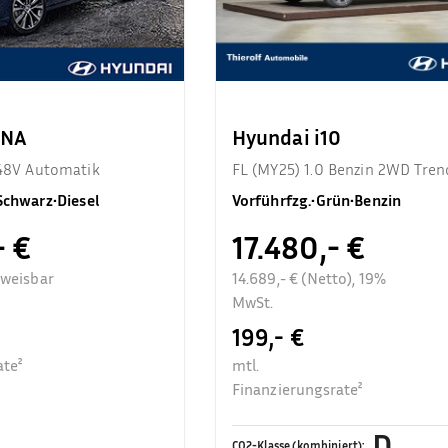
ONA
Hyundai i10
 48V Automatik
FL (MY25) 1.0 Benzin 2WD Tren
Komfortpaket
Schwarz
•
Diesel
Vorführfzg.
•
Grün
•
Benzin
- €
17.480,- €
sweisbar
14.689,- € (Netto), 19%
MwSt.
199,- €
ate²
mtl.
Finanzierungsrate²
D
CO2-Klasse (kombiniert)
: