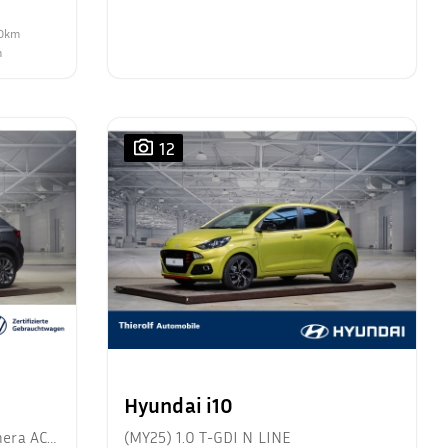
00km
m
12
Hyundai i10
mera ACC
(MY25) 1.0 T-GDI N LINE