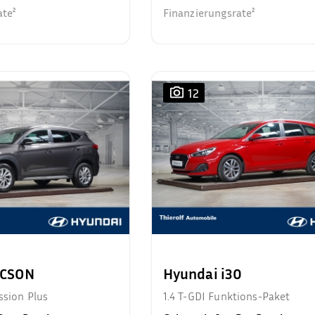
ate²
Finanzierungsrate²
12
UCSON
Hyundai i30
ssion Plus
1.4 T-GDI Funktions-Paket