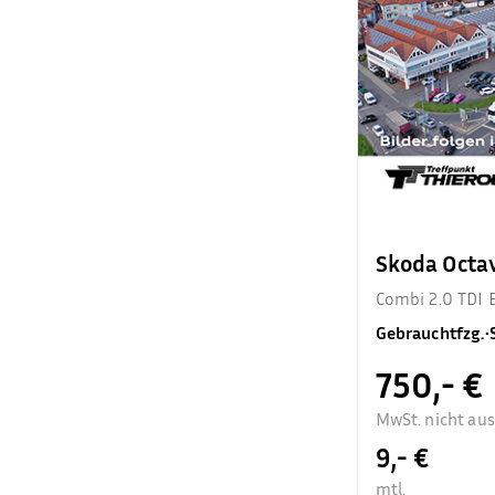
Skoda Octa
Combi 2.0 TDI 
Gebrauchtfzg.
•
750,- €
MwSt. nicht au
9,- €
mtl.