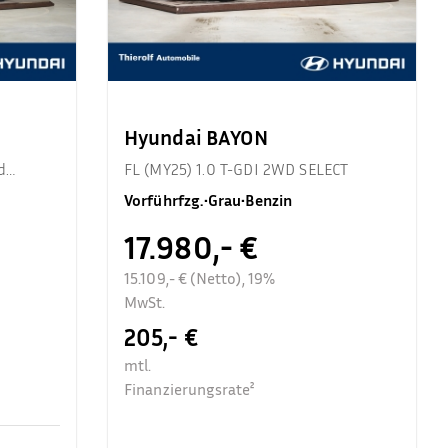
Hyundai BAYON
d
FL (MY25) 1.0 T-GDI 2WD SELECT
Vorführfzg.
•
Grau
•
Benzin
17.980,- €
15.109,- € (Netto), 19%
MwSt.
205,- €
mtl.
Finanzierungsrate²