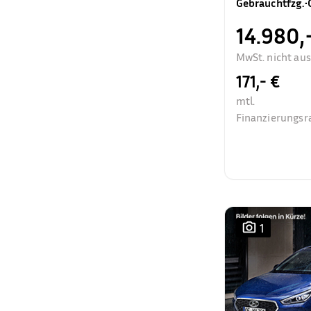
Gebrauchtfzg.
•
14.980,
MwSt. nicht au
171,- €
mtl.
Finanzierungsr
1