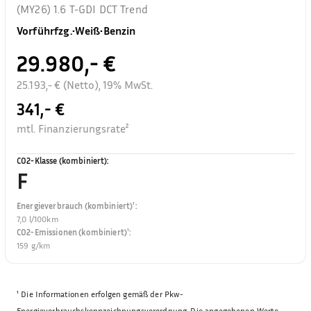
(MY26) 1.6 T-GDI DCT Trend
Vorführfzg.
•
Weiß
•
Benzin
29.980,- €
25.193,- € (Netto), 19% MwSt.
341,- €
mtl. Finanzierungsrate²
CO2-Klasse (kombiniert)
:
F
Energieverbrauch (kombiniert)¹
:
7,0 l/100km
CO2-Emissionen (kombiniert)¹
:
159 g/km
¹
Die Informationen erfolgen gemäß der Pkw-
Energieverbrauchskennzeichnungsverordnung. Die angegebenen Werte