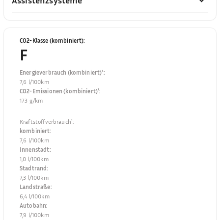
Assistenzsysteme
CO2-Klasse (kombiniert)
:
F
Energieverbrauch (kombiniert)¹
:
7,6 l/100km
CO2-Emissionen (kombiniert)¹
:
173 g/km
Kraftstoffverbrauch¹
:
kombiniert
:
7,6 l/100km
Innenstadt
:
1,0 l/100km
Stadtrand
:
7,3 l/100km
Landstraße
:
6,4 l/100km
Autobahn
:
7,9 l/100km