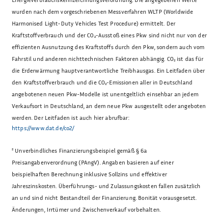
wurden nach dem vorgeschriebenen Messverfahren WLTP (Worldwide
Harmonised Light-Duty Vehicles Test Procedure) ermittelt. Der
Kraftstoffverbrauch und der CO₂-Ausstoß eines Pkw sind nicht nur von der
effizienten Ausnutzung des Kraftstoffs durch den Pkw, sondern auch vom
Fahrstil und anderen nichttechnischen Faktoren abhängig. CO₂ ist das für
die Erderwärmung hauptverantwortliche Treibhausgas. Ein Leitfaden über
den Kraftstoffverbrauch und die CO₂-Emissionen aller in Deutschland
angebotenen neuen Pkw-Modelle ist unentgeltlich einsehbar an jedem
Verkaufsort in Deutschland, an dem neue Pkw ausgestellt oder angeboten
werden. Der Leitfaden ist auch hier abrufbar:
https://www.dat.de/co2/
²
Unverbindliches Finanzierungsbeispiel gemäß § 6a
Preisangabenverordnung (PAngV). Angaben basieren auf einer
beispielhaften Berechnung inklusive Sollzins und effektiver
Jahreszinskosten. Überführungs- und Zulassungskosten fallen zusätzlich
an und sind nicht Bestandteil der Finanzierung. Bonität vorausgesetzt.
Änderungen, Irrtümer und Zwischenverkauf vorbehalten.