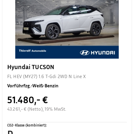
Hyundai TUCSON
FL HEV (MY27) 1.6 T-Gdi 2WD N Line X
Vorführfzg.
•
Weiß
•
Benzin
51.480,- €
43.261,- € (Netto), 19% MwSt.
CO2-Klasse (kombiniert)
:
D