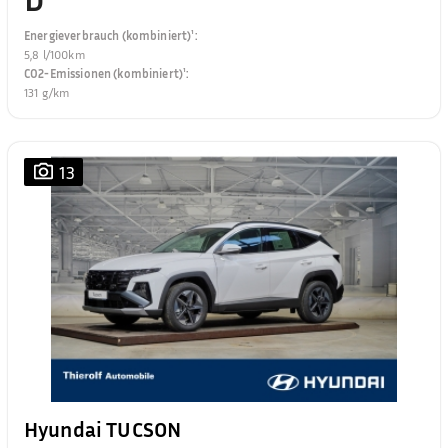
Energieverbrauch (kombiniert)¹
:
5,8 l/100km
CO2-Emissionen (kombiniert)¹
:
131 g/km
13
Hyundai TUCSON