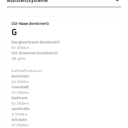
Assistenzsysteme
CO2-Klasse (kombiniert)
:
G
Energieverbrauch (kombiniert)¹
:
8,3 l/100km
CO2-Emissionen (kombiniert)¹
:
188 g/km
Kraftstoffverbrauch¹
:
kombiniert
:
8,3 l/100km
Innenstadt
:
11,7 l/100km
Stadtrand
:
8,5 l/100km
Landstraße
:
7,1 l/100km
Autobahn
:
7,9 l/100km