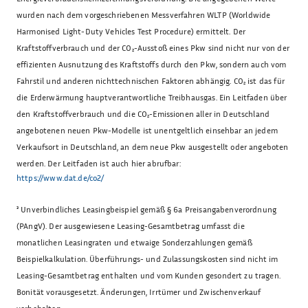
wurden nach dem vorgeschriebenen Messverfahren WLTP (Worldwide
Harmonised Light-Duty Vehicles Test Procedure) ermittelt. Der
Kraftstoffverbrauch und der CO₂-Ausstoß eines Pkw sind nicht nur von der
effizienten Ausnutzung des Kraftstoffs durch den Pkw, sondern auch vom
Fahrstil und anderen nichttechnischen Faktoren abhängig. CO₂ ist das für
die Erderwärmung hauptverantwortliche Treibhausgas. Ein Leitfaden über
den Kraftstoffverbrauch und die CO₂-Emissionen aller in Deutschland
angebotenen neuen Pkw-Modelle ist unentgeltlich einsehbar an jedem
Verkaufsort in Deutschland, an dem neue Pkw ausgestellt oder angeboten
werden. Der Leitfaden ist auch hier abrufbar:
https://www.dat.de/co2/
³
Unverbindliches Leasingbeispiel gemäß § 6a Preisangabenverordnung
(PAngV). Der ausgewiesene Leasing-Gesamtbetrag umfasst die
monatlichen Leasingraten und etwaige Sonderzahlungen gemäß
Beispielkalkulation. Überführungs- und Zulassungskosten sind nicht im
Leasing-Gesamtbetrag enthalten und vom Kunden gesondert zu tragen.
Bonität vorausgesetzt. Änderungen, Irrtümer und Zwischenverkauf