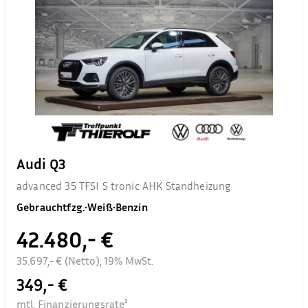
Audi Q3
advanced 35 TFSI S tronic AHK Standheizung
Gebrauchtfzg.
•
Weiß
•
Benzin
42.480,- €
35.697,- € (Netto), 19% MwSt.
349,- €
mtl. Finanzierungsrate²