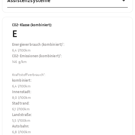
Assistenzsysteme
CO2-Klasse (kombiniert)
:
E
Energieverbrauch (kombiniert)¹
:
6,4 l/100km
CO2-Emissionen (kombiniert)¹
:
146 g/km
Kraftstoffverbrauch¹
:
kombiniert
:
6,4 l/100km
Innenstadt
:
8,0 l/100km
Stadtrand
:
6,1 l/100km
Landstraße
:
5,5 l/100km
Autobahn
:
6,8 l/100km