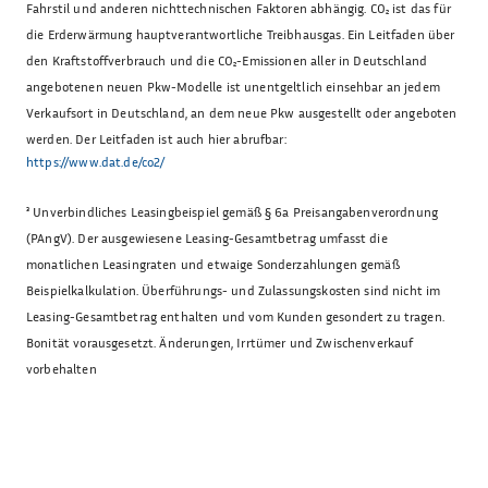
Fahrstil und anderen nichttechnischen Faktoren abhängig. CO₂ ist das für
die Erderwärmung hauptverantwortliche Treibhausgas. Ein Leitfaden über
den Kraftstoffverbrauch und die CO₂-Emissionen aller in Deutschland
angebotenen neuen Pkw-Modelle ist unentgeltlich einsehbar an jedem
Verkaufsort in Deutschland, an dem neue Pkw ausgestellt oder angeboten
werden. Der Leitfaden ist auch hier abrufbar:
https://www.dat.de/co2/
³
Unverbindliches Leasingbeispiel gemäß § 6a Preisangabenverordnung
(PAngV). Der ausgewiesene Leasing-Gesamtbetrag umfasst die
monatlichen Leasingraten und etwaige Sonderzahlungen gemäß
Beispielkalkulation. Überführungs- und Zulassungskosten sind nicht im
Leasing-Gesamtbetrag enthalten und vom Kunden gesondert zu tragen.
Bonität vorausgesetzt. Änderungen, Irrtümer und Zwischenverkauf
vorbehalten