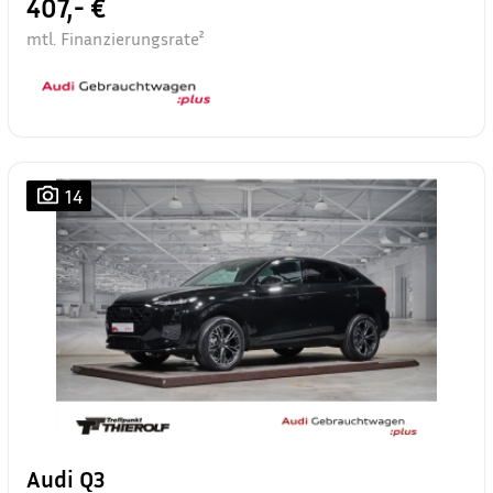
407,- €
mtl. Finanzierungsrate²
14
Audi Q3