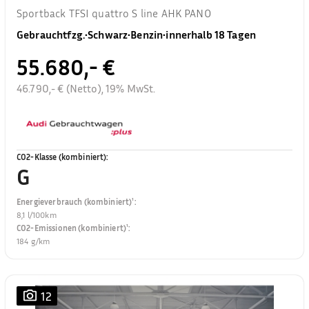
Sportback TFSI quattro S line AHK PANO
Gebrauchtfzg.
•
Schwarz
•
Benzin
•
innerhalb 18 Tagen
55.680,- €
46.790,- € (Netto), 19% MwSt.
CO2-Klasse (kombiniert)
:
G
Energieverbrauch (kombiniert)¹
:
8,1 l/100km
CO2-Emissionen (kombiniert)¹
:
184 g/km
12