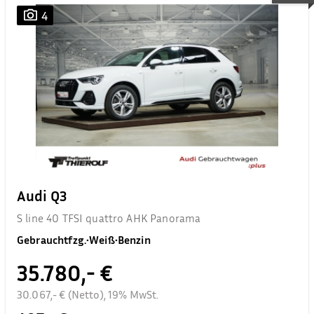
4
Audi Q3
S line 40 TFSI quattro AHK Panorama
Gebrauchtfzg.
•
Weiß
•
Benzin
35.780,- €
30.067,- € (Netto), 19% MwSt.