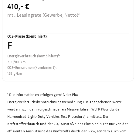
410,- €
mtl. Leasingrate (Gewerbe, Netto)³
CO2-Klasse (kombiniert)
:
F
Energieverbrauch (kombiniert)¹
:
7,0 l/100km
CO2-Emissionen (kombiniert)¹
:
159 g/km
¹
Die Informationen erfolgen gemäß der Pkw-
Energieverbrauchskennzeichnungsverordnung. Die angegebenen Werte
wurden nach dem vorgeschriebenen Messverfahren WLTP (Worldwide
Harmonised Light-Duty Vehicles Test Procedure) ermittelt. Der
Kraftstoffverbrauch und der CO₂-Ausstoß eines Pkw sind nicht nur von der
effizienten Ausnutzung des Kraftstoffs durch den Pkw, sondern auch vom