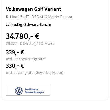
Volkswagen Golf Variant
R-Line 1.5 eTSI DSG AHK Matrix Panora
Jahresfzg.
•
Schwarz
•
Benzin
34.780,- €
29.227,- € (Netto), 19% MwSt.
339,- €
mtl. Finanzierungsrate²
330,- €
mtl. Leasingrate (Gewerbe, Netto)³