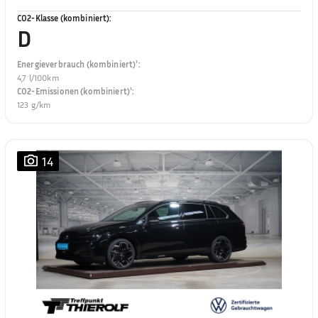
CO2-Klasse (kombiniert)
:
D
Energieverbrauch (kombiniert)¹
:
4,7 l/100km
CO2-Emissionen (kombiniert)¹
:
123 g/km
14