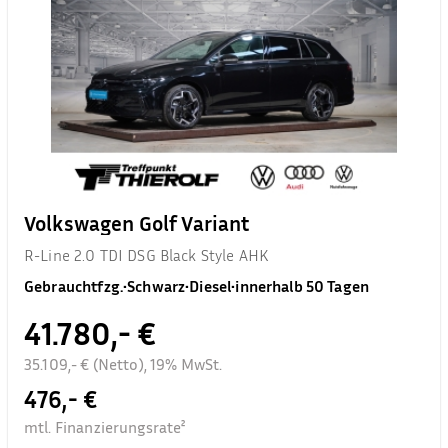
Volkswagen Golf Variant
R-Line 2.0 TDI DSG Black Style AHK
Gebrauchtfzg.
•
Schwarz
•
Diesel
•
innerhalb 50 Tagen
41.780,- €
35.109,- € (Netto), 19% MwSt.
476,- €
mtl. Finanzierungsrate²