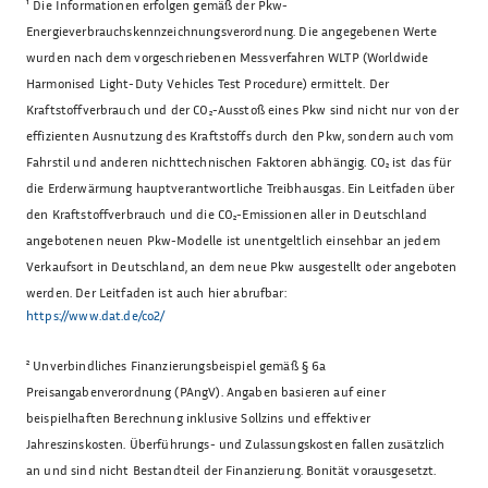
¹
Die Informationen erfolgen gemäß der Pkw-
Energieverbrauchskennzeichnungsverordnung. Die angegebenen Werte
wurden nach dem vorgeschriebenen Messverfahren WLTP (Worldwide
Harmonised Light-Duty Vehicles Test Procedure) ermittelt. Der
Kraftstoffverbrauch und der CO₂-Ausstoß eines Pkw sind nicht nur von der
effizienten Ausnutzung des Kraftstoffs durch den Pkw, sondern auch vom
Fahrstil und anderen nichttechnischen Faktoren abhängig. CO₂ ist das für
die Erderwärmung hauptverantwortliche Treibhausgas. Ein Leitfaden über
den Kraftstoffverbrauch und die CO₂-Emissionen aller in Deutschland
angebotenen neuen Pkw-Modelle ist unentgeltlich einsehbar an jedem
Verkaufsort in Deutschland, an dem neue Pkw ausgestellt oder angeboten
werden. Der Leitfaden ist auch hier abrufbar:
https://www.dat.de/co2/
²
Unverbindliches Finanzierungsbeispiel gemäß § 6a
Preisangabenverordnung (PAngV). Angaben basieren auf einer
beispielhaften Berechnung inklusive Sollzins und effektiver
Jahreszinskosten. Überführungs- und Zulassungskosten fallen zusätzlich
an und sind nicht Bestandteil der Finanzierung. Bonität vorausgesetzt.