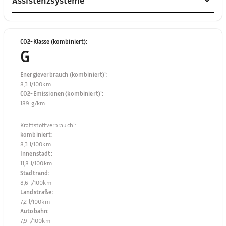
Assistenzsysteme
CO2-Klasse (kombiniert)
:
G
Energieverbrauch (kombiniert)¹
:
8,3 l/100km
CO2-Emissionen (kombiniert)¹
:
189 g/km
Kraftstoffverbrauch¹
:
kombiniert
:
8,3 l/100km
Innenstadt
:
11,8 l/100km
Stadtrand
:
8,6 l/100km
Landstraße
:
7,2 l/100km
Autobahn
:
7,9 l/100km