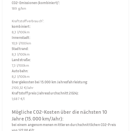
CO2-Emissionen (kombiniert)¹
:
189 g/km
Kraftstoffverbrauch¹
:
kombiniert
:
8,3 l/100km
Innenstadt
:
10,9 l/100km
Stadtrand
:
8,3 l/100km
Landstraße
:
7,3 l/100km
Autobahn
:
8,2 l/100km
Energiekosten bei 15.000 km Jahresfahrleistung
:
2100,32 €/Jahr
Kraftstoffpreis (Jahresdurchschnitt 2024)
:
1,687 €/l
Mögliche CO2-Kosten über die nächsten 10
Jahre (15.000 km/Jahr):
bei einem angenommenen mittleren durchschnittlichen CO2-Preis
von 127,00 €/t
: