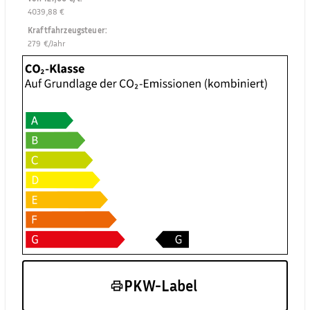
4039,88 €
Kraftfahrzeugsteuer
:
279 €/Jahr
PKW-Label