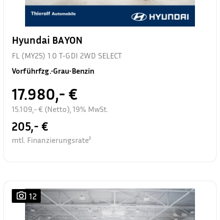
Hyundai BAYON
FL (MY25) 1.0 T-GDI 2WD SELECT
Vorführfzg.
•
Grau
•
Benzin
17.980,- €
15.109,- € (Netto), 19% MwSt.
205,- €
mtl. Finanzierungsrate²
12