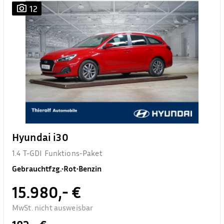
12
Hyundai i30
1.4 T-GDI Funktions-Paket
Gebrauchtfzg.
•
Rot
•
Benzin
15.980,- €
MwSt. nicht ausweisbar