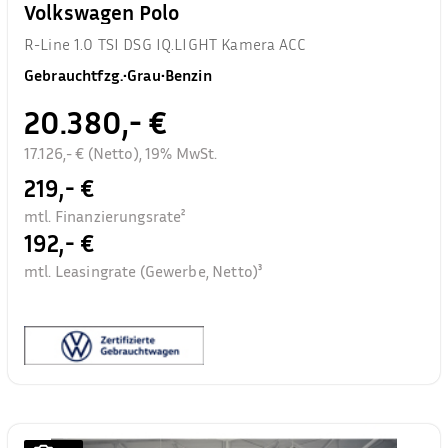
Volkswagen Polo
R-Line 1.0 TSI DSG IQ.LIGHT Kamera ACC
Gebrauchtfzg.
•
Grau
•
Benzin
20.380,- €
17.126,- € (Netto), 19% MwSt.
219,- €
mtl. Finanzierungsrate²
192,- €
mtl. Leasingrate (Gewerbe, Netto)³