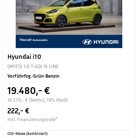
Hyundai i10
(MY25) 1.0 T-GDI N LINE
Vorführfzg.
•
Grün
•
Benzin
19.480,- €
16.370,- € (Netto), 19% MwSt.
222,- €
mtl. Finanzierungsrate²
CO2-Klasse (kombiniert)
: