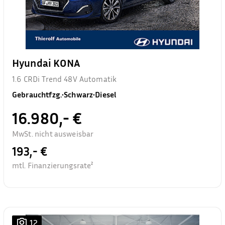
Hyundai KONA
1.6 CRDi Trend 48V Automatik
Gebrauchtfzg.
•
Schwarz
•
Diesel
16.980,- €
MwSt. nicht ausweisbar
193,- €
mtl. Finanzierungsrate²
12