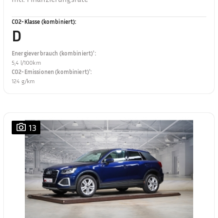
CO2-Klasse (kombiniert)
:
D
Energieverbrauch (kombiniert)¹
:
5,4 l/100km
CO2-Emissionen (kombiniert)¹
:
124 g/km
13