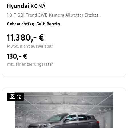
Hyundai KONA
1.0 T-GDI Trend 2WD Kamera Allwetter Sitzhzg.
Gebrauchtfzg.
•
Gelb
•
Benzin
11.380,- €
MwSt. nicht ausweisbar
130,- €
mtl. Finanzierungsrate²
12