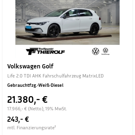
Volkswagen Golf
Life 2.0 TDI AHK Fahrschulfahrzeug MatrixLED
Gebrauchtfzg.
•
Weiß
•
Diesel
21.380,- €
17.966,- € (Netto), 19% MwSt.
243,- €
mtl. Finanzierungsrate²