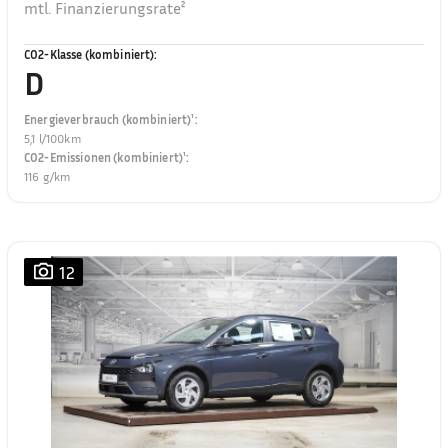
mtl. Finanzierungsrate²
CO2-Klasse (kombiniert)
:
D
Energieverbrauch (kombiniert)¹
:
5,1 l/100km
CO2-Emissionen (kombiniert)¹
:
116 g/km
12