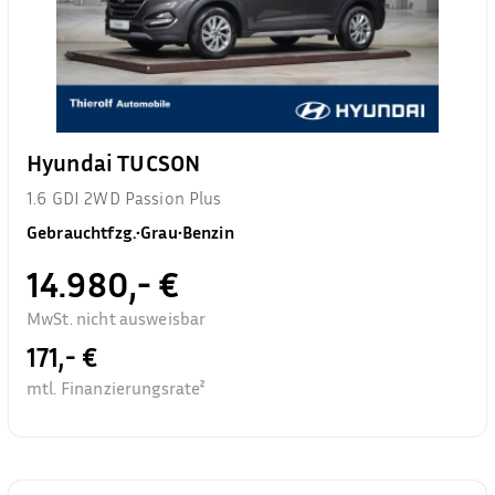
Hyundai TUCSON
1.6 GDI 2WD Passion Plus
Gebrauchtfzg.
•
Grau
•
Benzin
14.980,- €
MwSt. nicht ausweisbar
171,- €
mtl. Finanzierungsrate²