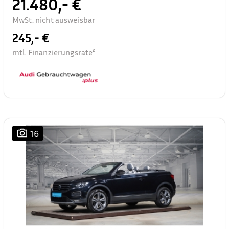
21.480,- €
MwSt. nicht ausweisbar
245,- €
mtl. Finanzierungsrate²
16