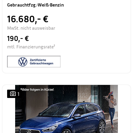
Gebrauchtfzg.
•
Weiß
•
Benzin
16.680,- €
MwSt. nicht ausweisbar
190,- €
mtl. Finanzierungsrate²
1