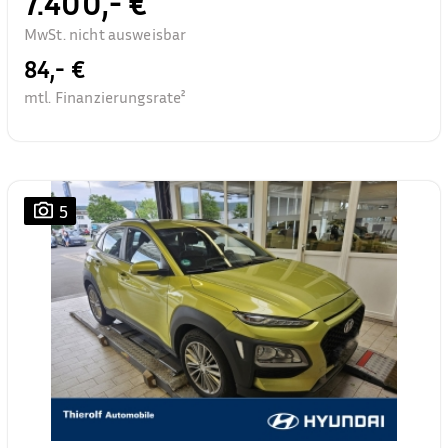
7.400,- €
MwSt. nicht ausweisbar
84,- €
mtl. Finanzierungsrate²
5