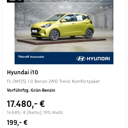
Hyundai i10
FL (MY25) 1.0 Benzin 2WD Trend Komfortpaket
Vorführfzg.
•
Grün
•
Benzin
17.480,- €
14.689,- € (Netto), 19% MwSt.
199,- €