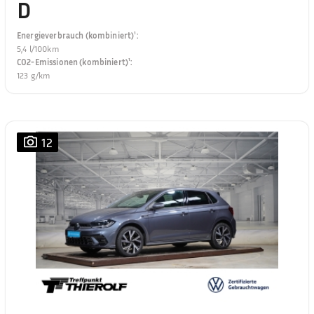
D
Energieverbrauch (kombiniert)¹
:
5,4 l/100km
CO2-Emissionen (kombiniert)¹
:
123 g/km
12