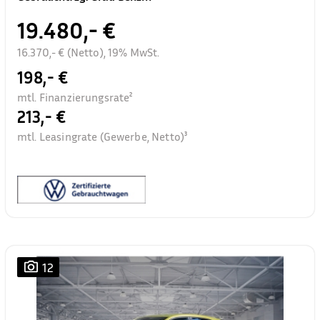
19.480,- €
16.370,- € (Netto), 19% MwSt.
198,- €
mtl. Finanzierungsrate²
213,- €
mtl. Leasingrate (Gewerbe, Netto)³
12