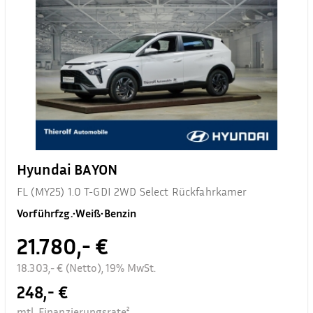
Hyundai BAYON
FL (MY25) 1.0 T-GDI 2WD Select Rückfahrkamer
Vorführfzg.
•
Weiß
•
Benzin
21.780,- €
18.303,- € (Netto), 19% MwSt.
248,- €
mtl. Finanzierungsrate²