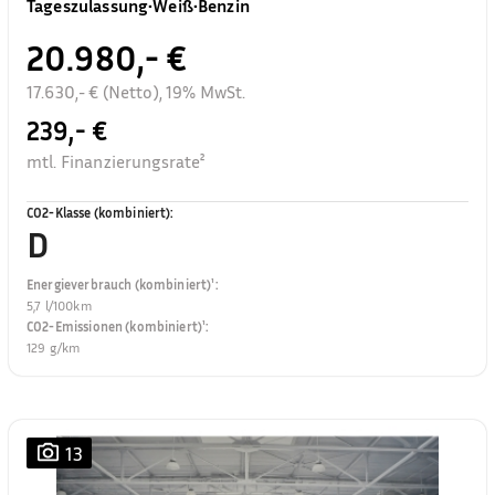
Tageszulassung
•
Weiß
•
Benzin
20.980,- €
17.630,- € (Netto), 19% MwSt.
239,- €
mtl. Finanzierungsrate²
CO2-Klasse (kombiniert)
:
D
Energieverbrauch (kombiniert)¹
:
5,7 l/100km
CO2-Emissionen (kombiniert)¹
:
129 g/km
13