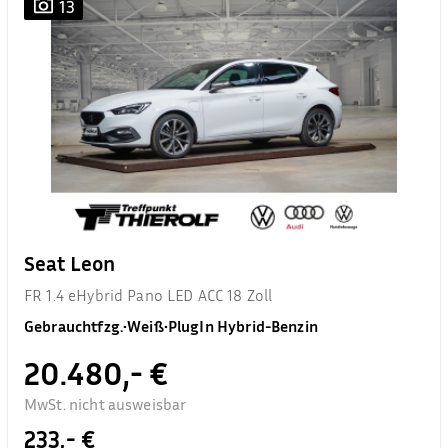
13
Seat Leon
FR 1.4 eHybrid Pano LED ACC 18 Zoll
Gebrauchtfzg.
•
Weiß
•
PlugIn Hybrid-Benzin
20.480,- €
MwSt. nicht ausweisbar
233,- €