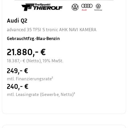
Audi Q2
advanced 35 TFSI S tronic AHK NAVI KAMERA
Gebrauchtfzg.
•
Blau
•
Benzin
21.880,- €
18.387,- € (Netto), 19% MwSt.
249,- €
mtl. Finanzierungsrate²
240,- €
mtl. Leasingrate (Gewerbe, Netto)³