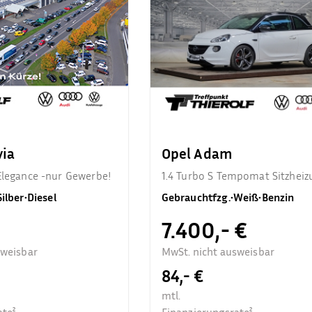
via
Opel Adam
Elegance -nur Gewerbe!
1.4 Turbo S Tempomat Sitzheiz
Silber
•
Diesel
Gebrauchtfzg.
•
Weiß
•
Benzin
7.400,- €
sweisbar
MwSt. nicht ausweisbar
84,- €
mtl.