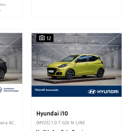
00km
m
12
Hyundai i10
mera ACC
(MY25) 1.0 T-GDI N LINE