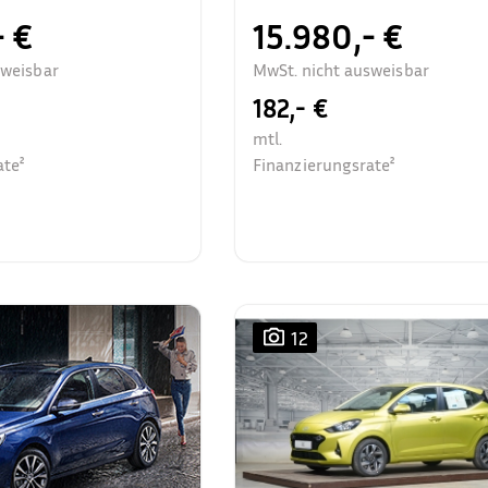
- €
15.980,- €
sweisbar
MwSt. nicht ausweisbar
182,- €
mtl.
ate²
Finanzierungsrate²
12