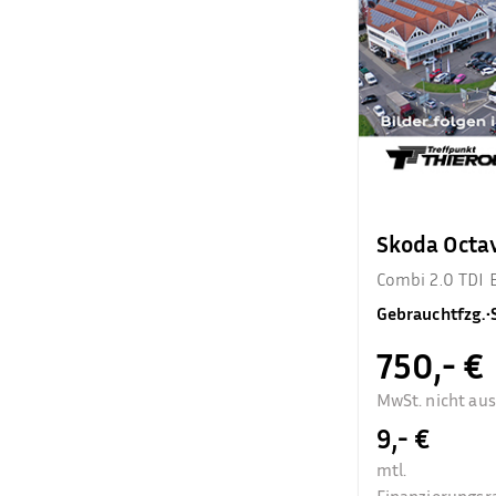
Skoda Octa
Combi 2.0 TDI 
Gebrauchtfzg.
•
750,- €
MwSt. nicht au
9,- €
mtl.