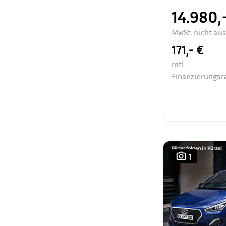
14.980,
MwSt. nicht au
171,- €
mtl.
Finanzierungsr
1