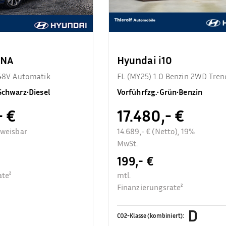
ONA
Hyundai i10
 48V Automatik
FL (MY25) 1.0 Benzin 2WD Tren
Komfortpaket
Schwarz
•
Diesel
Vorführfzg.
•
Grün
•
Benzin
- €
17.480,- €
sweisbar
14.689,- € (Netto), 19%
MwSt.
199,- €
ate²
mtl.
Finanzierungsrate²
D
CO2-Klasse (kombiniert)
: