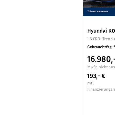
Hyundai K
1.6 CRDi Trend
Gebrauchtfzg.
•
16.980,
MwSt. nicht au
193,- €
mtl.
Finanzierungsr