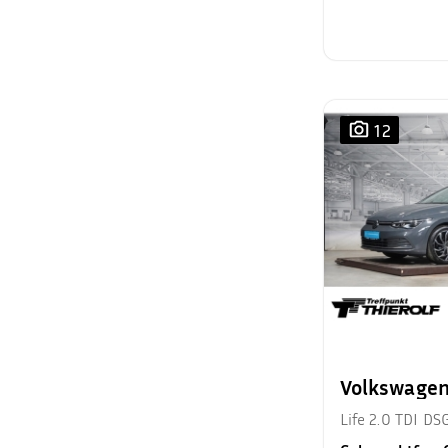
12
Volkswagen
Life 2.0 TDI D
AppleCarplay