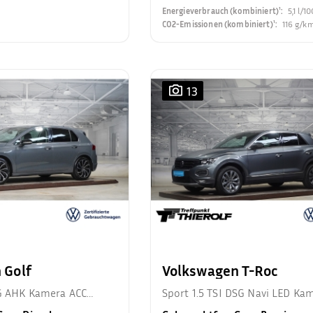
Energieverbrauch (kombiniert)¹
:
5,1 l/1
CO2-Emissionen (kombiniert)¹
:
116 g/k
13
 Golf
Volkswagen T-Roc
SG AHK Kamera ACC
Sport 1.5 TSI DSG Navi LED Ka
DAB