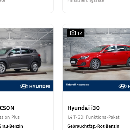
ate²
Finanzierungsrate²
12
UCSON
Hyundai i30
ssion Plus
1.4 T-GDI Funktions-Paket
Grau
•
Benzin
Gebrauchtfzg.
•
Rot
•
Benzin