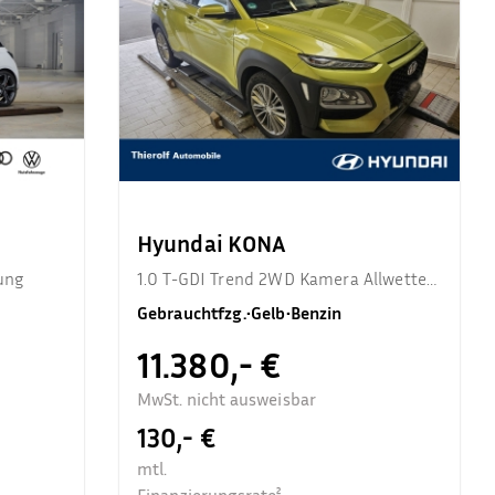
Hyundai KONA
ung
1.0 T-GDI Trend 2WD Kamera Allwetter
Sitzhzg.
Gebrauchtfzg.
•
Gelb
•
Benzin
11.380,- €
MwSt. nicht ausweisbar
130,- €
mtl.