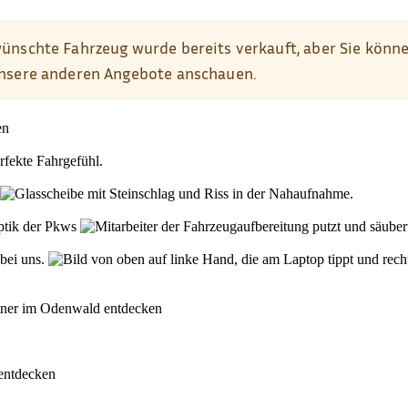
den
rfekte Fahrgefühl.
Optik der Pkws
 bei uns.
rtner im Odenwald entdecken
 entdecken