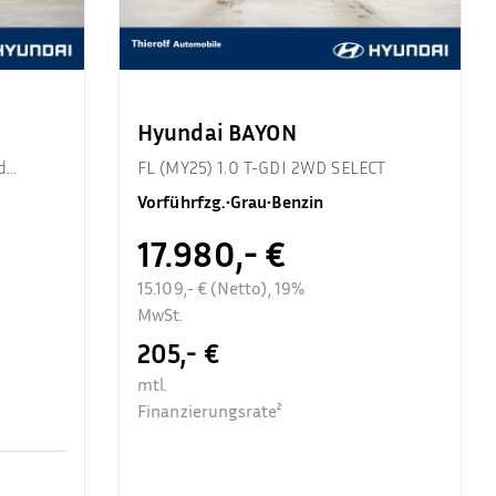
Hyundai BAYON
d
FL (MY25) 1.0 T-GDI 2WD SELECT
Vorführfzg.
•
Grau
•
Benzin
17.980,- €
15.109,- € (Netto), 19%
MwSt.
205,- €
mtl.
Finanzierungsrate²