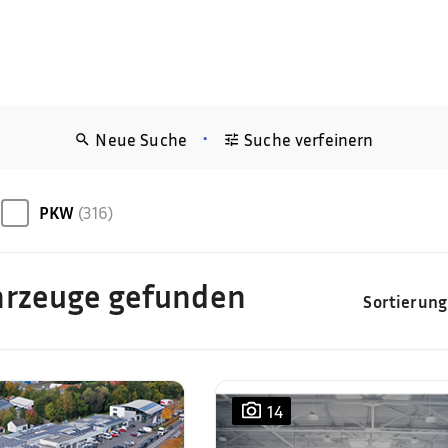
•
Neue Suche
Suche verfeinern
PKW
(316)
hrzeuge gefunden
Sortierung
14