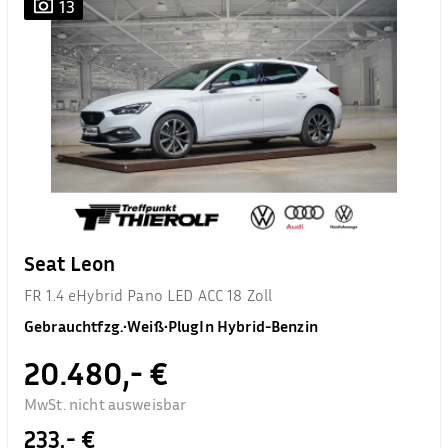
13
Seat Leon
FR 1.4 eHybrid Pano LED ACC 18 Zoll
Gebrauchtfzg.
•
Weiß
•
PlugIn Hybrid-Benzin
20.480,- €
MwSt. nicht ausweisbar
233,- €