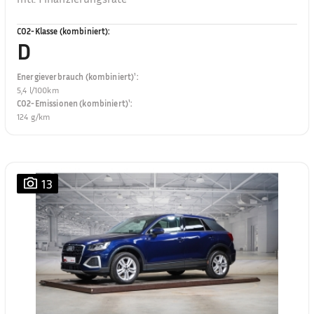
CO2-Klasse (kombiniert)
:
D
Energieverbrauch (kombiniert)¹
:
5,4 l/100km
CO2-Emissionen (kombiniert)¹
:
124 g/km
13