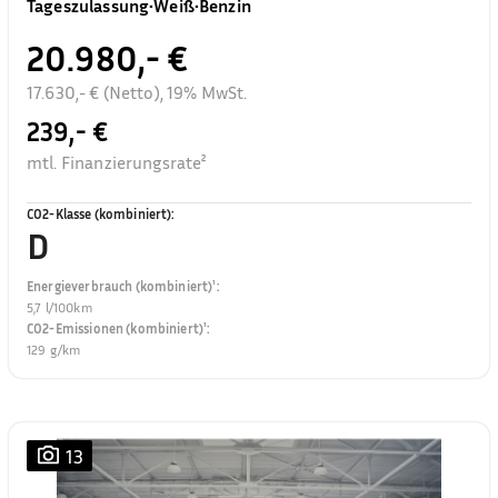
Tageszulassung
•
Weiß
•
Benzin
20.980,- €
17.630,- € (Netto), 19% MwSt.
239,- €
mtl. Finanzierungsrate²
CO2-Klasse (kombiniert)
:
D
Energieverbrauch (kombiniert)¹
:
5,7 l/100km
CO2-Emissionen (kombiniert)¹
:
129 g/km
13