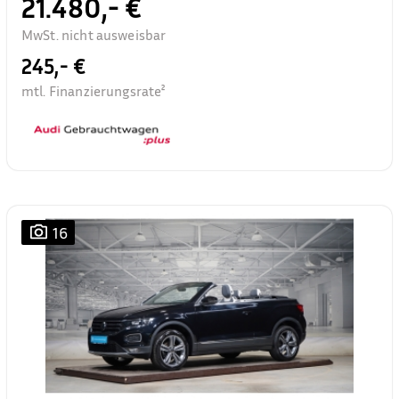
21.480,- €
MwSt. nicht ausweisbar
245,- €
mtl. Finanzierungsrate²
16