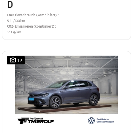
D
Energieverbrauch (kombiniert)¹
:
5,4 l/100km
CO2-Emissionen (kombiniert)¹
:
123 g/km
12