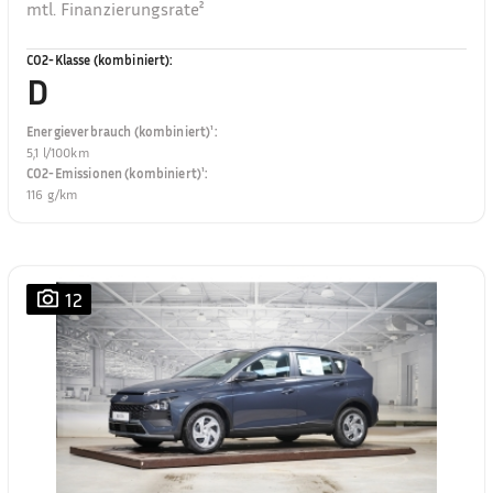
mtl. Finanzierungsrate²
CO2-Klasse (kombiniert)
:
D
Energieverbrauch (kombiniert)¹
:
5,1 l/100km
CO2-Emissionen (kombiniert)¹
:
116 g/km
12