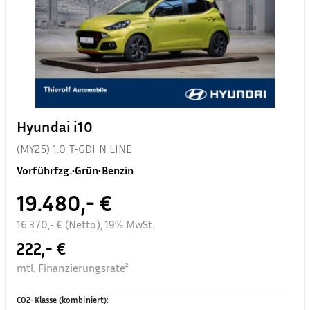
Hyundai i10
(MY25) 1.0 T-GDI N LINE
Vorführfzg.
•
Grün
•
Benzin
19.480,- €
16.370,- € (Netto), 19% MwSt.
222,- €
mtl. Finanzierungsrate²
CO2-Klasse (kombiniert)
: