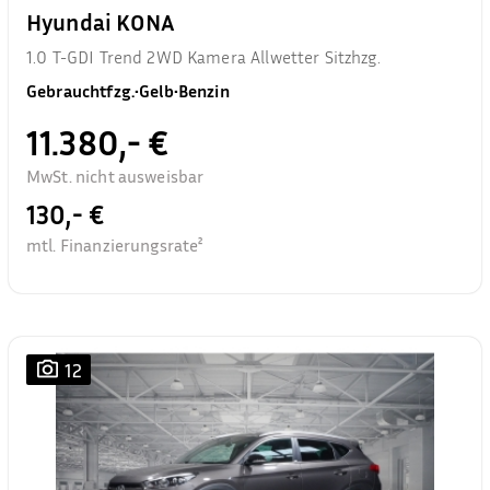
Hyundai KONA
1.0 T-GDI Trend 2WD Kamera Allwetter Sitzhzg.
Gebrauchtfzg.
•
Gelb
•
Benzin
11.380,- €
MwSt. nicht ausweisbar
130,- €
mtl. Finanzierungsrate²
12