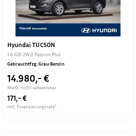
Hyundai TUCSON
1.6 GDI 2WD Passion Plus
Gebrauchtfzg.
•
Grau
•
Benzin
14.980,- €
MwSt. nicht ausweisbar
171,- €
mtl. Finanzierungsrate²