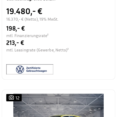
19.480,- €
16.370,- € (Netto), 19% MwSt.
198,- €
mtl. Finanzierungsrate²
213,- €
mtl. Leasingrate (Gewerbe, Netto)³
12