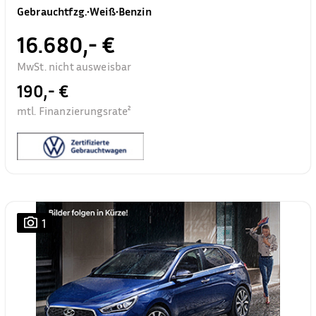
Gebrauchtfzg.
•
Weiß
•
Benzin
16.680,- €
MwSt. nicht ausweisbar
190,- €
mtl. Finanzierungsrate²
1