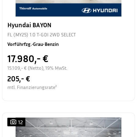
Hyundai BAYON
FL (MY25) 1.0 T-GDI 2WD SELECT
Vorführfzg.
•
Grau
•
Benzin
17.980,- €
15.109,- € (Netto), 19% MwSt.
205,- €
mtl. Finanzierungsrate²
12