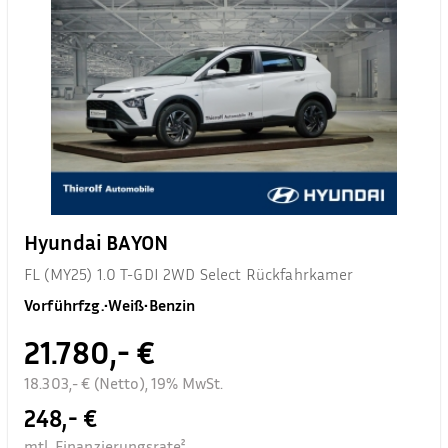
Hyundai BAYON
FL (MY25) 1.0 T-GDI 2WD Select Rückfahrkamer
Vorführfzg.
•
Weiß
•
Benzin
21.780,- €
18.303,- € (Netto), 19% MwSt.
248,- €
mtl. Finanzierungsrate²