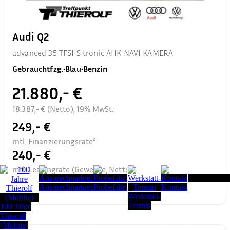
Audi Q2
advanced 35 TFSI S tronic AHK NAVI KAMERA
Gebrauchtfzg.
•
Blau
•
Benzin
21.880,- €
18.387,- € (Netto), 19% MwSt.
249,- €
mtl. Finanzierungsrate²
240,- €
mtl. Leasingrate (Gewerbe, Netto)³
Seitenanfang
Ansprechpartner
Probefahrt
Kontakt
Werkstatt-
Termin
100 Jahre
Thierolf
(Mobile)