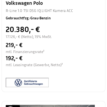
Volkswagen Polo
R-Line 1.0 TSI DSG IQ.LIGHT Kamera ACC
Gebrauchtfzg.
•
Grau
•
Benzin
20.380,- €
17.126,- € (Netto), 19% MwSt.
219,- €
mtl. Finanzierungsrate²
192,- €
mtl. Leasingrate (Gewerbe, Netto)³