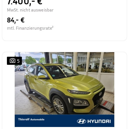
7.400,- €
MwSt. nicht ausweisbar
84,- €
mtl. Finanzierungsrate²
5