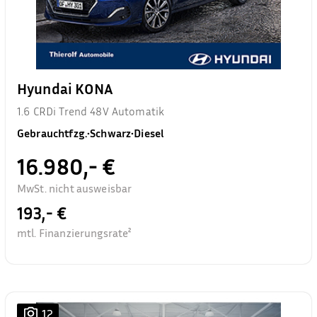
Hyundai KONA
1.6 CRDi Trend 48V Automatik
Gebrauchtfzg.
•
Schwarz
•
Diesel
16.980,- €
MwSt. nicht ausweisbar
193,- €
mtl. Finanzierungsrate²
12