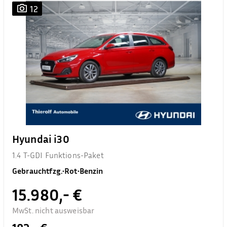
12
Hyundai i30
1.4 T-GDI Funktions-Paket
Gebrauchtfzg.
•
Rot
•
Benzin
15.980,- €
MwSt. nicht ausweisbar