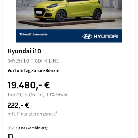
Hyundai i10
(MY25) 1.0 T-GDI N LINE
Vorführfzg.
•
Grün
•
Benzin
19.480,- €
16.370,- € (Netto), 19% MwSt.
222,- €
mtl. Finanzierungsrate²
CO2-Klasse (kombiniert)
:
D