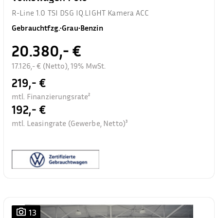
R-Line 1.0 TSI DSG IQ.LIGHT Kamera ACC
Gebrauchtfzg.
•
Grau
•
Benzin
20.380,- €
17.126,- € (Netto), 19% MwSt.
219,- €
mtl. Finanzierungsrate²
192,- €
mtl. Leasingrate (Gewerbe, Netto)³
13