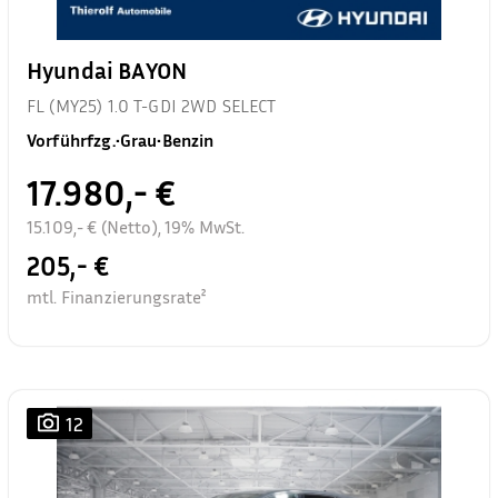
Hyundai BAYON
FL (MY25) 1.0 T-GDI 2WD SELECT
Vorführfzg.
•
Grau
•
Benzin
17.980,- €
15.109,- € (Netto), 19% MwSt.
205,- €
mtl. Finanzierungsrate²
12