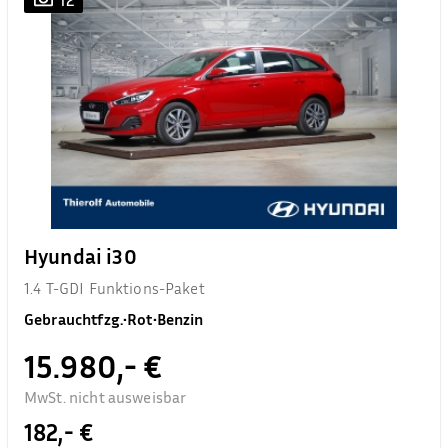
Hyundai i30
1.4 T-GDI Funktions-Paket
Gebrauchtfzg.
•
Rot
•
Benzin
15.980,- €
MwSt. nicht ausweisbar
182,- €