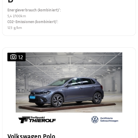
Energieverbrauch (kombiniert)¹
:
5,4 l/100km
CO2-Emissionen (kombiniert)¹
:
123 g/km
12
Volkswagen Polo