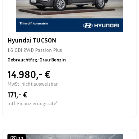
Hyundai TUCSON
1.6 GDI 2WD Passion Plus
Gebrauchtfzg.
•
Grau
•
Benzin
14.980,- €
MwSt. nicht ausweisbar
171,- €
mtl. Finanzierungsrate²
12