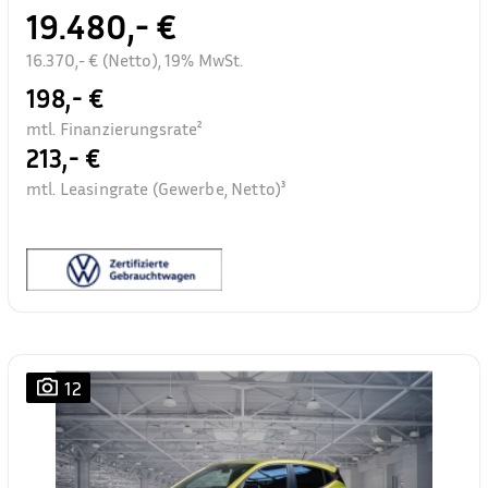
19.480,- €
16.370,- € (Netto), 19% MwSt.
198,- €
mtl. Finanzierungsrate²
213,- €
mtl. Leasingrate (Gewerbe, Netto)³
12