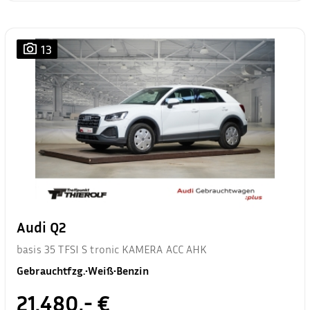
13
Audi Q2
basis 35 TFSI S tronic KAMERA ACC AHK
Gebrauchtfzg.
•
Weiß
•
Benzin
21.480,- €