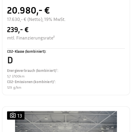
20.980,- €
17.630,- € (Netto), 19% MwSt.
239,- €
mtl. Finanzierungsrate²
CO2-Klasse (kombiniert)
:
D
Energieverbrauch (kombiniert)¹
:
5,7 l/100km
CO2-Emissionen (kombiniert)¹
:
129 g/km
13