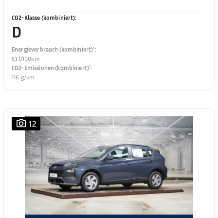
CO2-Klasse (kombiniert)
:
D
Energieverbrauch (kombiniert)¹
:
5,1 l/100km
CO2-Emissionen (kombiniert)¹
:
116 g/km
12