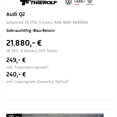
Audi Q2
advanced 35 TFSI S tronic AHK NAVI KAMERA
Gebrauchtfzg.
•
Blau
•
Benzin
21.880,- €
18.387,- € (Netto), 19% MwSt.
249,- €
mtl. Finanzierungsrate²
240,- €
mtl. Leasingrate (Gewerbe, Netto)³