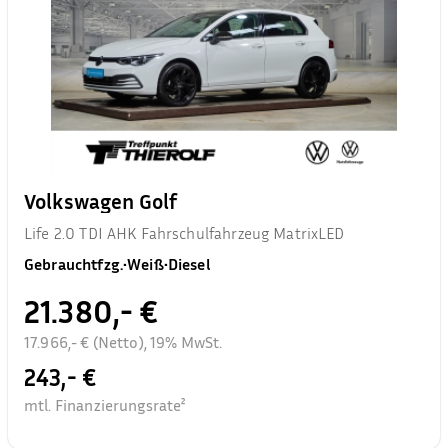
Volkswagen Golf
Life 2.0 TDI AHK Fahrschulfahrzeug MatrixLED
Gebrauchtfzg.
•
Weiß
•
Diesel
21.380,- €
17.966,- € (Netto), 19% MwSt.
243,- €
mtl. Finanzierungsrate²