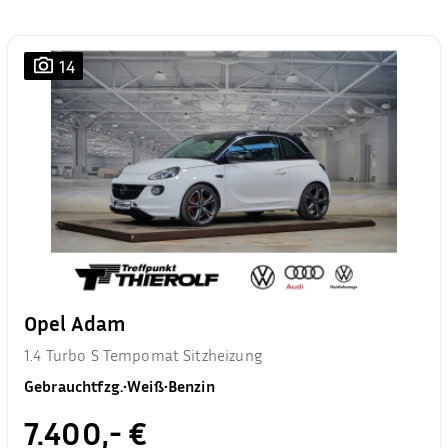
14
Opel Adam
1.4 Turbo S Tempomat Sitzheizung
Gebrauchtfzg.
•
Weiß
•
Benzin
7.400,- €