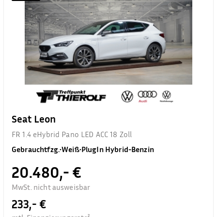
Seat Leon
FR 1.4 eHybrid Pano LED ACC 18 Zoll
Gebrauchtfzg.
•
Weiß
•
PlugIn Hybrid-Benzin
20.480,- €
MwSt. nicht ausweisbar
233,- €