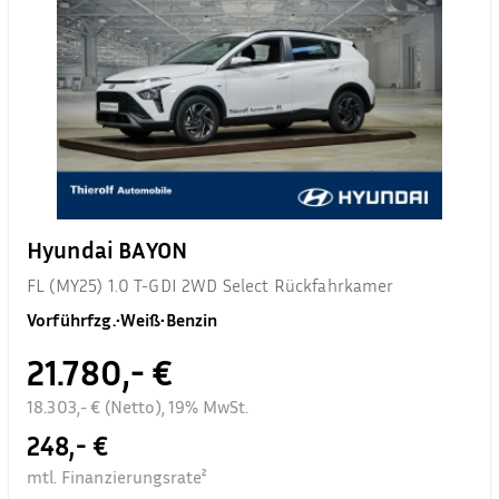
Hyundai BAYON
FL (MY25) 1.0 T-GDI 2WD Select Rückfahrkamer
Vorführfzg.
•
Weiß
•
Benzin
21.780,- €
18.303,- € (Netto), 19% MwSt.
248,- €
mtl. Finanzierungsrate²