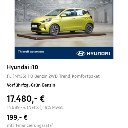
Hyundai i10
FL (MY25) 1.0 Benzin 2WD Trend Komfortpaket
Vorführfzg.
•
Grün
•
Benzin
17.480,- €
14.689,- € (Netto), 19% MwSt.
199,- €
mtl. Finanzierungsrate²