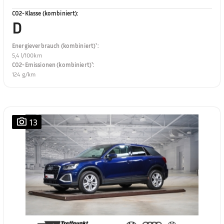
CO2-Klasse (kombiniert)
:
D
Energieverbrauch (kombiniert)¹
:
5,4 l/100km
CO2-Emissionen (kombiniert)¹
:
124 g/km
13