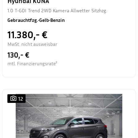
Hyundai KONA
1.0 T-GDI Trend 2WD Kamera Allwetter Sitzhzg.
Gebrauchtfzg.
•
Gelb
•
Benzin
11.380,- €
MwSt. nicht ausweisbar
130,- €
mtl. Finanzierungsrate²
12