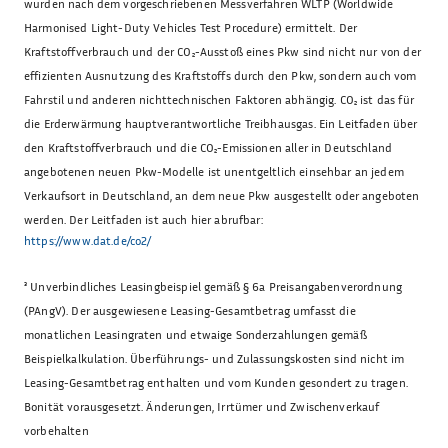
wurden nach dem vorgeschriebenen Messverfahren WLTP (Worldwide
Harmonised Light-Duty Vehicles Test Procedure) ermittelt. Der
Kraftstoffverbrauch und der CO₂-Ausstoß eines Pkw sind nicht nur von der
effizienten Ausnutzung des Kraftstoffs durch den Pkw, sondern auch vom
Fahrstil und anderen nichttechnischen Faktoren abhängig. CO₂ ist das für
die Erderwärmung hauptverantwortliche Treibhausgas. Ein Leitfaden über
den Kraftstoffverbrauch und die CO₂-Emissionen aller in Deutschland
angebotenen neuen Pkw-Modelle ist unentgeltlich einsehbar an jedem
Verkaufsort in Deutschland, an dem neue Pkw ausgestellt oder angeboten
werden. Der Leitfaden ist auch hier abrufbar:
https://www.dat.de/co2/
³
Unverbindliches Leasingbeispiel gemäß § 6a Preisangabenverordnung
(PAngV). Der ausgewiesene Leasing-Gesamtbetrag umfasst die
monatlichen Leasingraten und etwaige Sonderzahlungen gemäß
Beispielkalkulation. Überführungs- und Zulassungskosten sind nicht im
Leasing-Gesamtbetrag enthalten und vom Kunden gesondert zu tragen.
Bonität vorausgesetzt. Änderungen, Irrtümer und Zwischenverkauf
vorbehalten