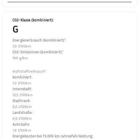
CO2-Klasse (kombiniert)
:
G
Energieverbrauch (kombiniert)¹
:
7,9 l/100km
CO2-Emissionen (kombiniert)¹
:
180 g/km
Kraftstoffverbrauch¹
:
kombiniert
:
7,9 l/100km
Innenstadt
:
10,5 l/100km
Stadtrand
:
8,0 l/100km
Landstraße
:
6,9 l/100km
Autobahn
:
7,8 l/100km
Energiekosten bei 15.000 km Jahresfahrleistung
: