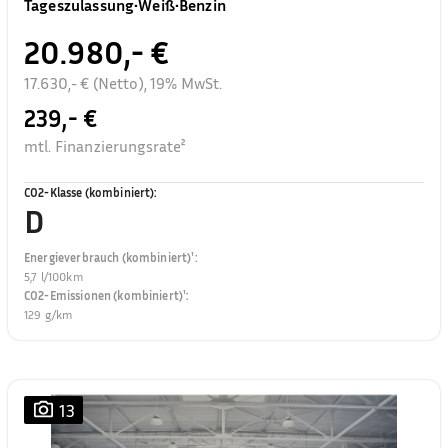
Tageszulassung
•
Weiß
•
Benzin
20.980,- €
17.630,- € (Netto), 19% MwSt.
239,- €
mtl. Finanzierungsrate²
CO2-Klasse (kombiniert)
:
D
Energieverbrauch (kombiniert)¹
:
5,7 l/100km
CO2-Emissionen (kombiniert)¹
:
129 g/km
13