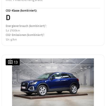
CO2-Klasse (kombiniert)
:
D
Energieverbrauch (kombiniert)¹
:
5,4 l/100km
CO2-Emissionen (kombiniert)¹
:
124 g/km
13