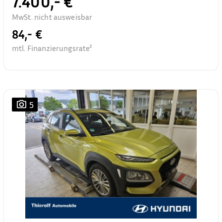
7.400,- €
MwSt. nicht ausweisbar
84,- €
mtl. Finanzierungsrate²
5