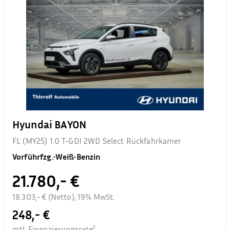
Hyundai BAYON
FL (MY25) 1.0 T-GDI 2WD Select Rückfahrkamer
Vorführfzg.
•
Weiß
•
Benzin
21.780,- €
18.303,- € (Netto), 19% MwSt.
248,- €
mtl. Finanzierungsrate²