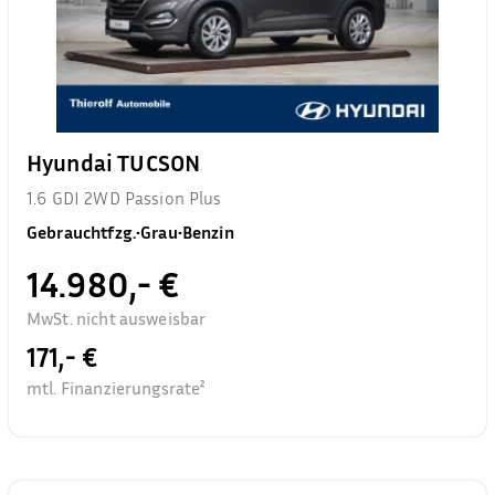
Hyundai TUCSON
1.6 GDI 2WD Passion Plus
Gebrauchtfzg.
•
Grau
•
Benzin
14.980,- €
MwSt. nicht ausweisbar
171,- €
mtl. Finanzierungsrate²