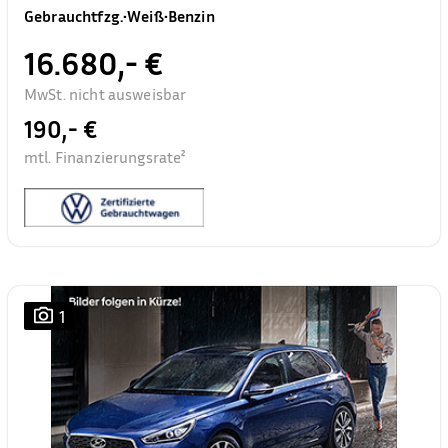
Gebrauchtfzg.
•
Weiß
•
Benzin
16.680,- €
MwSt. nicht ausweisbar
190,- €
mtl. Finanzierungsrate²
1