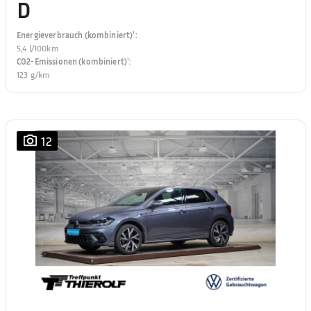
D
Energieverbrauch (kombiniert)¹
:
5,4 l/100km
CO2-Emissionen (kombiniert)¹
:
123 g/km
12