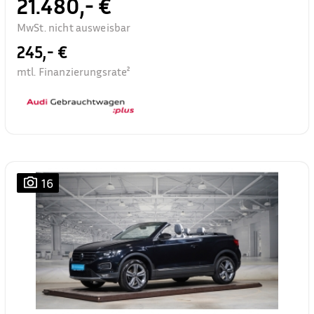
21.480,- €
MwSt. nicht ausweisbar
245,- €
mtl. Finanzierungsrate²
16