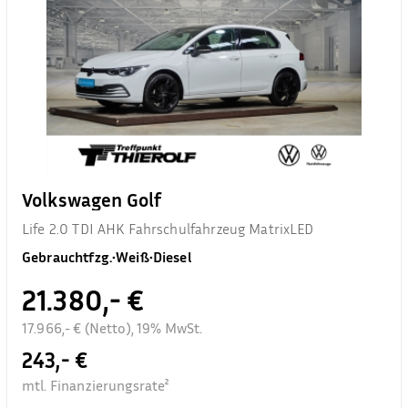
Volkswagen Golf
Life 2.0 TDI AHK Fahrschulfahrzeug MatrixLED
Gebrauchtfzg.
•
Weiß
•
Diesel
21.380,- €
17.966,- € (Netto), 19% MwSt.
243,- €
mtl. Finanzierungsrate²