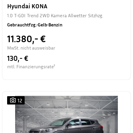
Hyundai KONA
1.0 T-GDI Trend 2WD Kamera Allwetter Sitzhzg.
Gebrauchtfzg.
•
Gelb
•
Benzin
11.380,- €
MwSt. nicht ausweisbar
130,- €
mtl. Finanzierungsrate²
12