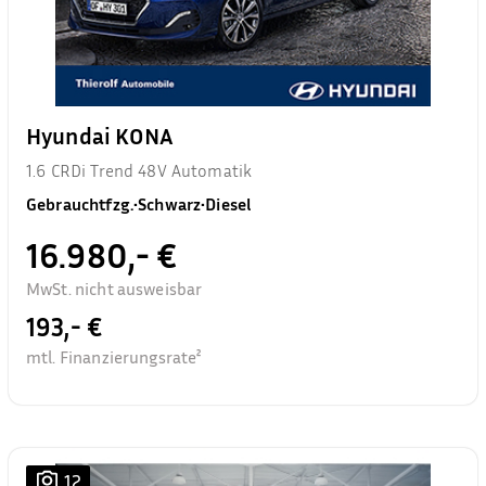
Hyundai KONA
1.6 CRDi Trend 48V Automatik
Gebrauchtfzg.
•
Schwarz
•
Diesel
16.980,- €
MwSt. nicht ausweisbar
193,- €
mtl. Finanzierungsrate²
12