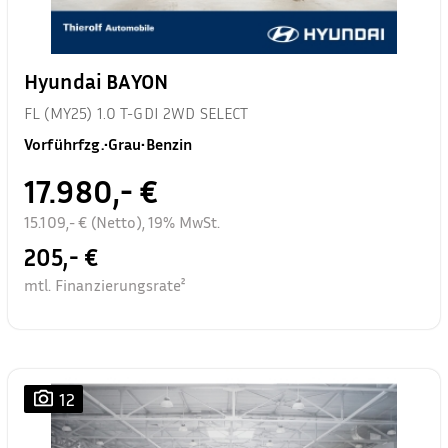
Hyundai BAYON
FL (MY25) 1.0 T-GDI 2WD SELECT
Vorführfzg.
•
Grau
•
Benzin
17.980,- €
15.109,- € (Netto), 19% MwSt.
205,- €
mtl. Finanzierungsrate²
12