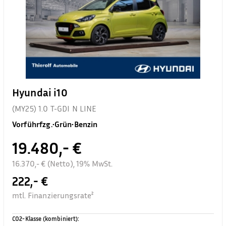
Hyundai i10
(MY25) 1.0 T-GDI N LINE
Vorführfzg.
•
Grün
•
Benzin
19.480,- €
16.370,- € (Netto), 19% MwSt.
222,- €
mtl. Finanzierungsrate²
CO2-Klasse (kombiniert)
: