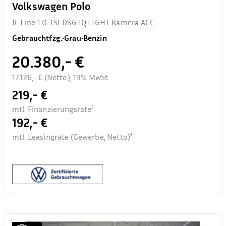
Volkswagen Polo
R-Line 1.0 TSI DSG IQ.LIGHT Kamera ACC
Gebrauchtfzg.
•
Grau
•
Benzin
20.380,- €
17.126,- € (Netto), 19% MwSt.
219,- €
mtl. Finanzierungsrate²
192,- €
mtl. Leasingrate (Gewerbe, Netto)³