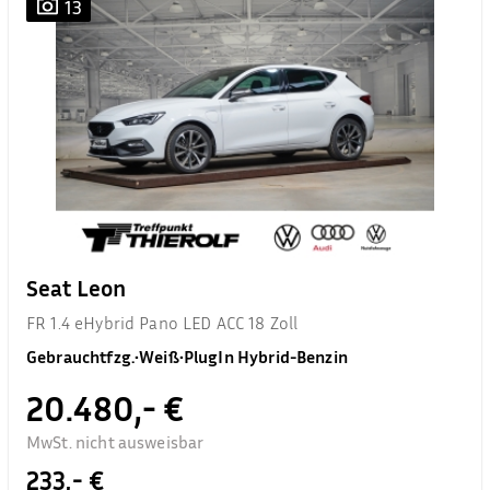
13
Seat Leon
FR 1.4 eHybrid Pano LED ACC 18 Zoll
Gebrauchtfzg.
•
Weiß
•
PlugIn Hybrid-Benzin
20.480,- €
MwSt. nicht ausweisbar
233,- €