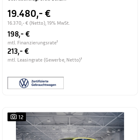
19.480,- €
16.370,- € (Netto), 19% MwSt.
198,- €
mtl. Finanzierungsrate²
213,- €
mtl. Leasingrate (Gewerbe, Netto)³
12