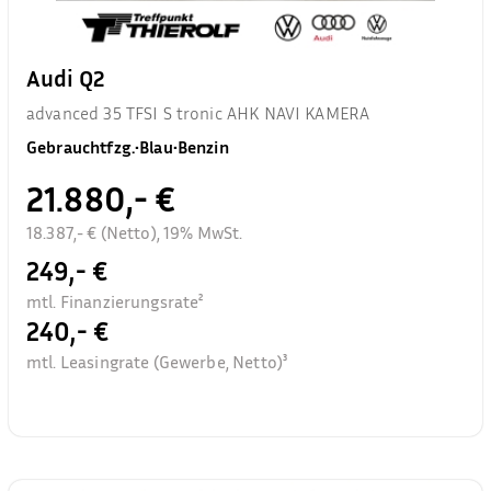
Audi Q2
advanced 35 TFSI S tronic AHK NAVI KAMERA
Gebrauchtfzg.
•
Blau
•
Benzin
21.880,- €
18.387,- € (Netto), 19% MwSt.
249,- €
mtl. Finanzierungsrate²
240,- €
mtl. Leasingrate (Gewerbe, Netto)³