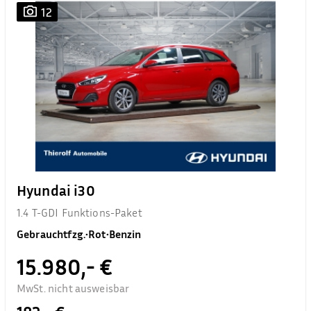
12
Hyundai i30
1.4 T-GDI Funktions-Paket
Gebrauchtfzg.
•
Rot
•
Benzin
15.980,- €
MwSt. nicht ausweisbar