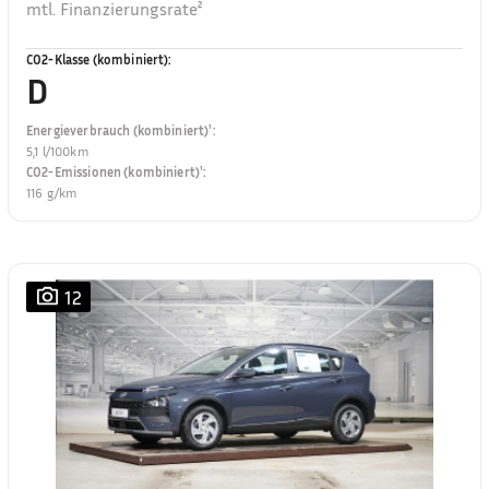
mtl. Finanzierungsrate²
CO2-Klasse (kombiniert)
:
D
Energieverbrauch (kombiniert)¹
:
5,1 l/100km
CO2-Emissionen (kombiniert)¹
:
116 g/km
12