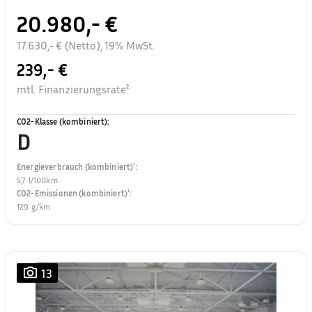
20.980,- €
17.630,- € (Netto), 19% MwSt.
239,- €
mtl. Finanzierungsrate²
CO2-Klasse (kombiniert)
:
D
Energieverbrauch (kombiniert)¹
:
5,7 l/100km
CO2-Emissionen (kombiniert)¹
:
129 g/km
13