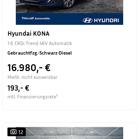
Hyundai KONA
1.6 CRDi Trend 48V Automatik
Gebrauchtfzg.
•
Schwarz
•
Diesel
16.980,- €
MwSt. nicht ausweisbar
193,- €
mtl. Finanzierungsrate²
12