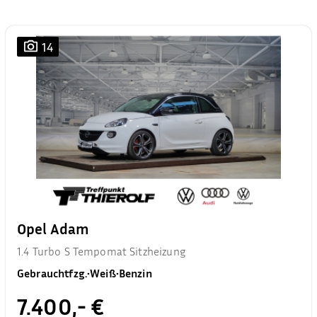
14
Opel Adam
1.4 Turbo S Tempomat Sitzheizung
Gebrauchtfzg.
•
Weiß
•
Benzin
7.400,- €