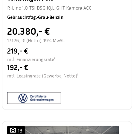
R-Line 1.0 TSI DSG IQ.LIGHT Kamera ACC
Gebrauchtfzg.
•
Grau
•
Benzin
20.380,- €
17.126,- € (Netto), 19% MwSt.
219,- €
mtl. Finanzierungsrate²
192,- €
mtl. Leasingrate (Gewerbe, Netto)³
13