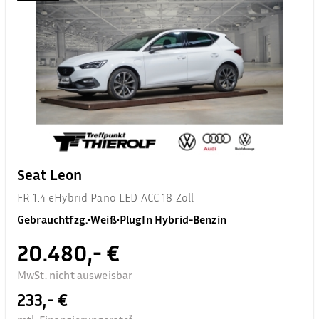
Seat Leon
FR 1.4 eHybrid Pano LED ACC 18 Zoll
Gebrauchtfzg.
•
Weiß
•
PlugIn Hybrid-Benzin
20.480,- €
MwSt. nicht ausweisbar
233,- €