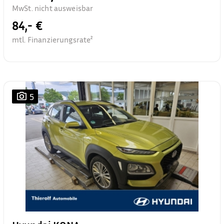
MwSt. nicht ausweisbar
84,- €
mtl. Finanzierungsrate²
5