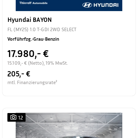
Hyundai BAYON
FL (MY25) 1.0 T-GDI 2WD SELECT
Vorführfzg.
•
Grau
•
Benzin
17.980,- €
15.109,- € (Netto), 19% MwSt.
205,- €
mtl. Finanzierungsrate²
12