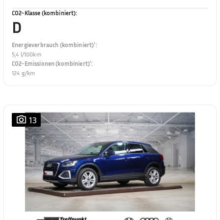
CO2-Klasse (kombiniert)
:
D
Energieverbrauch (kombiniert)¹
:
5,4 l/100km
CO2-Emissionen (kombiniert)¹
:
124 g/km
13