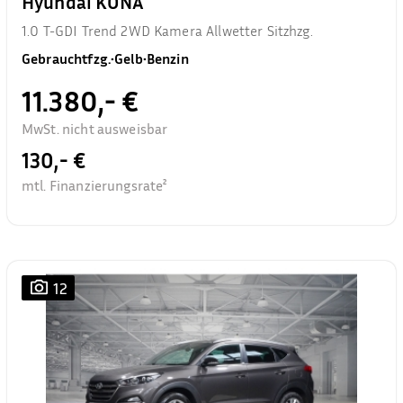
Hyundai KONA
1.0 T-GDI Trend 2WD Kamera Allwetter Sitzhzg.
Gebrauchtfzg.
•
Gelb
•
Benzin
11.380,- €
MwSt. nicht ausweisbar
130,- €
mtl. Finanzierungsrate²
12