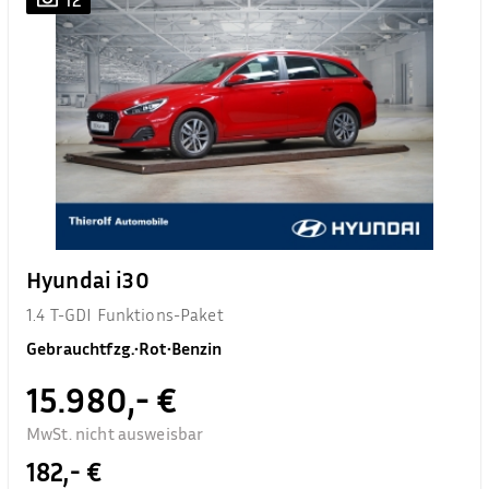
Hyundai i30
1.4 T-GDI Funktions-Paket
Gebrauchtfzg.
•
Rot
•
Benzin
15.980,- €
MwSt. nicht ausweisbar
182,- €