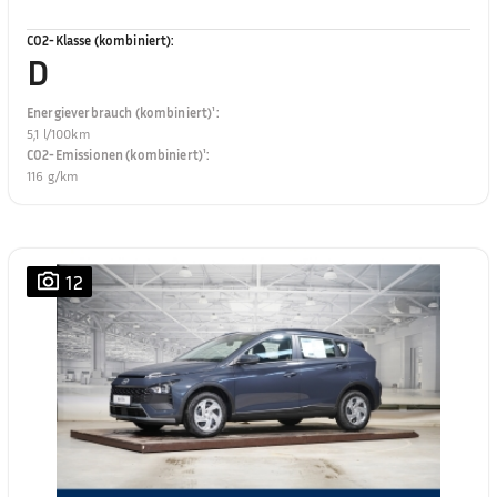
CO2-Klasse (kombiniert)
:
D
Energieverbrauch (kombiniert)¹
:
5,1 l/100km
CO2-Emissionen (kombiniert)¹
:
116 g/km
12