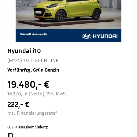
Hyundai i10
(MY25) 1.0 T-GDI N LINE
Vorführfzg.
•
Grün
•
Benzin
19.480,- €
16.370,- € (Netto), 19% MwSt.
222,- €
mtl. Finanzierungsrate²
CO2-Klasse (kombiniert)
:
D