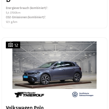
Energieverbrauch (kombiniert)¹
:
5,4 l/100km
CO2-Emissionen (kombiniert)¹
:
123 g/km
12
Volkswagen Polo