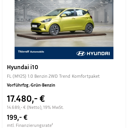
Hyundai i10
FL (MY25) 1.0 Benzin 2WD Trend Komfortpaket
Vorführfzg.
•
Grün
•
Benzin
17.480,- €
14.689,- € (Netto), 19% MwSt.
199,- €
mtl. Finanzierungsrate²