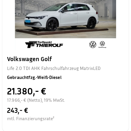
Volkswagen Golf
Life 2.0 TDI AHK Fahrschulfahrzeug MatrixLED
Gebrauchtfzg.
•
Weiß
•
Diesel
21.380,- €
17.966,- € (Netto), 19% MwSt.
243,- €
mtl. Finanzierungsrate²