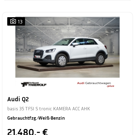
13
Audi Q2
basis 35 TFSI S tronic KAMERA ACC AHK
Gebrauchtfzg.
•
Weiß
•
Benzin
21.480,- €