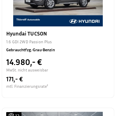
Hyundai TUCSON
1.6 GDI 2WD Passion Plus
Gebrauchtfzg.
•
Grau
•
Benzin
14.980,- €
MwSt. nicht ausweisbar
171,- €
mtl. Finanzierungsrate²
12