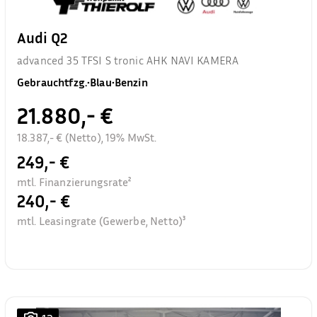
Audi Q2
advanced 35 TFSI S tronic AHK NAVI KAMERA
Gebrauchtfzg.
•
Blau
•
Benzin
21.880,- €
18.387,- € (Netto), 19% MwSt.
249,- €
mtl. Finanzierungsrate²
240,- €
mtl. Leasingrate (Gewerbe, Netto)³