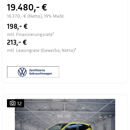
19.480,- €
16.370,- € (Netto), 19% MwSt.
198,- €
mtl. Finanzierungsrate²
213,- €
mtl. Leasingrate (Gewerbe, Netto)³
12