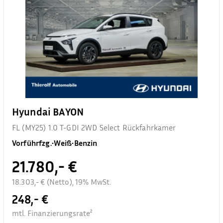
Hyundai BAYON
FL (MY25) 1.0 T-GDI 2WD Select Rückfahrkamer
Vorführfzg.
•
Weiß
•
Benzin
21.780,- €
18.303,- € (Netto), 19% MwSt.
248,- €
mtl. Finanzierungsrate²