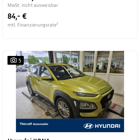
MwSt. nicht ausweisbar
84,- €
mtl. Finanzierungsrate²
5