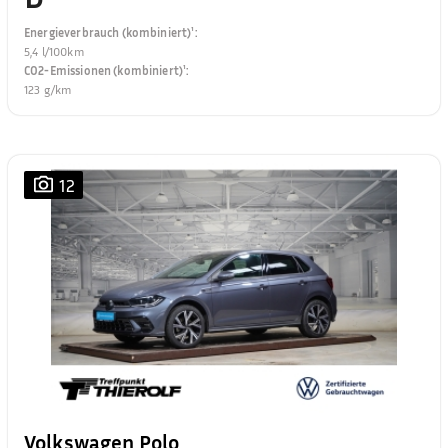
Energieverbrauch (kombiniert)¹
:
5,4 l/100km
CO2-Emissionen (kombiniert)¹
:
123 g/km
12
Volkswagen Polo