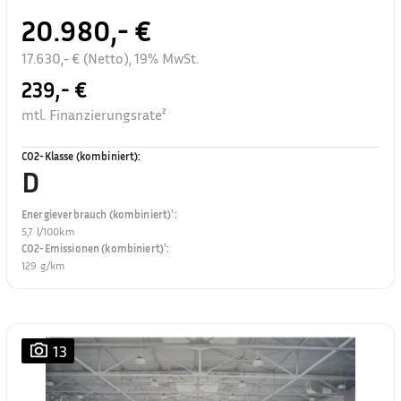
20.980,- €
17.630,- € (Netto), 19% MwSt.
239,- €
mtl. Finanzierungsrate²
CO2-Klasse (kombiniert)
:
D
Energieverbrauch (kombiniert)¹
:
5,7 l/100km
CO2-Emissionen (kombiniert)¹
:
129 g/km
13