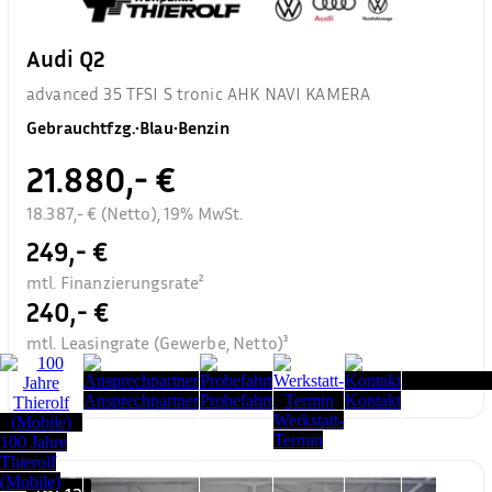
Audi Q2
advanced 35 TFSI S tronic AHK NAVI KAMERA
Gebrauchtfzg.
•
Blau
•
Benzin
21.880,- €
18.387,- € (Netto), 19% MwSt.
249,- €
mtl. Finanzierungsrate²
240,- €
mtl. Leasingrate (Gewerbe, Netto)³
Seitenanfang
Ansprechpartner
Probefahrt
Kontakt
Werkstatt-
Termin
100 Jahre
Thierolf
(Mobile)