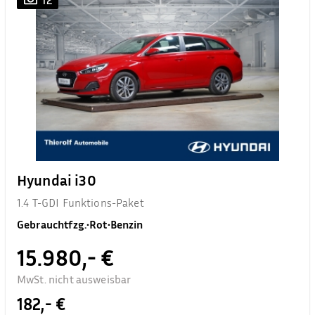
Hyundai i30
1.4 T-GDI Funktions-Paket
Gebrauchtfzg.
•
Rot
•
Benzin
15.980,- €
MwSt. nicht ausweisbar
182,- €