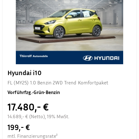
Hyundai i10
FL (MY25) 1.0 Benzin 2WD Trend Komfortpaket
Vorführfzg.
•
Grün
•
Benzin
17.480,- €
14.689,- € (Netto), 19% MwSt.
199,- €
mtl. Finanzierungsrate²