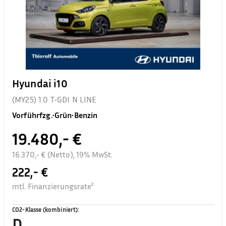
Hyundai i10
(MY25) 1.0 T-GDI N LINE
Vorführfzg.
•
Grün
•
Benzin
19.480,- €
16.370,- € (Netto), 19% MwSt.
222,- €
mtl. Finanzierungsrate²
CO2-Klasse (kombiniert)
:
D