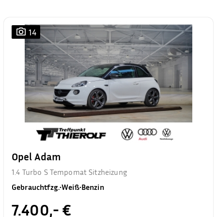
14
Opel Adam
1.4 Turbo S Tempomat Sitzheizung
Gebrauchtfzg.
•
Weiß
•
Benzin
7.400,- €