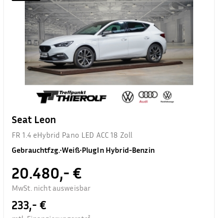
Seat Leon
FR 1.4 eHybrid Pano LED ACC 18 Zoll
Gebrauchtfzg.
•
Weiß
•
PlugIn Hybrid-Benzin
20.480,- €
MwSt. nicht ausweisbar
233,- €