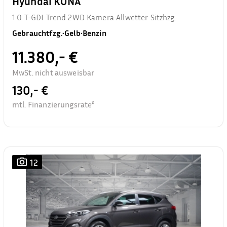
Hyundai KONA
1.0 T-GDI Trend 2WD Kamera Allwetter Sitzhzg.
Gebrauchtfzg.
•
Gelb
•
Benzin
11.380,- €
MwSt. nicht ausweisbar
130,- €
mtl. Finanzierungsrate²
12