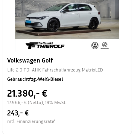
Volkswagen Golf
Life 2.0 TDI AHK Fahrschulfahrzeug MatrixLED
Gebrauchtfzg.
•
Weiß
•
Diesel
21.380,- €
17.966,- € (Netto), 19% MwSt.
243,- €
mtl. Finanzierungsrate²