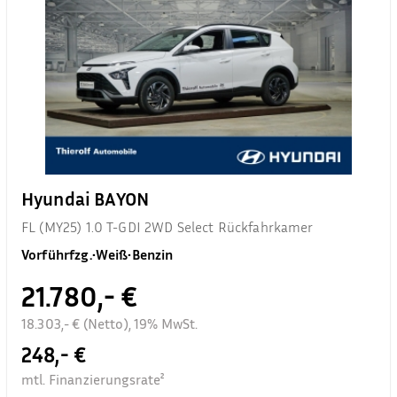
Hyundai BAYON
FL (MY25) 1.0 T-GDI 2WD Select Rückfahrkamer
Vorführfzg.
•
Weiß
•
Benzin
21.780,- €
18.303,- € (Netto), 19% MwSt.
248,- €
mtl. Finanzierungsrate²