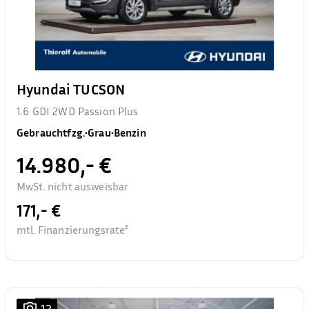
Hyundai TUCSON
1.6 GDI 2WD Passion Plus
Gebrauchtfzg.
•
Grau
•
Benzin
14.980,- €
MwSt. nicht ausweisbar
171,- €
mtl. Finanzierungsrate²
12