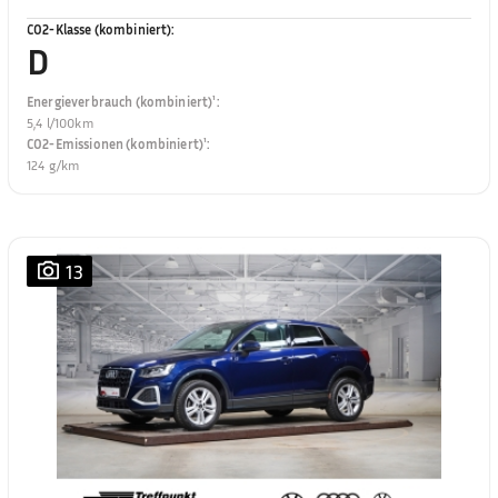
CO2-Klasse (kombiniert)
:
D
Energieverbrauch (kombiniert)¹
:
5,4 l/100km
CO2-Emissionen (kombiniert)¹
:
124 g/km
13