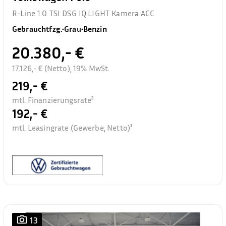
R-Line 1.0 TSI DSG IQ.LIGHT Kamera ACC
Gebrauchtfzg.
•
Grau
•
Benzin
20.380,- €
17.126,- € (Netto), 19% MwSt.
219,- €
mtl. Finanzierungsrate²
192,- €
mtl. Leasingrate (Gewerbe, Netto)³
13