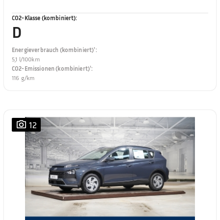
CO2-Klasse (kombiniert)
:
D
Energieverbrauch (kombiniert)¹
:
5,1 l/100km
CO2-Emissionen (kombiniert)¹
:
116 g/km
12