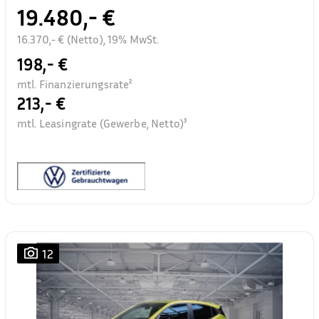
19.480,- €
16.370,- € (Netto), 19% MwSt.
198,- €
mtl. Finanzierungsrate²
213,- €
mtl. Leasingrate (Gewerbe, Netto)³
12