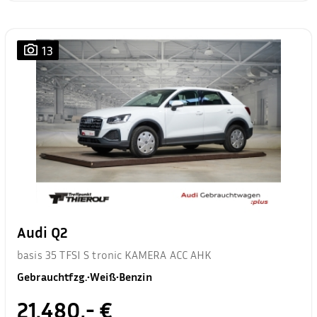
13
Audi Q2
basis 35 TFSI S tronic KAMERA ACC AHK
Gebrauchtfzg.
•
Weiß
•
Benzin
21.480,- €