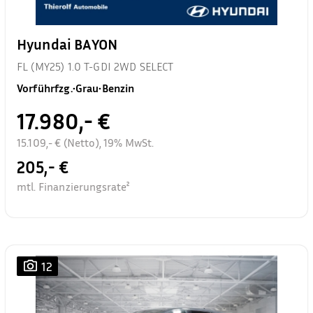
Hyundai BAYON
FL (MY25) 1.0 T-GDI 2WD SELECT
Vorführfzg.
•
Grau
•
Benzin
17.980,- €
15.109,- € (Netto), 19% MwSt.
205,- €
mtl. Finanzierungsrate²
12