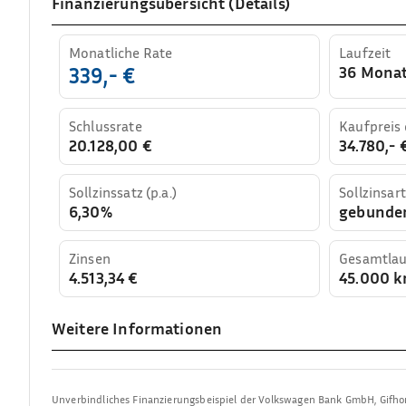
Finanzierungsübersicht (Details)
Monatliche Rate
Laufzeit
36 Mona
339,- €
Schlussrate
Kaufpreis
20.128,00 €
34.780,- 
Sollzinssatz (p.a.)
Sollzinsart
6,30%
gebunde
Zinsen
Gesamtlau
4.513,34 €
45.000 
Weitere Informationen
Unverbindliches Finanzierungsbeispiel der
Volkswagen Bank GmbH
,
Gifho