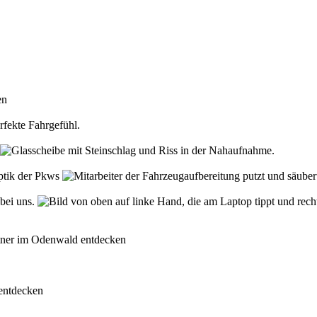
den
rfekte Fahrgefühl.
Optik der Pkws
 bei uns.
rtner im Odenwald entdecken
 entdecken