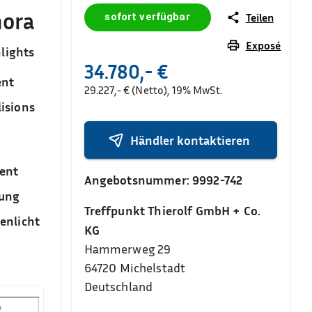
nora
sofort verfügbar
Teilen
Exposé
lights
34.780,- €
ent
29.227,- € (Netto), 19% MwSt.
isions
Händler kontaktieren
ent
Angebotsnummer:
9992-742
sung
Treffpunkt Thierolf GmbH + Co.
enlicht
KG
Hammerweg 29
64720
Michelstadt
Deutschland