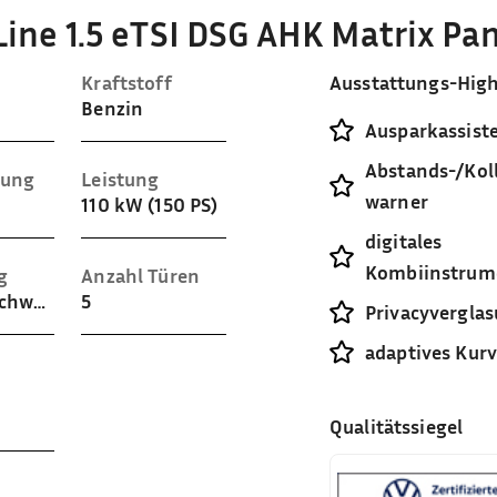
Line 1.5 eTSI DSG AHK Matrix Pa
Kraftstoff
Ausstattungs-High
Benzin
Ausparkassist
Abstands-/Koll
sung
Leistung
warner
110 kW (150 PS)
digitales
Kombiinstrum
g
Anzahl Türen
Velours (Schwarz)
5
Privacyvergla
adaptives Kurv
Qualitätssiegel