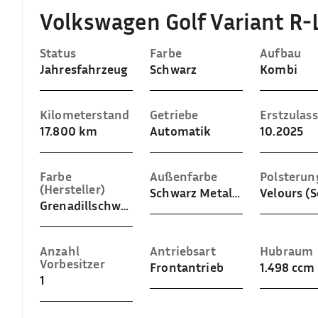
Volkswagen Golf Variant R-
Status
Farbe
Aufbau
Jahresfahrzeug
Schwarz
Kombi
Kilometerstand
Getriebe
Erstzulas
17.800 km
Automatik
10.2025
Farbe
Außenfarbe
Polsterun
(Hersteller)
Schwarz Metallic (Grenadillschwarz Metallic)
Grenadillschwarz Metallic
Anzahl
Antriebsart
Hubraum
Vorbesitzer
Frontantrieb
1.498 ccm
1