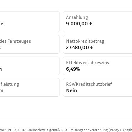
Anzahlung
te
9.000,00 €
 des Fahrzeuges
Nettokreditbetrag
€
27.480,00 €
Effektiver Jahreszins
n
6,49%
fleistung
RSV/Kreditschutzbrief
km
Nein
rner Str. 57, 38112 Braunschweig
gemäß § 6a Preisangabenverordnung (PAngV). Anga