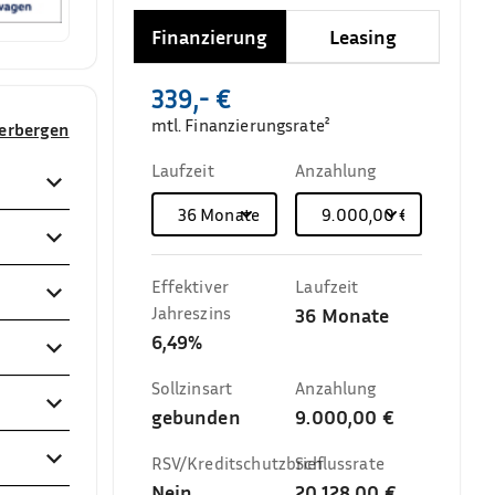
Finanzierung
Leasing
339,- €
mtl. Finanzierungsrate²
verbergen
Laufzeit
Anzahlung
36
Monate
9.000,00 €
Effektiver
Laufzeit
Jahreszins
36
Monate
6,49%
Sollzinsart
Anzahlung
gebunden
9.000,00 €
RSV/Kreditschutzbrief
Schlussrate
Nein
20.128,00 €