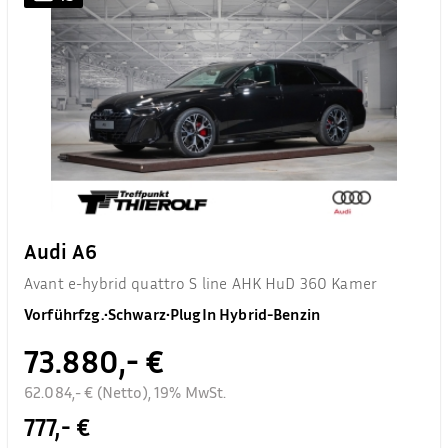
Audi A6
Avant e-hybrid quattro S line AHK HuD 360 Kamer
Vorführfzg.
•
Schwarz
•
PlugIn Hybrid-Benzin
73.880,- €
62.084,- € (Netto), 19% MwSt.
777,- €