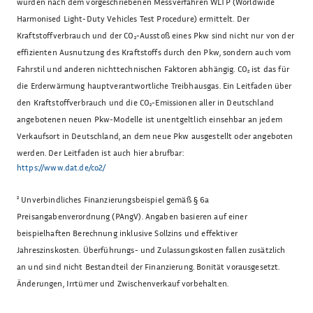
wurden nach dem vorgeschriebenen Messverfahren WLTP (Worldwide
Harmonised Light-Duty Vehicles Test Procedure) ermittelt. Der
Kraftstoffverbrauch und der CO₂-Ausstoß eines Pkw sind nicht nur von der
effizienten Ausnutzung des Kraftstoffs durch den Pkw, sondern auch vom
Fahrstil und anderen nichttechnischen Faktoren abhängig. CO₂ ist das für
die Erderwärmung hauptverantwortliche Treibhausgas. Ein Leitfaden über
den Kraftstoffverbrauch und die CO₂-Emissionen aller in Deutschland
angebotenen neuen Pkw-Modelle ist unentgeltlich einsehbar an jedem
Verkaufsort in Deutschland, an dem neue Pkw ausgestellt oder angeboten
werden. Der Leitfaden ist auch hier abrufbar:
https://www.dat.de/co2/
²
Unverbindliches Finanzierungsbeispiel gemäß § 6a
Preisangabenverordnung (PAngV). Angaben basieren auf einer
beispielhaften Berechnung inklusive Sollzins und effektiver
Jahreszinskosten. Überführungs- und Zulassungskosten fallen zusätzlich
an und sind nicht Bestandteil der Finanzierung. Bonität vorausgesetzt.
Änderungen, Irrtümer und Zwischenverkauf vorbehalten.