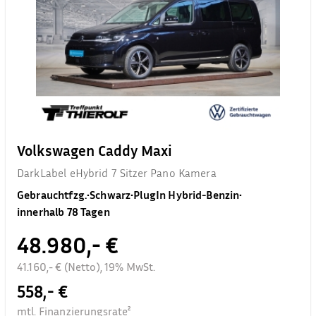
Volkswagen Caddy Maxi
DarkLabel eHybrid 7 Sitzer Pano Kamera
Gebrauchtfzg.
•
Schwarz
•
PlugIn Hybrid-Benzin
•
innerhalb 78 Tagen
48.980,- €
41.160,- € (Netto), 19% MwSt.
558,- €
mtl. Finanzierungsrate²