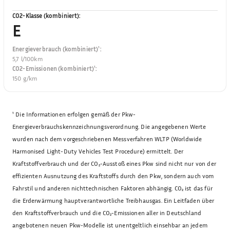
CO2-Klasse (kombiniert)
:
E
Energieverbrauch (kombiniert)¹
:
5,7 l/100km
CO2-Emissionen (kombiniert)¹
:
150 g/km
¹
Die Informationen erfolgen gemäß der Pkw-
Energieverbrauchskennzeichnungsverordnung. Die angegebenen Werte
wurden nach dem vorgeschriebenen Messverfahren WLTP (Worldwide
Harmonised Light-Duty Vehicles Test Procedure) ermittelt. Der
Kraftstoffverbrauch und der CO₂-Ausstoß eines Pkw sind nicht nur von der
effizienten Ausnutzung des Kraftstoffs durch den Pkw, sondern auch vom
Fahrstil und anderen nichttechnischen Faktoren abhängig. CO₂ ist das für
die Erderwärmung hauptverantwortliche Treibhausgas. Ein Leitfaden über
den Kraftstoffverbrauch und die CO₂-Emissionen aller in Deutschland
angebotenen neuen Pkw-Modelle ist unentgeltlich einsehbar an jedem