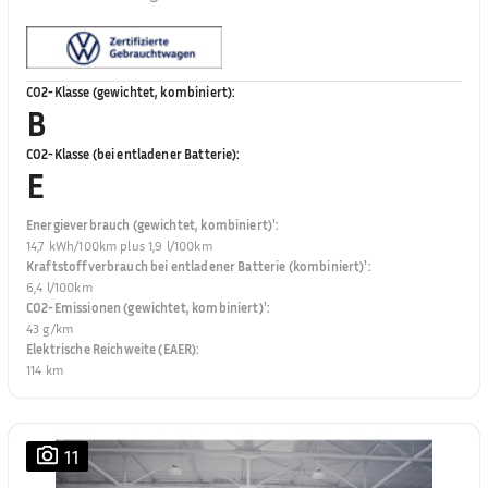
CO2-Klasse (gewichtet, kombiniert)
:
B
CO2-Klasse (bei entladener Batterie)
:
E
Energieverbrauch (gewichtet, kombiniert)¹
:
14,7 kWh/100km plus 1,9 l/100km
Kraftstoffverbrauch bei entladener Batterie (kombiniert)¹
:
6,4 l/100km
CO2-Emissionen (gewichtet, kombiniert)¹
:
43 g/km
Elektrische Reichweite (EAER)
:
114 km
11